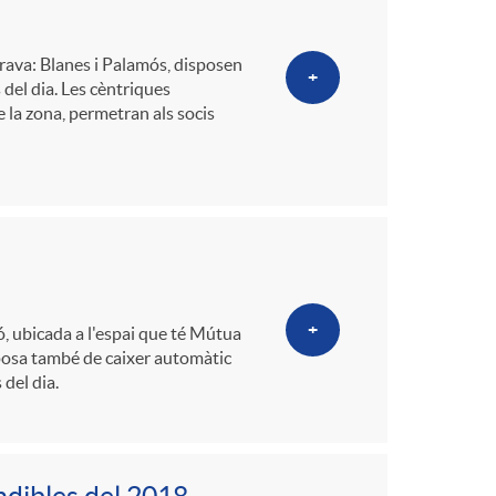
o
m
Brava: Blanes i Palamós, disposen
+
del dia. Les cèntriques
 la zona, permetran als socis
a
+
ó, ubicada a l'espai que té Mútua
sposa també de caixer automàtic
 del dia.