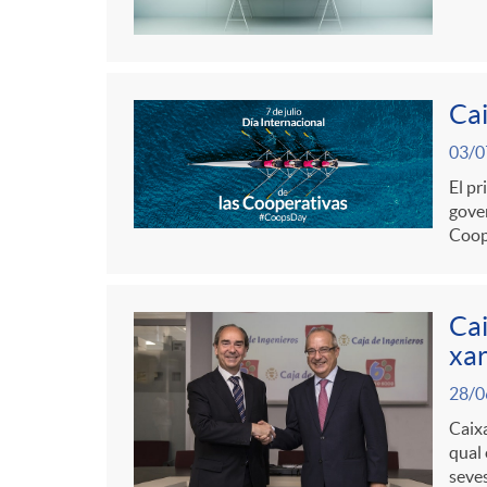
g
o
Cai
r
03/0
El pr
i
gover
Coop
a
Cai
s
xar
28/0
Caixa
qual 
seves