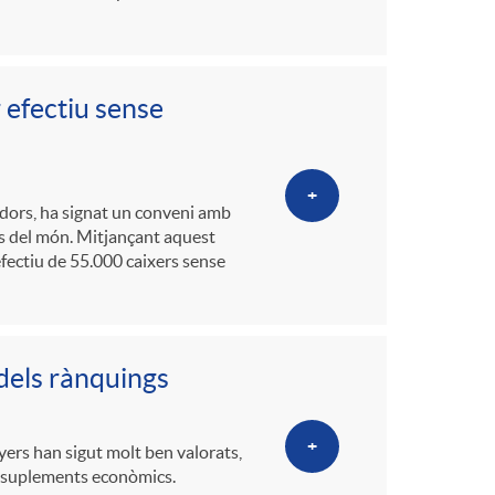
 efectiu sense
+
adors, ha signat un conveni amb
cs del món. Mitjançant aquest
 efectiu de 55.000 caixers sense
dels rànquings
+
yers han sigut molt ben valorats,
 i suplements econòmics.