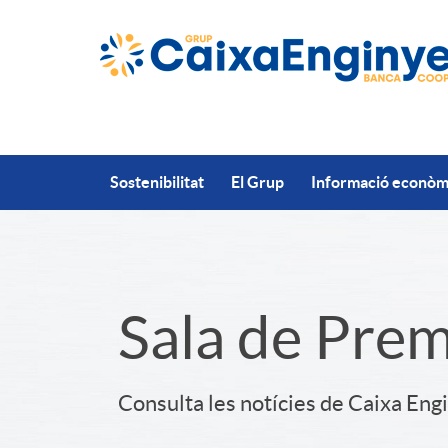
Salta al contingut principal
Sostenibilitat
El Grup
Informació econòmi
S
Sala de Pre
l
Consulta les notícies de Caixa Eng
i