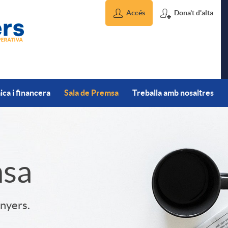
Accés
Dona't d'alta
ca i financera
Sala de Premsa
Treballa amb nosaltres
msa
inyers.