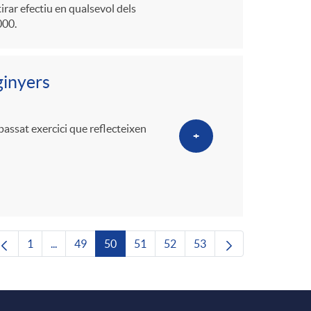
irar efectiu en qualsevol dels
000.
ginyers
passat exercici que reflecteixen
+
1
...
49
50
51
52
53
Pàgina
Pàgines intermèdies Utilitzeu TAB per navegar.
Pàgina
Pàgina
Pàgina
Pàgina
Pàgina