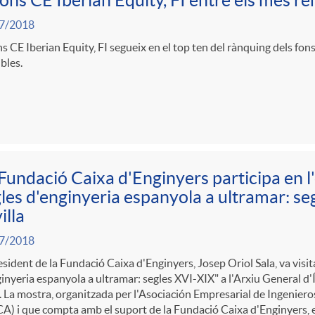
fons CE Iberian Equity, FI entre els més r
7/2018
ns CE Iberian Equity, FI segueix en el top ten del rànquing dels fo
bles.
Fundació Caixa d'Enginyers participa en l
les d'enginyeria espanyola a ultramar: seg
illa
7/2018
esident de la Fundació Caixa d'Enginyers, Josep Oriol Sala, va visit
inyeria espanyola a ultramar: segles XVI-XIX" a l'Arxiu General d'Í
l. La mostra, organitzada per l'Asociación Empresarial de Ingenie
A) i que compta amb el suport de la Fundació Caixa d'Enginyers, es