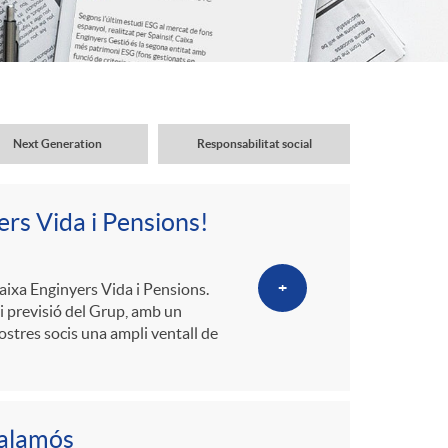
o
r
d
Next Generation
Responsabilitat social
'
rs Vida i Pensions!
i
+
aixa Enginyers Vida i Pensions.
d
 i previsió del Grup, amb un
nostres socis una ampli ventall de
i
Palamós