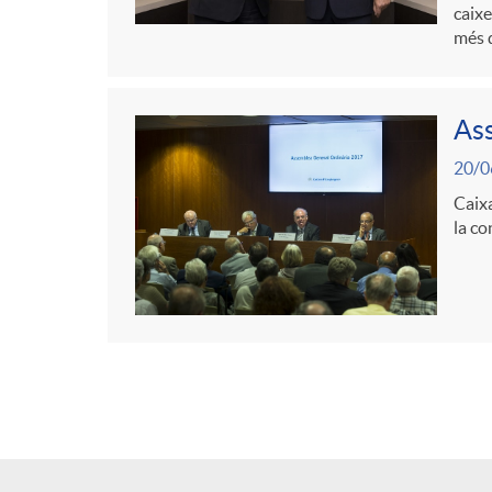
caixe
més 
Ass
20/0
Caixa
la co