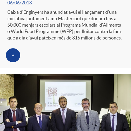
06/06/2018
t
n
Caixa d'Enginyers ha anunciat avui el llançament d'una
iniciativa juntament amb Mastercard que donarà fins a
r
50.000 menjars escolars al Programa Mundial d'Aliments
g
o World Food Programme (WFP) per lluitar contra la fam,
que a dia d'avui pateixen més de 815 milions de persones.
o
u
+
C
t
a
s
t
e