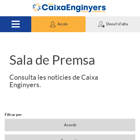
Salta al contingut principal
Accés
Dona't d'alta
S
Sala de Premsa
l
Consulta les notícies de Caixa
Enginyers.
i
d
Filtrar per:
N
Acords
e