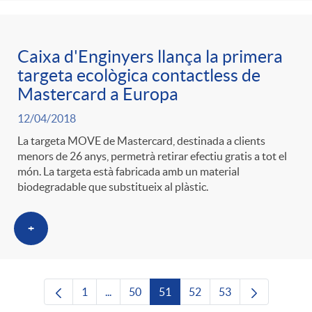
Caixa d'Enginyers llança la primera
targeta ecològica contactless de
Mastercard a Europa
12/04/2018
La targeta MOVE de Mastercard, destinada a clients
menors de 26 anys, permetrà retirar efectiu gratis a tot el
món. La targeta està fabricada amb un material
biodegradable que substitueix al plàstic.
+
1
...
50
51
52
53
Pàgina
Pàgines intermèdies Utilitzeu TAB per nave
Pàgina
Pàgina
Pàgina
Pàgina