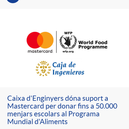
e
n
d
e
g
c
e
p
o
l
c
r
r
a
o
e
i
F
n
n
e
i
Caixa d'Enginyers dóna suport a
t
s
Mastercard per donar fins a 50.000
menjars escolars al Programa
s
l
i
Mundial d'Aliments
a