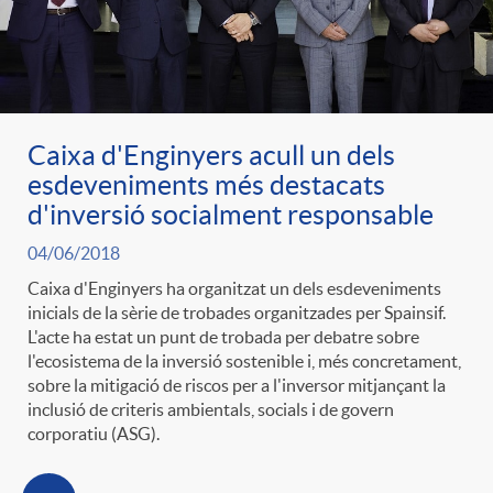
g
o
Caixa d'Enginyers acull un dels
r
esdeveniments més destacats
d'inversió socialment responsable
i
04/06/2018
Caixa d'Enginyers ha organitzat un dels esdeveniments
a
inicials de la sèrie de trobades organitzades per Spainsif.
L'acte ha estat un punt de trobada per debatre sobre
l'ecosistema de la inversió sostenible i, més concretament,
s
sobre la mitigació de riscos per a l'inversor mitjançant la
inclusió de criteris ambientals, socials i de govern
corporatiu (ASG).