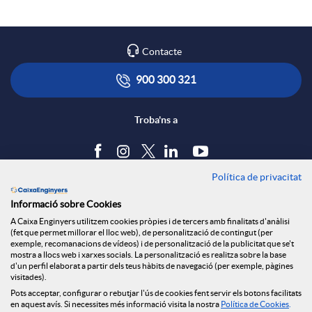
Contacte
900 300 321
Troba'ns a
Política de privacitat
Blog
Informació sobre Cookies
Tauler d'anuncis
A Caixa Enginyers utilitzem cookies pròpies i de tercers amb finalitats d'anàlisi
Política de cookies
(fet que permet millorar el lloc web), de personalització de contingut (per
Avís legal
exemple, recomanacions de vídeos) i de personalització de la publicitat que se't
mostra a llocs web i xarxes socials. La personalització es realitza sobre la base
Seguretat Online
d'un perfil elaborat a partir dels teus hàbits de navegació (per exemple, pàgines
Privacitat
visitades).
Pots acceptar, configurar o rebutjar l'ús de cookies fent servir els botons facilitats
Canal denúncies
en aquest avís. Si necessites més informació visita la nostra
Política de Cookies
.