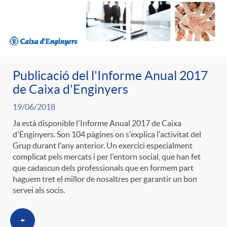
ó
t
l
r
p
e
i
a
e
n
Publicació del l'Informe Anual 2017
c
S
de Caixa d'Enginyers
r
i
19/06/2018
a
a
Ja està disponible l'Informe Anual 2017 de Caixa
d'Enginyers. Son 104 pàgines on s'explica l'activitat del
c
d
d
Grup durant l'any anterior. Un exercici especialment
l
complicat pels mercats i per l'entorn social, que han fet
a
que cadascun dels professionals que en formem part
o
o
haguem tret el millor de nosaltres per garantir un bon
a
servei als socis.
t
A
r
d
+