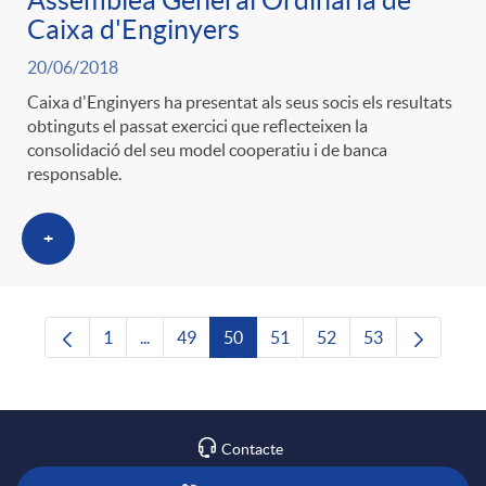
Assemblea General Ordinària de
Caixa d'Enginyers
20/06/2018
Caixa d'Enginyers ha presentat als seus socis els resultats
obtinguts el passat exercici que reflecteixen la
consolidació del seu model cooperatiu i de banca
responsable.
+
1
...
49
50
51
52
53
Pàgina
Pàgines intermèdies Utilitzeu TAB per navegar
Pàgina
Pàgina
Pàgina
Pàgina
Pàgina
Contacte