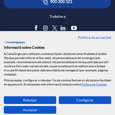
900 300 321
Troba'ns a
Política de privacitat
Blog
Informació sobre Cookies
Tauler d'anuncis
A Caixa Enginyers utilitzem cookies pròpies i de tercers amb finalitats d'anàlisi
Política de cookies
(fet que permet millorar el lloc web), de personalització de contingut (per
Avís legal
exemple, recomanacions de vídeos) i de personalització de la publicitat que se't
mostra a llocs web i xarxes socials. La personalització es realitza sobre la base
Seguretat Online
d'un perfil elaborat a partir dels teus hàbits de navegació (per exemple, pàgines
Privacitat
visitades).
Pots acceptar, configurar o rebutjar l'ús de cookies fent servir els botons facilitats
Canal denúncies
en aquest avís. Si necessites més informació visita la nostra
Política de Cookies
.
Descarrega-la ara
Rebutjar
Configurar
Banca MOBILE
Acceptar
© Grup Caixa Enginyers 2026