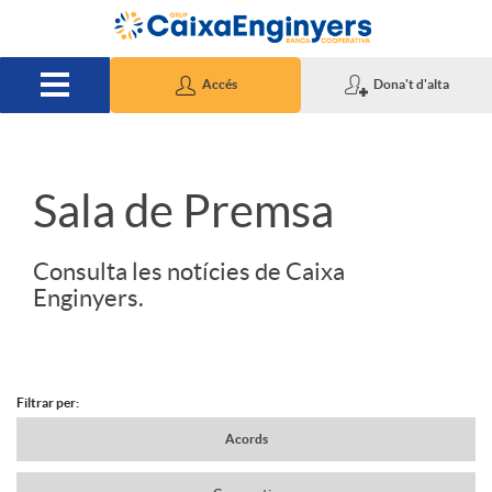
Salta al contingut principal
Accés
Dona't d'alta
S
Sala de Premsa
l
Consulta les notícies de Caixa
Enginyers.
i
d
Filtrar per:
N
Acords
e