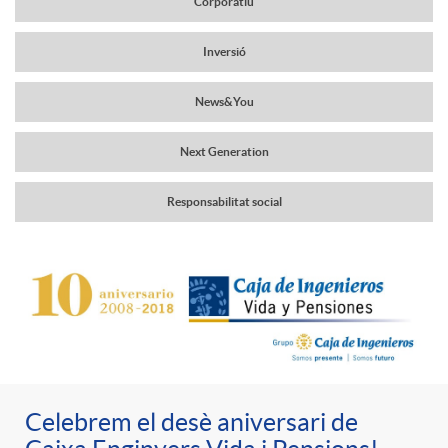
Corporatiu
a
r
Inversió
v
News&You
c
e
Next Generation
a
g
Responsabilitat social
b
a
C
P
e
c
o
u
c
i
n
b
Celebrem el desè aniversari de
e