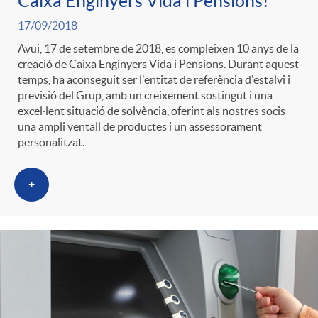
Caixa Enginyers Vida i Pensions!
ó
t
l
17/09/2018
r
Avui, 17 de setembre de 2018, es compleixen 10 anys de la
p
e
i
creació de Caixa Enginyers Vida i Pensions. Durant aquest
a
temps, ha aconseguit ser l'entitat de referència d'estalvi i
previsió del Grup, amb un creixement sostingut i una
e
n
c
excel·lent situació de solvència, oferint als nostres socis
S
una ampli ventall de productes i un assessorament
personalitzat.
r
i
a
a
+
c
d
d
l
a
o
o
a
t
A
r
d