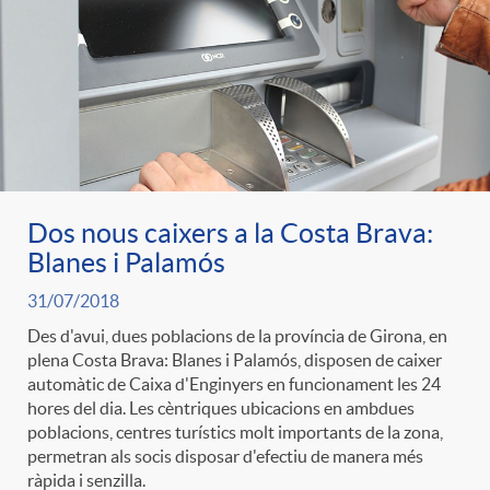
e
n
d
e
g
c
e
p
o
l
c
r
r
a
Dos nous caixers a la Costa Brava:
o
e
Blanes i Palamós
i
F
31/07/2018
n
n
Des d'avui, dues poblacions de la província de Girona, en
plena Costa Brava: Blanes i Palamós, disposen de caixer
e
i
t
automàtic de Caixa d'Enginyers en funcionament les 24
s
hores del dia. Les cèntriques ubicacions en ambdues
s
poblacions, centres turístics molt importants de la zona,
l
i
permetran als socis disposar d'efectiu de manera més
a
ràpida i senzilla.