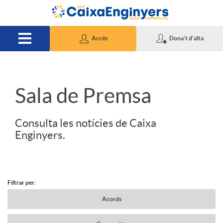
Salta al contingut principal
Accés
Dona't d'alta
S
Sala de Premsa
l
Consulta les notícies de Caixa
Enginyers.
i
d
Filtrar per:
N
Acords
e