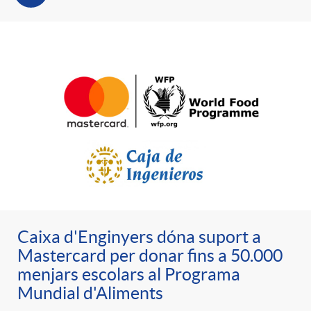
e
n
d
e
g
c
e
p
o
l
c
r
r
a
o
e
i
F
n
n
e
i
Caixa d'Enginyers dóna suport a
t
s
Mastercard per donar fins a 50.000
menjars escolars al Programa
s
l
i
Mundial d'Aliments
a