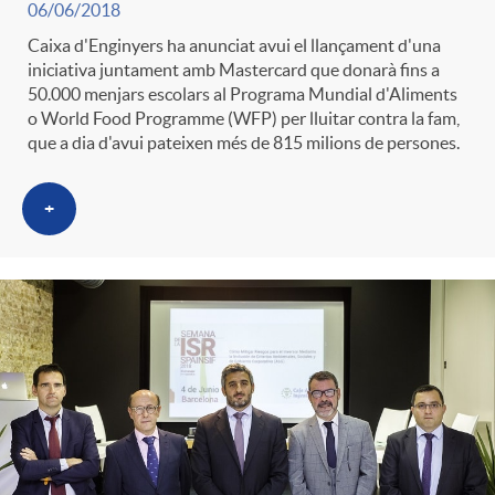
06/06/2018
t
n
Caixa d'Enginyers ha anunciat avui el llançament d'una
iniciativa juntament amb Mastercard que donarà fins a
r
50.000 menjars escolars al Programa Mundial d'Aliments
g
o World Food Programme (WFP) per lluitar contra la fam,
que a dia d'avui pateixen més de 815 milions de persones.
o
u
+
C
t
a
s
t
e