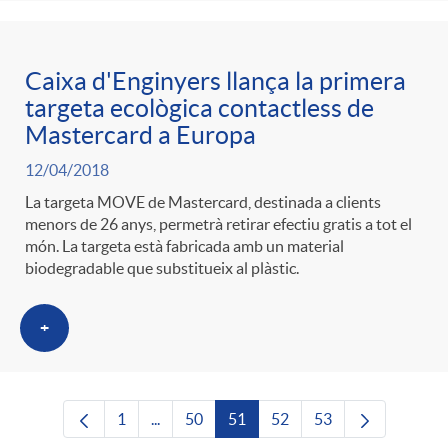
Caixa d'Enginyers llança la primera
targeta ecològica contactless de
Mastercard a Europa
12/04/2018
La targeta MOVE de Mastercard, destinada a clients
menors de 26 anys, permetrà retirar efectiu gratis a tot el
món. La targeta està fabricada amb un material
biodegradable que substitueix al plàstic.
+
1
...
50
51
52
53
Pàgina
Pàgines intermèdies Utilitzeu TAB per nave
Pàgina
Pàgina
Pàgina
Pàgina