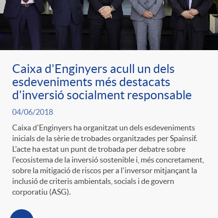
g
o
Caixa d'Enginyers acull un dels
r
esdeveniments més destacats
d'inversió socialment responsable
i
04/06/2018
Caixa d'Enginyers ha organitzat un dels esdeveniments
a
inicials de la sèrie de trobades organitzades per Spainsif.
L'acte ha estat un punt de trobada per debatre sobre
l'ecosistema de la inversió sostenible i, més concretament,
s
sobre la mitigació de riscos per a l'inversor mitjançant la
inclusió de criteris ambientals, socials i de govern
corporatiu (ASG).