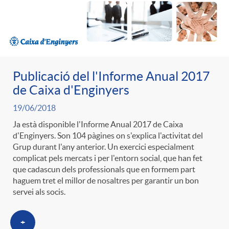
ó
t
l
r
p
e
i
a
e
n
Publicació del l'Informe Anual 2017
c
S
de Caixa d'Enginyers
r
i
19/06/2018
a
a
Ja està disponible l'Informe Anual 2017 de Caixa
d'Enginyers. Son 104 pàgines on s'explica l'activitat del
c
d
d
Grup durant l'any anterior. Un exercici especialment
l
complicat pels mercats i per l'entorn social, que han fet
a
que cadascun dels professionals que en formem part
o
o
haguem tret el millor de nosaltres per garantir un bon
a
servei als socis.
t
A
r
d
+