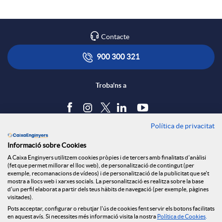
Contacte
900 300 321
Troba'ns a
Política de privacitat
Blog
Informació sobre Cookies
Tauler d'anuncis
A Caixa Enginyers utilitzem cookies pròpies i de tercers amb finalitats d'anàlisi
Política de cookies
(fet que permet millorar el lloc web), de personalització de contingut (per
Avís legal
exemple, recomanacions de vídeos) i de personalització de la publicitat que se't
mostra a llocs web i xarxes socials. La personalització es realitza sobre la base
Seguretat Online
d'un perfil elaborat a partir dels teus hàbits de navegació (per exemple, pàgines
Privacitat
visitades).
Pots acceptar, configurar o rebutjar l'ús de cookies fent servir els botons facilitats
Canal denúncies
en aquest avís. Si necessites més informació visita la nostra
Política de Cookies
.