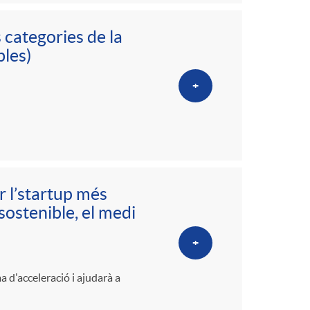
 categories de la
bles)
+
r l’startup més
ostenible, el medi
+
 d'acceleració i ajudarà a