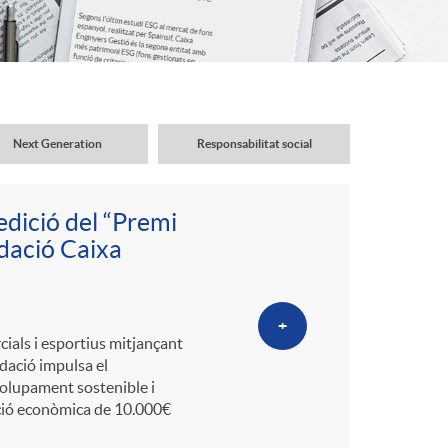
o
r
d
Next Generation
Responsabilitat social
'
edició del “Premi
i
ndació Caixa
d
+
cials i esportius mitjançant
ndació impulsa el
i
lupament sostenible i
ació econòmica de 10.000€