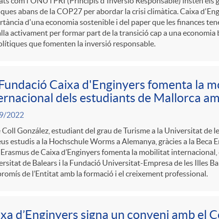
ats com l'ONU i PRI (Principis d'Inversió Responsable) insten els
iques abans de la COP27 per abordar la crisi climàtica. Caixa d'Eng
tància d'una economia sostenible i del paper que les finances tene
lla activament per formar part de la transició cap a una economia 
olítiques que fomenten la inversió responsable.
Fundació Caixa d'Enginyers fomenta la mo
ernacional dels estudiants de Mallorca a
9/2022
 Coll González, estudiant del grau de Turisme a la Universitat de le
eus estudis a la Hochschule Worms a Alemanya, gràcies a la Beca 
Erasmus de Caixa d’Enginyers fomenta la mobilitat internacional, e
rsitat de Balears i la Fundació Universitat-Empresa de les Illes Ba
omís de l’Entitat amb la formació i el creixement professional.
xa d’Enginyers signa un conveni amb el Co