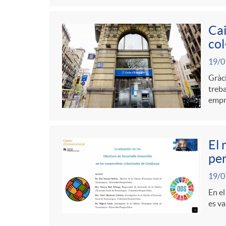
Cai
col
19/0
Gràci
treba
empre
El 
pe
19/0
En el
es va