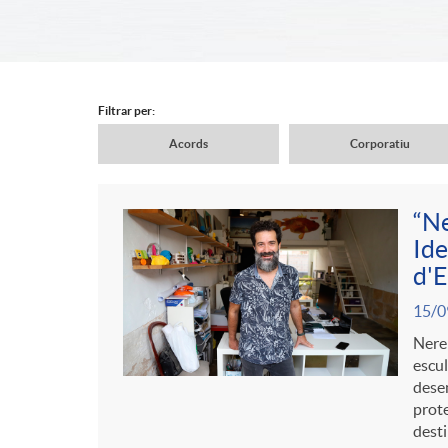
d
e
Filtrar per:
Acords
Corporatiu
r
N
“Ne
c
a
Ide
C
P
d'E
a
v
15/0
o
u
Nerei
b
escul
e
n
dese
b
prote
e
desti