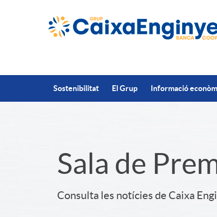
Salta al contingut principal
Sostenibilitat
El Grup
Informació econòmi
S
Sala de Pre
l
Consulta les notícies de Caixa Eng
i