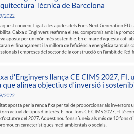
rquitectura Tècnica de Barcelona
9/2022
quest conveni, lligat a les ajudes dels Fons Next Generation EU i
ilita, Caixa d’Enginyers reafirma el seu compromís amb la promoci
seva aposta per un món més sostenible. En el marc d’aquesta col·la
itaran el finançament i la millora de l’eficiència energètica tant als c
ssionals i empreses del sector de la construcció en l’àmbit de l’edifi
xa d'Enginyers llança CE CIMS 2027, FI, 
a que alinea objectius d'inversió i sostenibi
9/2022
itat aposta per la renda fixa per tal de proporcionar als inversors 
ntorn actual de tipus d'interès. El nou fons CE CIMS 2027, FI té co
 d'octubre del 2027. Aquest nou fons s´uneix als més de 10 fons d
promouen característiques mediambientals o socials.