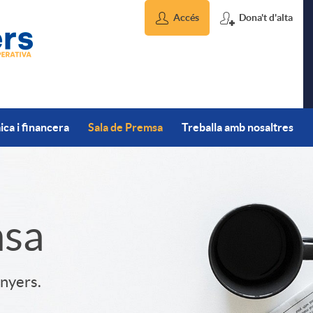
Accés
Dona't d'alta
ca i financera
Sala de Premsa
Treballa amb nosaltres
msa
inyers.