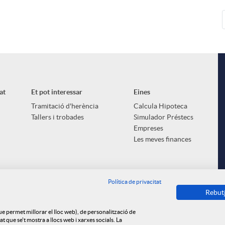
at
Et pot interessar
Eines
Tramitació d'herència
Calcula Hipoteca
Tallers i trobades
Simulador Préstecs
Empreses
Les meves finances
Política de privacitat
Rebut
que permet millorar el lloc web), de personalització de
 que se't mostra a llocs web i xarxes socials. La