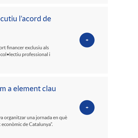
cutiu l’acord de
+
ort financer exclusiu als
ol•lectiu professional i
om a element clau
+
 va organitzar una jornada en què
t econòmic de Catalunya”.