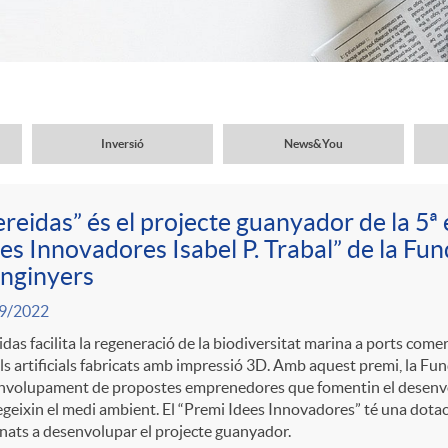
Inversió
News&You
reidas” és el projecte guanyador de la 5ª 
es Innovadores Isabel P. Trabal” de la Fu
nginyers
9/2022
das facilita la regeneració de la biodiversitat marina a ports comer
ls artificials fabricats amb impressió 3D. Amb aquest premi, la Fu
nvolupament de propostes emprenedores que fomentin el desenvo
geixin el medi ambient. El “Premi Idees Innovadores” té una dot
nats a desenvolupar el projecte guanyador.