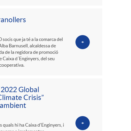
o
m
ranollers
a
socis que ja té a la comarca del
+
Alba Barnusell, alcaldessa de
da de la regidora de promoció
 Caixa d´Enginyers, del seu
 cooperativa.
 “2022 Global
limate Crisis”
 ambient
+
 quals hi ha Caixa d'Enginyers, i