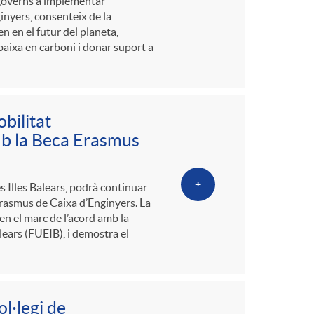
 governs a implementar
inyers, consenteix de la
n en el futur del planeta,
baixa en carboni i donar suport a
bilitat
mb la Beca Erasmus
+
s Illes Balears, podrà continuar
Erasmus de Caixa d’Enginyers. La
n el marc de l’acord amb la
lears (FUEIB), i demostra el
l·legi de