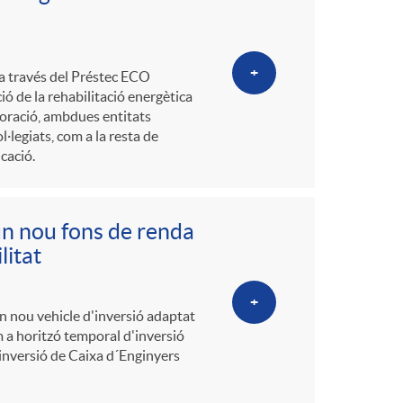
+
 a través del Préstec ECO
ó de la rehabilitació energètica
boració, ambdues entitats
ol·legiats, com a la resta de
cació.
un nou fons de renda
litat
+
un nou vehicle d'inversió adaptat
m a horitzó temporal d'inversió
´inversió de Caixa d´Enginyers