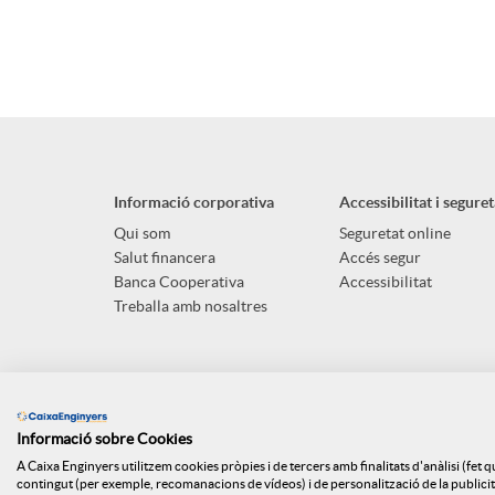
Informació corporativa
Accessibilitat i seguret
Qui som
Seguretat online
Salut financera
Accés segur
Banca Cooperativa
Accessibilitat
Treballa amb nosaltres
Informació sobre Cookies
A Caixa Enginyers utilitzem cookies pròpies i de tercers amb finalitats d'anàlisi (fet 
contingut (per exemple, recomanacions de vídeos) i de personalització de la publicitat