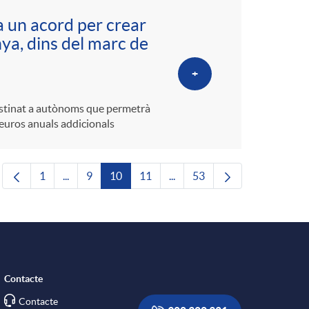
a un acord per crear
ya, dins del marc de
+
destinat a autònoms que permetrà
euros anuals addicionals
1
...
9
10
11
...
53
Pàgina
Pàgines intermèdies Utilitzeu TAB per navegar.
Pàgina
Pàgina
Pàgina
Pàgines intermèdies Utilitze
Pàgina
Contacte
Contacte