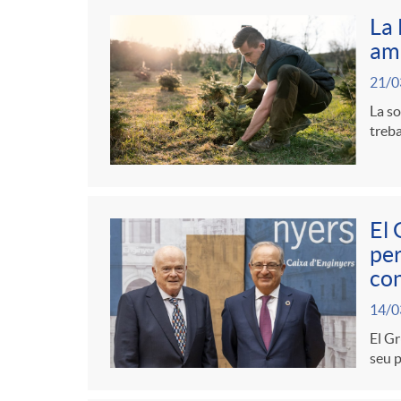
La 
amb
21/0
La so
treba
El 
per
con
14/0
El Gr
seu p