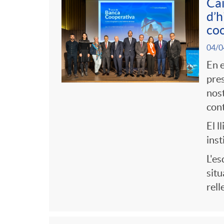
r
t
Cai
n
d’h
s
i
coo
r
g
a
04/0
e
o
En e
u
pres
s
nost
C
t
cont
a
El l
s
inst
t
L'es
situ
rell
e