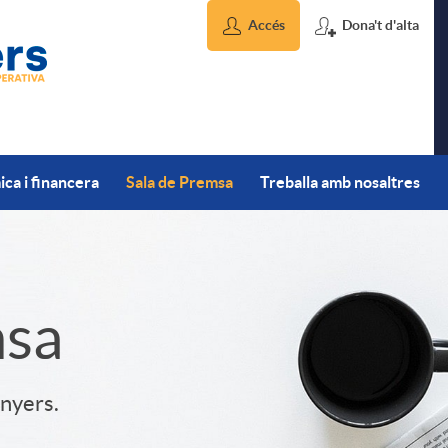
Accés
Dona't d'alta
ca i financera
Sala de Premsa
Treballa amb nosaltres
msa
inyers.