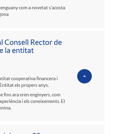
 i enguany com a novetat s'acosta
agona
al Consell Rector de
 la entitat
+
itat cooperativa financera i
Entitat els propers anys.
ue fins ara eren enginyers, com
experiència i els coneixements. El
enina.