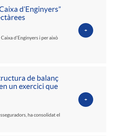
 Caixa d’Enginyers”
ectàrees
+
ó Caixa d'Enginyers i per això
tructura de balanç
 en un exercici que
+
asseguradors, ha consolidat el