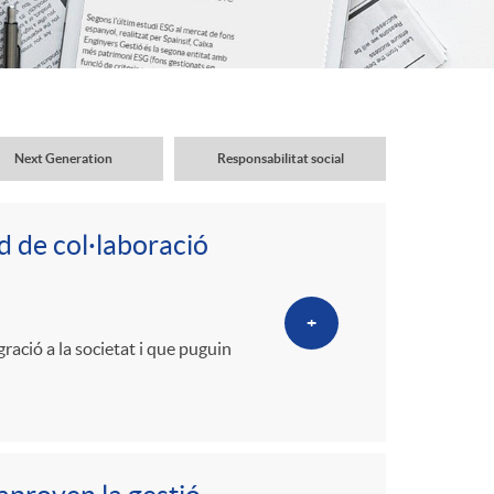
o
r
d
Next Generation
Responsabilitat social
'
d de col·laboració
i
+
d
gració a la societat i que puguin
i