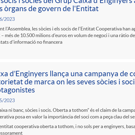
 socis i sòcies del Grup Caixa d'Enginyers
s òrgans de govern de l'Entitat
6/2023
t l'Assemblea, les sòcies i els socis de l'Entitat Cooperativa han 
– més de 10.500 milions d'euros en volum de negoci i una ràtio de
stats d'informació no financera
xa d’Enginyers llança una campanya de 
orietat de marca on les seves sòcies i soci
tagonistes
5/2023
aixa ni banc, sòcies i socis. Oberta a tothom” és el claim de la camp
rativa posa en valor la importància del soci com a peça clau del 
ntitat cooperativa oberta a tothom, i no sols per a enginyers, basad
sessorament