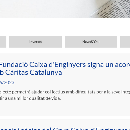
Inversió
News&You
Fundació Caixa d’Enginyers signa un acor
b Càritas Catalunya
6/2023
ojecte permetrà ajudar col·lectius amb dificultats per a la seva inte
ir a una millor qualitat de vida.