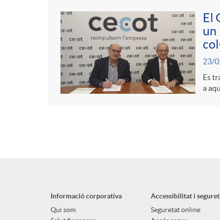
El 
un 
col
23/0
Es tr
a aqu
Informació corporativa
Accessibilitat i seguret
Qui som
Seguretat online