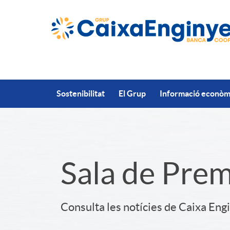
Salta al contingut principal
Sostenibilitat
El Grup
Informació econòmi
S
Sala de Pre
l
Consulta les notícies de Caixa Eng
i