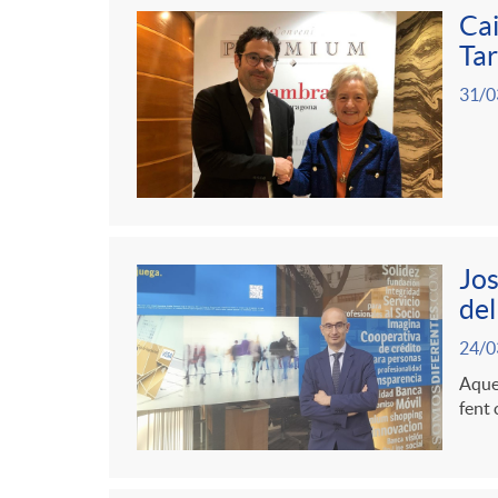
g
Cai
Ta
o
31/0
r
i
Jos
a
del
24/0
s
Aques
fent 