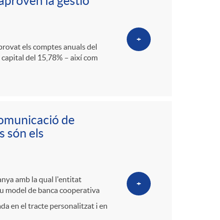
o
 aproven la gestió
m
+
aprovat els comptes anuals del
a
 capital del 15,78% – així com
comunicació de
s són els
anya amb la qual l'entitat
+
seu model de banca cooperativa
a en el tracte personalitzat i en