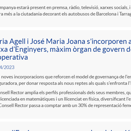
mpanya estarà present en premsa, ràdio, televisió, xarxes socials,
a més a la ciutadania decorant els autobusos de Barcelona i Tarr
ia Agell i José Maria Joana s’incorporen 
xa d’Enginyers, màxim òrgan de govern de
operativa
4/2023
noves incorporacions que reforcen el model de governança de l'ent
uradora, per donar resposta als nous reptes als quals s'enfronta l'
nsell Rector amplia els perfils professionals dels seus membres, q
licenciada en matemàtiques i un llicenciat en física, diversificant l'
Consell Rector passa a comptar amb un 30% de representació fem