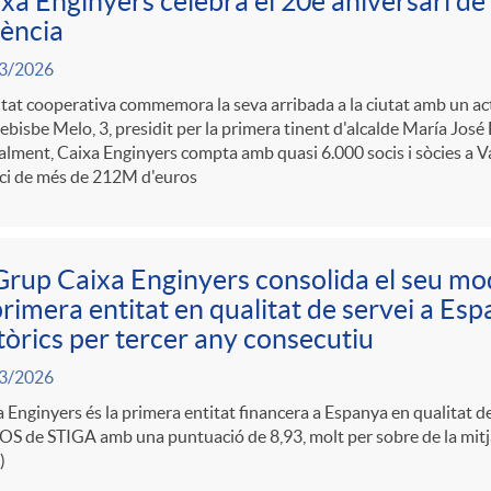
xa Enginyers celebra el 20è aniversari de 
ència
3/2026
itat cooperativa commemora la seva arribada a la ciutat amb un acte
bisbe Melo, 3, presidit per la primera tinent d'alcalde María José
lment, Caixa Enginyers compta amb quasi 6.000 socis i sòcies a Va
ci de més de 212M d'euros
Grup Caixa Enginyers consolida el seu mo
primera entitat en qualitat de servei a Es
tòrics per tercer any consecutiu
3/2026
 Enginyers és la primera entitat financera a Espanya en qualitat de
S de STIGA amb una puntuació de 8,93, molt per sobre de la mitja
)