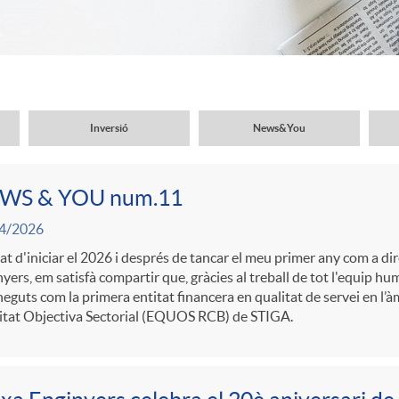
Inversió
News&You
WS & YOU num.11
4/2026
t d'iniciar el 2026 i després de tancar el meu primer any com a di
yers, em satisfà compartir que, gràcies al treball de tot l'equip hu
eguts com la primera entitat financera en qualitat de servei en l’àm
itat Objectiva Sectorial (EQUOS RCB) de STIGA.