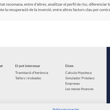
itat recomana, entre d'altres, analitzar el perfil de risc, diferenciar 
e la recuperació de la inversió, entre altres factors clau per contr
at
Et pot interessar
Eines
Tramitació d'herència
Calcula Hipoteca
Tallers i trobades
Simulador Préstecs
Empreses
Les meves finances
Política de privacitat