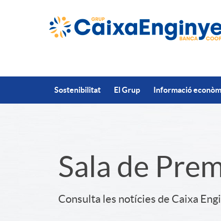
Salta al contingut principal
Sostenibilitat
El Grup
Informació econòmi
S
Sala de Pre
l
Consulta les notícies de Caixa Eng
i