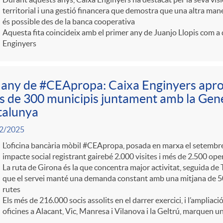
territorial i una gestió financera que demostra que una altra mane
és possible des de la banca cooperativa
Aquesta fita coincideix amb el primer any de Juanjo Llopis com a 
Enginyers
any de #CEApropa: Caixa Enginyers aprop
 de 300 municipis juntament amb la Gene
talunya
2/2025
L’oficina bancària mòbil #CEApropa, posada en marxa el setembre
impacte social registrant gairebé 2.000 visites i més de 2.500 ope
La ruta de Girona és la que concentra major activitat, seguida de T
que el servei manté una demanda constant amb una mitjana de 50 
rutes
Els més de 216.000 socis assolits en el darrer exercici, i l’ampliac
oficines a Alacant, Vic, Manresa i Vilanova i la Geltrú, marquen un