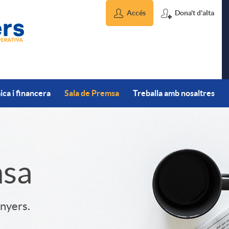
Accés
Dona't d'alta
ca i financera
Sala de Premsa
Treballa amb nosaltres
msa
inyers.