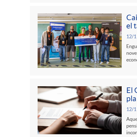
Cai
el 
12/1
Engua
noves
econò
El 
pla
12/1
Aques
pensi
incor