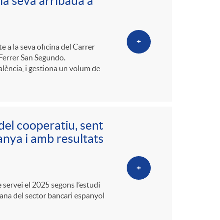
o
la seva arribada a
m
+
 a la seva oficina del Carrer
a
 Ferrer San Segundo.
lència, i gestiona un volum de
del cooperatiu, sent
panya i amb resultats
+
 servei el 2025 segons l’estudi
na del sector bancari espanyol