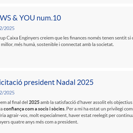
WS & YOU num.10
2/2025
up Caixa Enginyers creiem que les finances només tenen sentit si 
 millor, més humà, sostenible i connectat amb la societat.
icitació president Nadal 2025
2/2025
em al final del
2025
amb la satisfacció d’haver assolit els objectius
ra
confiança com a socis i sòcies
. Per a mi ha estat un privilegi c
dria agrair-vos, molt especialment, haver estat reelegit per contin
yers quatre anys més com a president.