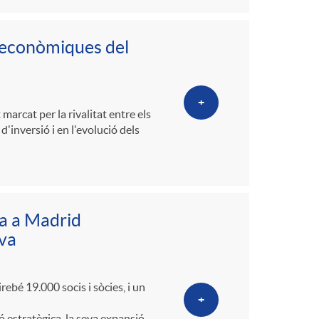
us econòmiques del
+
marcat per la rivalitat entre els
'inversió i en l'evolució dels
ia a Madrid
iva
irebé 19.000 socis i sòcies, i un
+
ó estratègica, la seva expansió