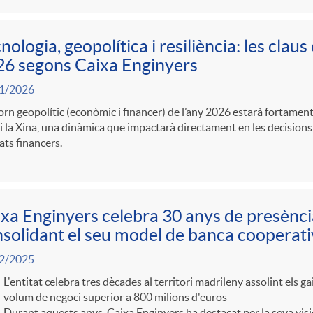
nologia, geopolítica i resiliència: les cla
6 segons Caixa Enginyers
1/2026
orn geopolític (econòmic i financer) de l’any 2026 estarà fortament 
 la Xina, una dinàmica que impactarà directament en les decisions d
ts financers.
xa Enginyers celebra 30 anys de presènc
solidant el seu model de banca cooperat
2/2025
L'entitat celebra tres dècades al territori madrileny assolint els ga
volum de negoci superior a 800 milions d'euros
Durant aquests anys, Caixa Enginyers ha destacat per la seva visi