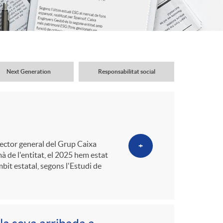
o
r
d
Next Generation
Responsabilitat social
'
i
rector general del Grup Caixa
+
d
mà de l'entitat, el 2025 hem estat
bit estatal, segons l'Estudi de
i