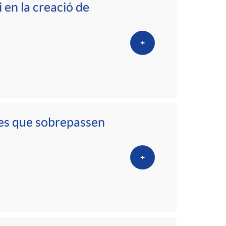
 en la creació de
+
res que sobrepassen
+