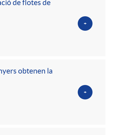
ció de flotes de
+
inyers obtenen la
+