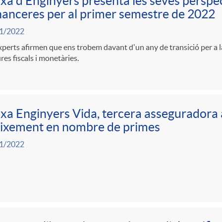
xa d’Enginyers presenta les seves persp
inanceres per al primer semestre de 2022
1/2022
xperts afirmen que ens trobem davant d'un any de transició per a l
es fiscals i monetàries.
xa Enginyers Vida, tercera assegurador
eixement en nombre de primes
1/2022