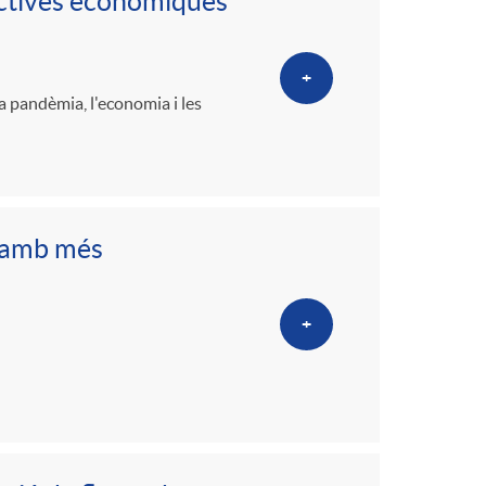
o
ectives econòmiques
m
+
a pandèmia, l'economia i les
a
a amb més
+