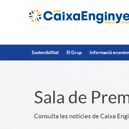
Salta al contingut principal
Sostenibilitat
El Grup
Informació econòmi
S
Sala de Pre
l
Consulta les notícies de Caixa Eng
i