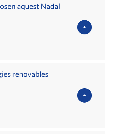
posen aquest Nadal
+
gies renovables
+