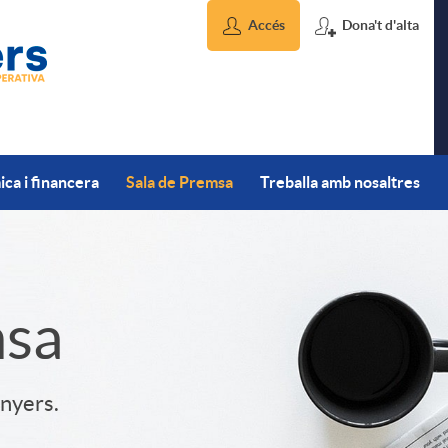
Accés
Dona't d'alta
ca i financera
Sala de Premsa
Treballa amb nosaltres
msa
inyers.