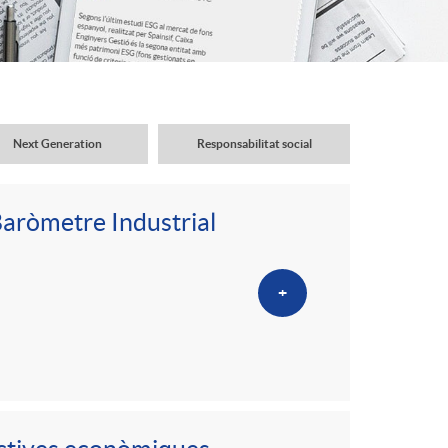
o
r
d
Next Generation
Responsabilitat social
'
Baròmetre Industrial
i
+
d
i