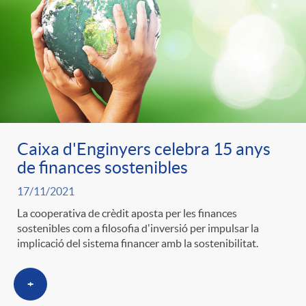
e
n
d
e
g
c
e
p
o
l
c
r
r
a
Caixa d'Enginyers celebra 15 anys
o
e
de finances sostenibles
i
F
n
17/11/2021
n
La cooperativa de crèdit aposta per les finances
e
i
sostenibles com a filosofia d'inversió per impulsar la
t
implicació del sistema financer amb la sostenibilitat.
s
s
l
i
+
a