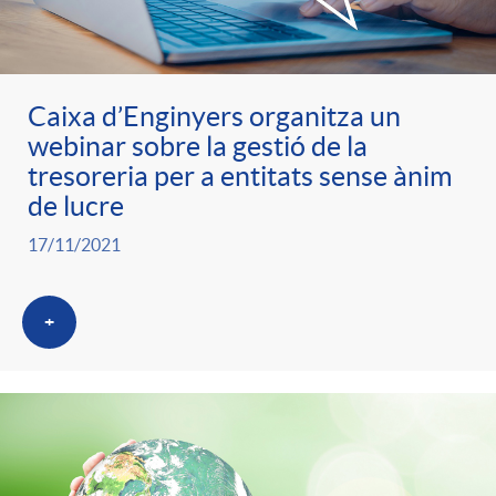
ó
t
l
r
p
e
i
Caixa d’Enginyers organitza un
a
webinar sobre la gestió de la
e
n
c
tresoreria per a entitats sense ànim
S
de lucre
r
i
a
17/11/2021
a
c
d
d
+
l
a
o
o
a
t
A
r
d