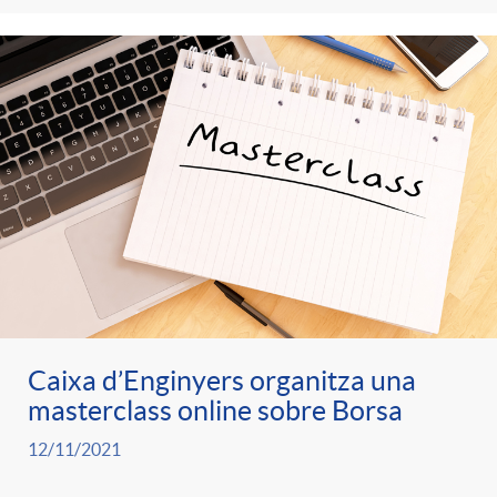
t
n
r
g
o
u
C
t
a
s
t
Caixa d’Enginyers organitza una
masterclass online sobre Borsa
e
12/11/2021