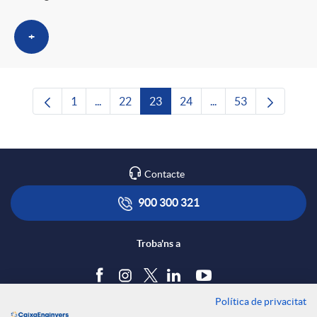
+
1
...
22
23
24
...
53
Pàgina
Pàgines intermèdies Utilitzeu TAB per navega
Pàgina
Pàgina
Pàgina
Pàgines intermèdies U
Pàgina
Contacte
900 300 321
Troba'ns a
Política de privacitat
Blog