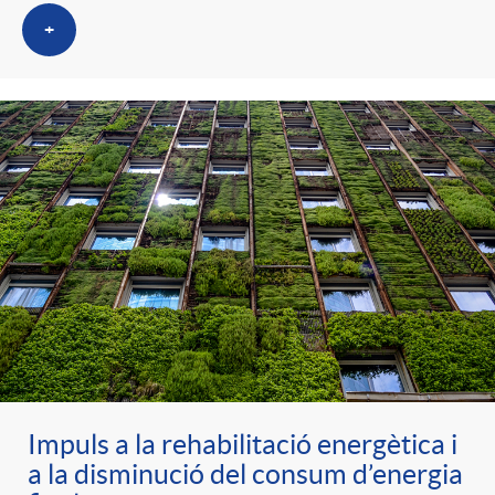
g
+
o
r
i
a
s
Impuls a la rehabilitació energètica i
a la disminució del consum d’energia