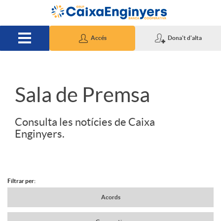
Salta al contingut principal
Accés
Dona't d'alta
S
Sala de Premsa
l
Consulta les notícies de Caixa
Enginyers.
i
d
Filtrar per:
N
Acords
e