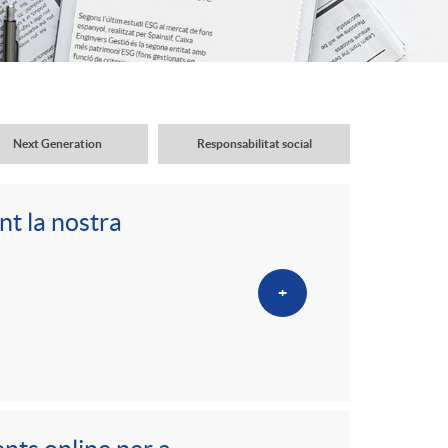
o
r
d
Next Generation
Responsabilitat social
'
nt la nostra
i
+
d
i