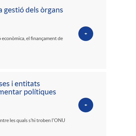
a gestió dels òrgans
+
ió econòmica, el finançament de
es i entitats
ementar polítiques
+
ntre les quals s’hi troben l'ONU