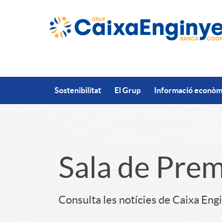
Salta al contingut principal
Sostenibilitat
El Grup
Informació econòmi
S
Sala de Pre
l
Consulta les notícies de Caixa Eng
i