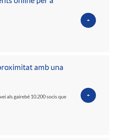
o
nts online per a
m
+
a
 proximitat amb una
+
vei als gairebé 10.200 socis que