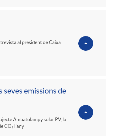
revista al president de Caixa
+
s seves emissions de
+
rojecte Ambatolampy solar PV, la
de CO₂ l'any