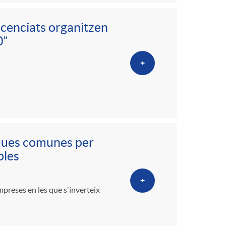
licenciats organitzen
0”
+
iques comunes per
bles
+
mpreses en les que s'inverteix