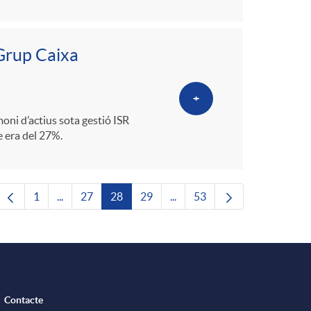
 Grup Caixa
+
oni d’actius sota gestió ISR
e era del 27%.
1
...
27
28
29
...
53
Pàgina
Pàgines intermèdies Utilitzeu TAB per navegar.
Pàgina
Pàgina
Pàgina
Pàgines intermèdies Utilitze
Pàgina
Contacte