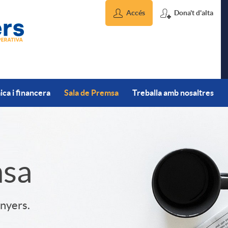
Accés
Dona't d'alta
ca i financera
Sala de Premsa
Treballa amb nosaltres
msa
inyers.