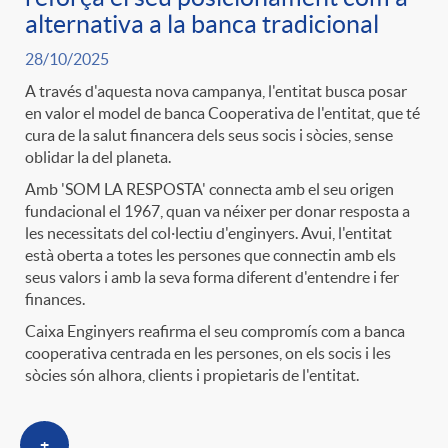
t
alternativa a la banca tradicional
n
28/10/2025
r
g
A través d'aquesta nova campanya, l'entitat busca posar
en valor el model de banca Cooperativa de l'entitat, que té
cura de la salut financera dels seus socis i sòcies, sense
o
u
oblidar la del planeta.
Amb 'SOM LA RESPOSTA' connecta amb el seu origen
C
fundacional el 1967, quan va néixer per donar resposta a
t
les necessitats del col·lectiu d'enginyers. Avui, l'entitat
està oberta a totes les persones que connectin amb els
a
seus valors i amb la seva forma diferent d'entendre i fer
s
finances.
Caixa Enginyers reafirma el seu compromís com a banca
t
cooperativa centrada en les persones, on els socis i les
sòcies són alhora, clients i propietaris de l'entitat.
e
+