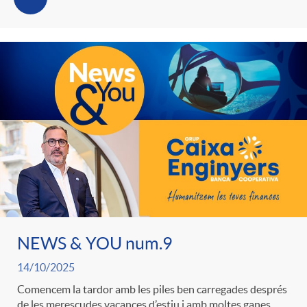
g
o
r
i
a
s
NEWS & YOU num.9
14/10/2025
Comencem la tardor amb les piles ben carregades després
de les merescudes vacances d’estiu i amb moltes ganes