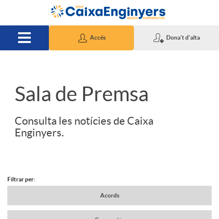
Salta al contingut principal
Accés
Dona't d'alta
S
Sala de Premsa
l
Consulta les notícies de Caixa
Enginyers.
i
d
Filtrar per:
N
Acords
e