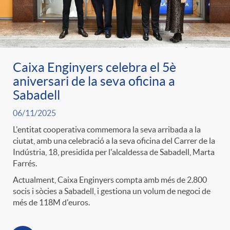
ó
t
l
r
p
e
i
a
Caixa Enginyers celebra el 5è
e
n
c
aniversari de la seva oficina a
S
Sabadell
r
i
a
06/11/2025
a
L'entitat cooperativa commemora la seva arribada a la
c
d
ciutat, amb una celebració a la seva oficina del Carrer de la
d
Indústria, 18, presidida per l'alcaldessa de Sabadell, Marta
l
Farrés.
a
o
o
Actualment, Caixa Enginyers compta amb més de 2.800
a
socis i sòcies a Sabadell, i gestiona un volum de negoci de
més de 118M d'euros.
t
A
r
d