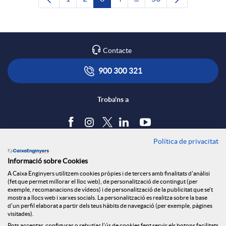
Pàgina
Pàgina
Pàgina
Pàgina
Pàgines intermèdies Utili
Pàgina
Contacte
900 300 321
Troba'ns a
Política de privacitat
Blog
Informació sobre Cookies
Tauler d'anuncis
A Caixa Enginyers utilitzem cookies pròpies i de tercers amb finalitats d'anàlisi
Política de cookies
(fet que permet millorar el lloc web), de personalització de contingut (per
Avís legal
exemple, recomanacions de vídeos) i de personalització de la publicitat que se't
mostra a llocs web i xarxes socials. La personalització es realitza sobre la base
Seguretat Online
d'un perfil elaborat a partir dels teus hàbits de navegació (per exemple, pàgines
Privacitat
visitades).
Canal denúncies
Pots acceptar, configurar o rebutjar l'ús de cookies fent servir els botons facilitats