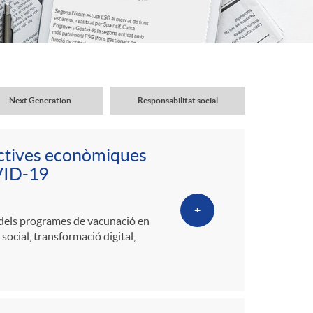
o
r
d
Next Generation
Responsabilitat social
'
ectives econòmiques
i
OVID-19
+
d
 dels programes de vacunació en
ocial, transformació digital,
i