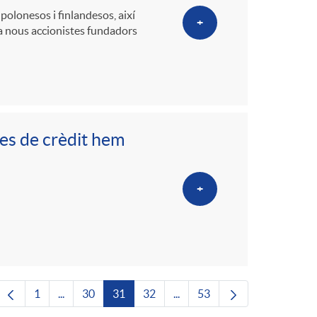
polonesos i finlandesos, així
+
 a nous accionistes fundadors
ves de crèdit hem
+
1
...
30
31
32
...
53
Pàgina
Pàgines intermèdies Utilitzeu TAB per navegar.
Pàgina
Pàgina
Pàgina
Pàgines intermèdies Utilitze
Pàgina