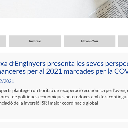
Inversió
News&You
xa d’Enginyers presenta les seves persp
inanceres per al 2021 marcades per la C
2/2021
xperts plantegen un horitzó de recuperació econòmica per l’avenç
ntext de polítiques econòmiques heterodoxes amb fort contingut s
ciació de la inversió ISR i major coordinació global