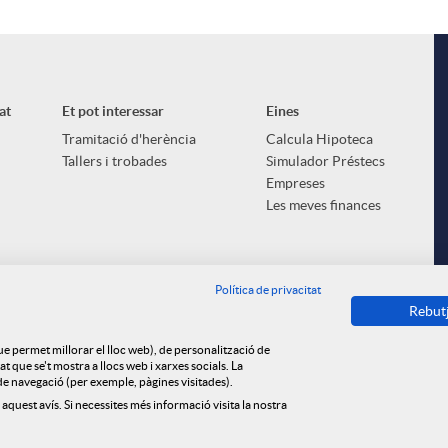
at
Et pot interessar
Eines
Tramitació d'herència
Calcula Hipoteca
Tallers i trobades
Simulador Préstecs
Empreses
Les meves finances
Política de privacitat
Rebut
que permet millorar el lloc web), de personalització de
 que se't mostra a llocs web i xarxes socials. La
s de navegació (per exemple, pàgines visitades).
 aquest avís. Si necessites més informació visita la nostra
ica de cookies
Privacitat
Avís legal
Tauler d'anuncis