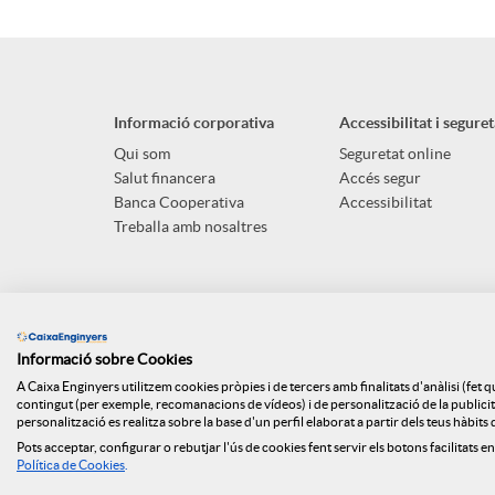
Informació corporativa
Accessibilitat i seguret
Qui som
Seguretat online
Salut financera
Accés segur
Banca Cooperativa
Accessibilitat
Treballa amb nosaltres
Informació sobre Cookies
A Caixa Enginyers utilitzem cookies pròpies i de tercers amb finalitats d'anàlisi (fet 
contingut (per exemple, recomanacions de vídeos) i de personalització de la publicitat
personalització es realitza sobre la base d'un perfil elaborat a partir dels teus hàbit
Pots acceptar, configurar o rebutjar l'ús de cookies fent servir els botons facilitats en
Mapa web
ISO
Api Market
Polít
Política de Cookies
.