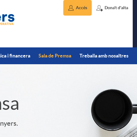
Accés
Dona't d'alta
ca i financera
Sala de Premsa
Treballa amb nosaltres
msa
inyers.