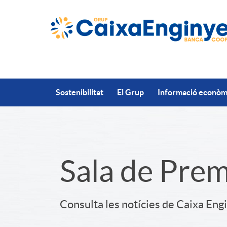
Salta al contingut principal
Sostenibilitat
El Grup
Informació econòmi
S
Sala de Pre
l
Consulta les notícies de Caixa Eng
i