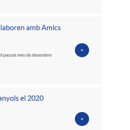
ol·laboren amb Amics
+
 del passat mes de desembre
anyols el 2020
+