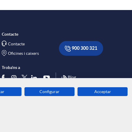
Contacte
Contacte
900 300 321
Oficines i caixers
Troba'ns a
Blog
jar
Configurar
Acceptar
Descarrega-la ara
Banca MOBILE
© Grup Caixa Enginyers 2026