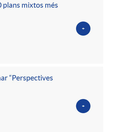
o
20 plans mixtos més
m
+
a
nar “Perspectives
+