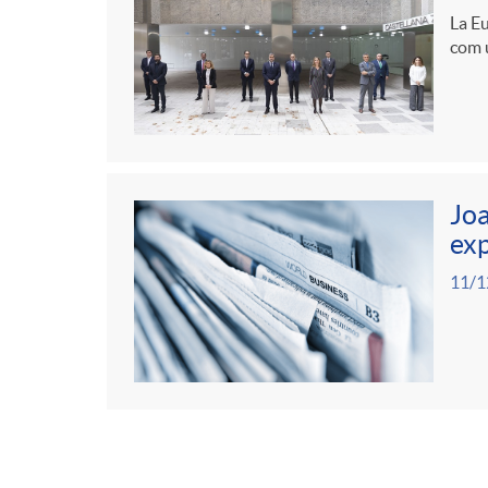
La Eu
com u
Joa
exp
11/1