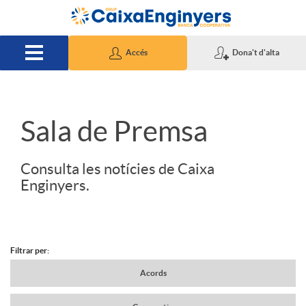
Salta al contingut principal
Accés
Dona't d'alta
S
Sala de Premsa
l
Consulta les notícies de Caixa
Enginyers.
i
d
Filtrar per:
N
Acords
e