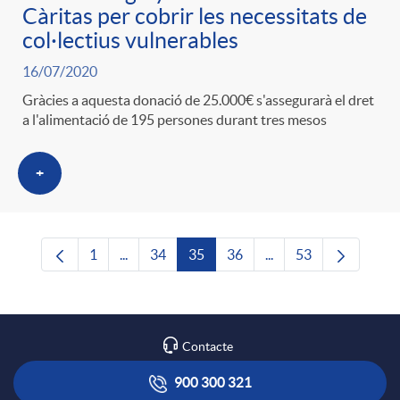
Càritas per cobrir les necessitats de
col·lectius vulnerables
16/07/2020
Gràcies a aquesta donació de 25.000€ s'assegurarà el dret
a l'alimentació de 195 persones durant tres mesos
+
1
...
34
35
36
...
53
Pàgina
Pàgines intermèdies Utilitzeu TAB per navega
Pàgina
Pàgina
Pàgina
Pàgines intermèdies U
Pàgina
Contacte
900 300 321