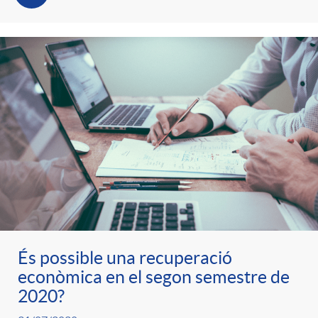
t
n
r
g
o
u
C
t
a
s
t
És possible una recuperació
econòmica en el segon semestre de
e
2020?