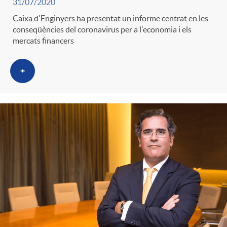
31/07/2020
g
Caixa d'Enginyers ha presentat un informe centrat en les
conseqüències del coronavirus per a l'economia i els
o
mercats financers
+
r
i
a
s