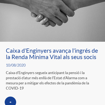
e
n
d
e
g
c
e
p
o
l
c
r
r
a
Caixa d’Enginyers avança l’ingrés de
o
e
la Renda Mínima Vital als seus socis
i
F
10/08/2020
n
n
Caixa d’Enginyers segueix anticipant la pensió i la
e
prestació d’atur més enllà de l’Estat d’Alarma com a
i
t
mesura per a mitigar els efectes de la pandèmia de la
s
COVID-19
s
l
i
a
+