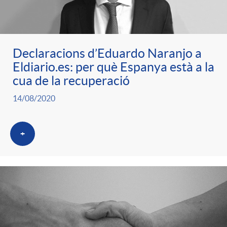
ó
t
l
r
p
e
i
Declaracions d’Eduardo Naranjo a
a
Eldiario.es: per què Espanya està a la
e
n
c
cua de la recuperació
S
14/08/2020
r
i
a
a
+
c
d
d
l
a
o
o
a
t
A
r
d