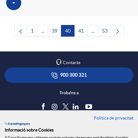
+
1
...
39
40
41
...
53
Pàgina
Pàgines intermèdies Utilitzeu TAB per navega
Pàgina
Pàgina
Pàgina
Pàgines intermèdies U
Pàgina
Contacte
900 300 321
Troba'ns a
Política de privacitat
Blog
Informació sobre Cookies
Tauler d'anuncis
A Caixa Enginyers utilitzem cookies pròpies i de tercers amb finalitats d'anàlisi