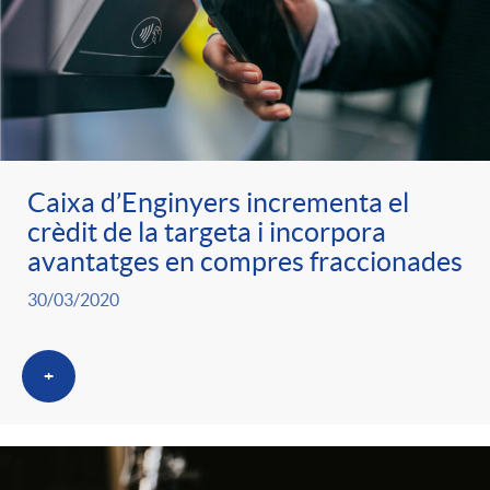
Caixa d’Enginyers incrementa el
crèdit de la targeta i incorpora
avantatges en compres fraccionades
30/03/2020
+