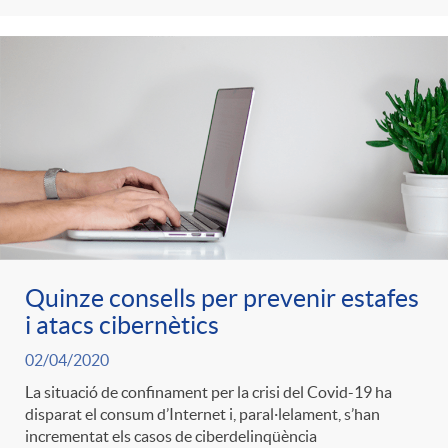
g
o
r
i
a
Quinze consells per prevenir estafes
i atacs cibernètics
s
02/04/2020
La situació de confinament per la crisi del Covid-19 ha
disparat el consum d’Internet i, paral·lelament, s’han
incrementat els casos de ciberdelinqüència