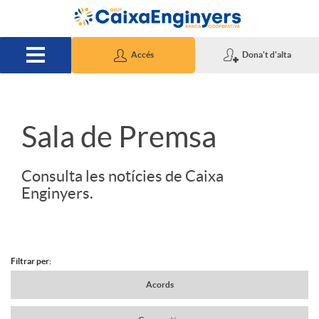
Salta al contingut principal
Accés
Dona't d'alta
S
Sala de Premsa
l
Consulta les notícies de Caixa
Enginyers.
i
d
Filtrar per:
N
Acords
e