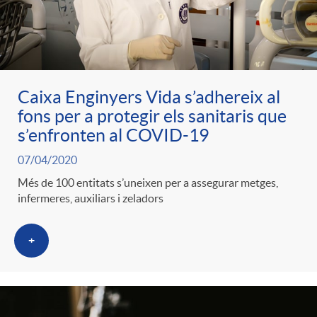
ó
t
l
r
p
e
i
a
Caixa Enginyers Vida s’adhereix al
e
n
c
fons per a protegir els sanitaris que
S
s’enfronten al COVID-19
r
i
a
07/04/2020
a
Més de 100 entitats s’uneixen per a assegurar metges,
c
d
d
infermeres, auxiliars i zeladors
l
a
o
+
o
a
t
A
r
d