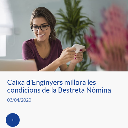
t
n
r
g
o
u
C
t
a
s
Caixa d’Enginyers millora les
condicions de la Bestreta Nòmina
t
03/04/2020
e
+