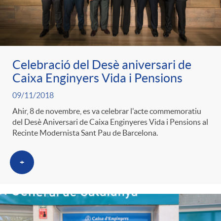
ó
t
l
r
p
e
i
a
Celebració del Desè aniversari de
e
n
c
Caixa Enginyers Vida i Pensions
S
09/11/2018
r
i
a
Ahir, 8 de novembre, es va celebrar l'acte commemoratiu
a
del Desè Aniversari de Caixa Enginyeres Vida i Pensions al
c
d
Recinte Modernista Sant Pau de Barcelona.
d
l
+
a
o
o
a
t
A
r
d