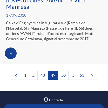
noves oficines "AVANT" a Vic i
Manresa
17/09/2018
Caixa d'Enginyers ha inaugurat a Vic (Rambla de
l'Hospital, 6) y Manresa (Passeig de Pere III, 66) dues
oficines "AVANT" fruit de l'acord estratègic amb Mútua
General de Catalunya, signat al desembre de 2017.
+
1
...
48
49
50
...
53
Pàgina
Pàgines intermèdies Utilitzeu TAB per navega
Pàgina
Pàgina
Pàgina
Pàgines intermèdies U
Pàgina
Contacte