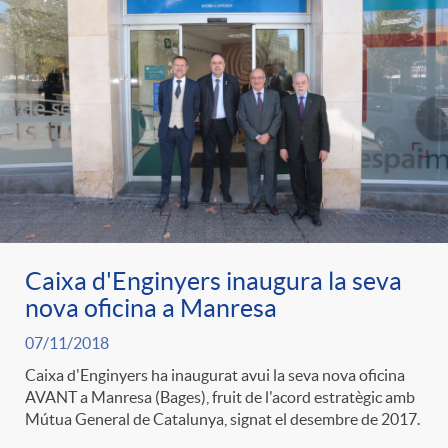
e
n
d
e
g
c
e
p
o
l
c
r
r
a
o
e
i
F
Caixa d'Enginyers inaugura la seva
n
n
nova oficina a Manresa
e
i
t
07/11/2018
s
Caixa d'Enginyers ha inaugurat avui la seva nova oficina
s
l
AVANT a Manresa (Bages), fruit de l'acord estratègic amb
i
Mútua General de Catalunya, signat el desembre de 2017.
a