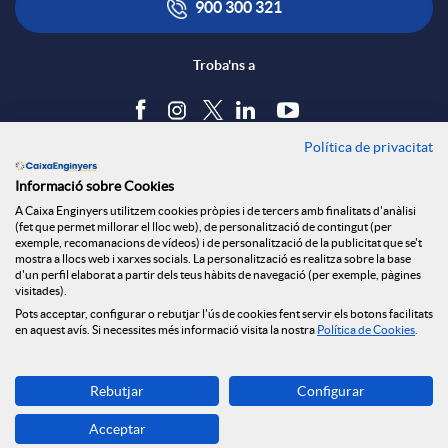
900 300 321
Troba'ns a
Política de privacitat
Blog
Informació sobre Cookies
Tauler d'anuncis
A Caixa Enginyers utilitzem cookies pròpies i de tercers amb finalitats d'anàlisi
Política de cookies
(fet que permet millorar el lloc web), de personalització de contingut (per
Avís legal
exemple, recomanacions de vídeos) i de personalització de la publicitat que se't
mostra a llocs web i xarxes socials. La personalització es realitza sobre la base
Seguretat Online
d'un perfil elaborat a partir dels teus hàbits de navegació (per exemple, pàgines
Privacitat
visitades).
Pots acceptar, configurar o rebutjar l'ús de cookies fent servir els botons facilitats
Canal denúncies
en aquest avís. Si necessites més informació visita la nostra
Política de Cookies
.
Descarrega-la ara
Rebutjar
Configurar
Banca MOBILE
Acceptar
© Grup Caixa Enginyers 2026