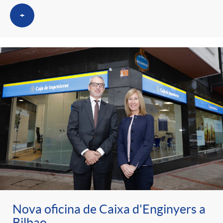
t
n
+
r
g
o
u
C
t
a
s
t
e
Nova oficina de Caixa d'Enginyers a
Bilbao