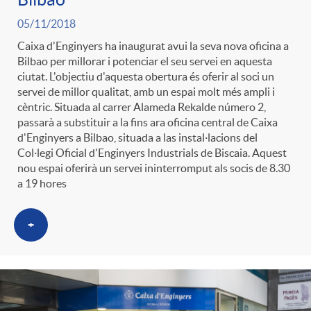
g
05/11/2018
Caixa d'Enginyers ha inaugurat avui la seva nova oficina a
o
Bilbao per millorar i potenciar el seu servei en aquesta
ciutat. L'objectiu d'aquesta obertura és oferir al soci un
servei de millor qualitat, amb un espai molt més ampli i
r
cèntric. Situada al carrer Alameda Rekalde número 2,
passarà a substituir a la fins ara oficina central de Caixa
d'Enginyers a Bilbao, situada a las instal·lacions del
i
Col·legi Oficial d'Enginyers Industrials de Biscaia. Aquest
nou espai oferirà un servei ininterromput als socis de 8.30
a 19 hores
a
+
s