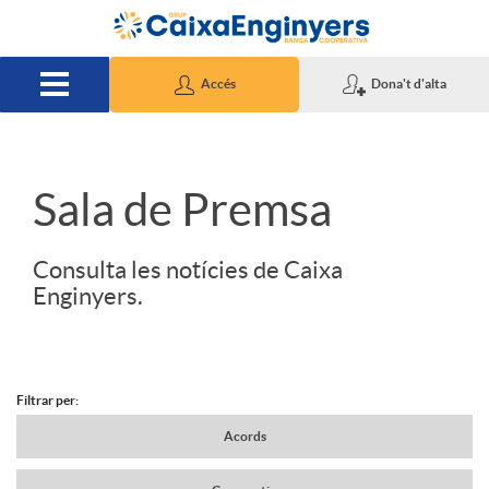
Salta al contingut principal
Accés
Dona't d'alta
S
Sala de Premsa
l
Consulta les notícies de Caixa
Enginyers.
i
d
Filtrar per:
N
Acords
e