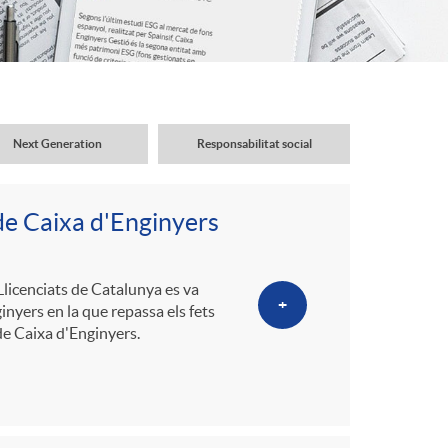
o
r
d
Next Generation
Responsabilitat social
'
de Caixa d'Enginyers
i
 Llicenciats de Catalunya es va
+
d
nyers en la que repassa els fets
de Caixa d'Enginyers.
i