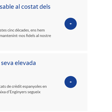
o
able al costat dels
m
+
a
stes cinc dècades, ens hem
 mantenint-nos fidels al nostre
a seva elevada
+
itats de crèdit espanyoles en
aixa d'Enginyers segueix