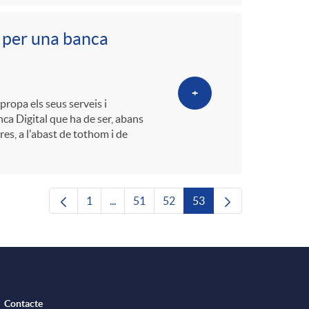
 per una banca
+
propa els seus serveis i
nca Digital que ha de ser, abans
es, a l'abast de tothom i de
1
...
51
52
53
Pàgina
Pàgines intermèdies Utilitzeu TAB per nav
Pàgina
Pàgina
Pàgina
Contacte