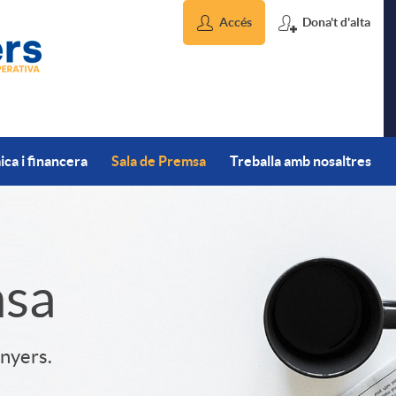
Accés
Dona't d'alta
ca i financera
Sala de Premsa
Treballa amb nosaltres
msa
inyers.