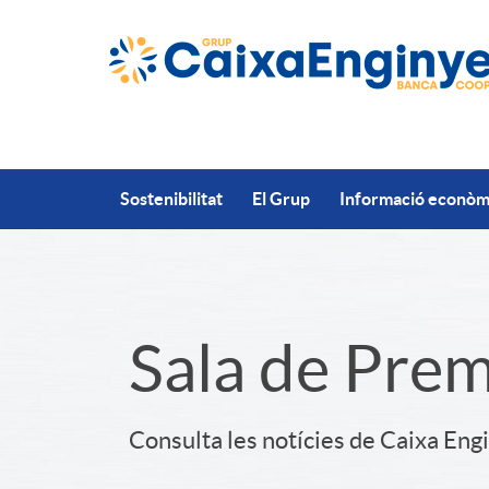
Salta al contingut principal
Sostenibilitat
El Grup
Informació econòmi
S
Sala de Pre
l
Consulta les notícies de Caixa Eng
i