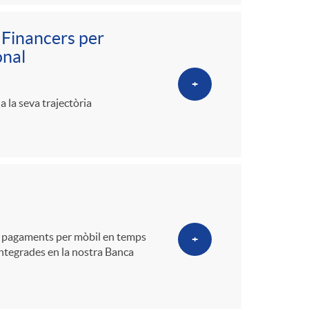
s Financers per
onal
+
 la seva trajectòria
de pagaments per mòbil en temps
+
ntegrades en la nostra Banca