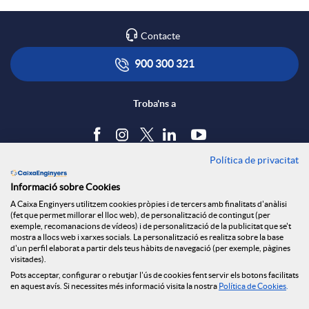
Contacte
900 300 321
Troba'ns a
Política de privacitat
Blog
Informació sobre Cookies
Tauler d'anuncis
A Caixa Enginyers utilitzem cookies pròpies i de tercers amb finalitats d'anàlisi
Política de cookies
(fet que permet millorar el lloc web), de personalització de contingut (per
Avís legal
exemple, recomanacions de vídeos) i de personalització de la publicitat que se't
mostra a llocs web i xarxes socials. La personalització es realitza sobre la base
Seguretat Online
d'un perfil elaborat a partir dels teus hàbits de navegació (per exemple, pàgines
Privacitat
visitades).
Pots acceptar, configurar o rebutjar l'ús de cookies fent servir els botons facilitats
Canal denúncies
en aquest avís. Si necessites més informació visita la nostra
Política de Cookies
.