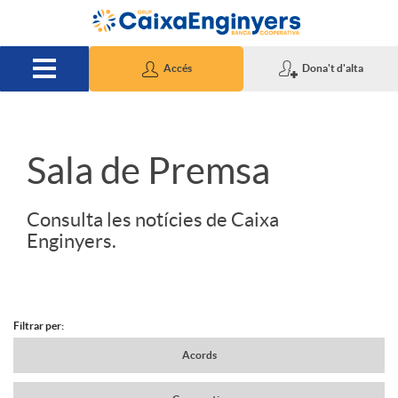
Salta al contingut principal
Accés
Dona't d'alta
S
Sala de Premsa
l
Consulta les notícies de Caixa
Enginyers.
i
d
Filtrar per:
N
Acords
e