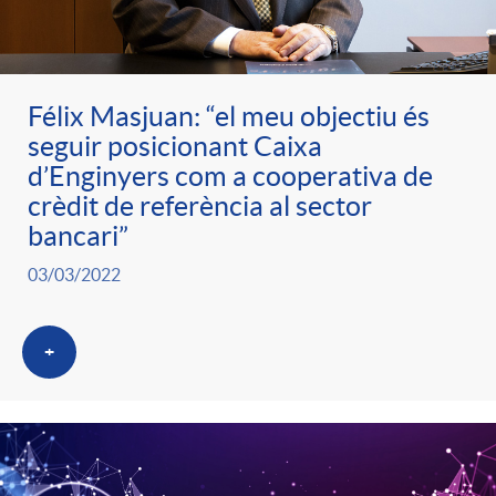
ó
t
l
r
p
e
i
Félix Masjuan: “el meu objectiu és
a
seguir posicionant Caixa
e
n
c
d’Enginyers com a cooperativa de
S
crèdit de referència al sector
r
i
bancari”
a
a
03/03/2022
c
d
d
l
+
a
o
o
a
t
A
r
d