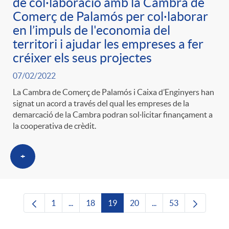
de col·laboració amb la Cambra de
Comerç de Palamós per col·laborar
en l’impuls de l'economia del
territori i ajudar les empreses a fer
créixer els seus projectes
07/02/2022
La Cambra de Comerç de Palamós i Caixa d’Enginyers han
signat un acord a través del qual les empreses de la
demarcació de la Cambra podran sol·licitar finançament a
la cooperativa de crèdit.
+
1
...
18
19
20
...
53
Pàgina
Pàgines intermèdies Utilitzeu TAB per navega
Pàgina
Pàgina
Pàgina
Pàgines intermèdies U
Pàgina