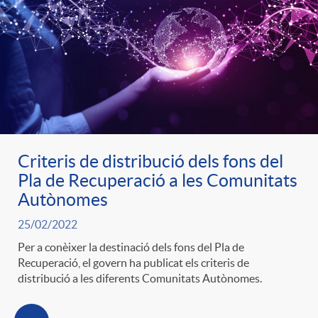
e
n
d
e
g
c
e
p
o
l
c
r
r
a
o
Criteris de distribució dels fons del
e
Pla de Recuperació a les Comunitats
i
F
Autònomes
n
n
25/02/2022
e
i
t
Per a conèixer la destinació dels fons del Pla de
s
Recuperació, el govern ha publicat els criteris de
distribució a les diferents Comunitats Autònomes.
s
l
i
a