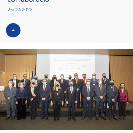
g
25/02/2022
o
+
r
i
a
s