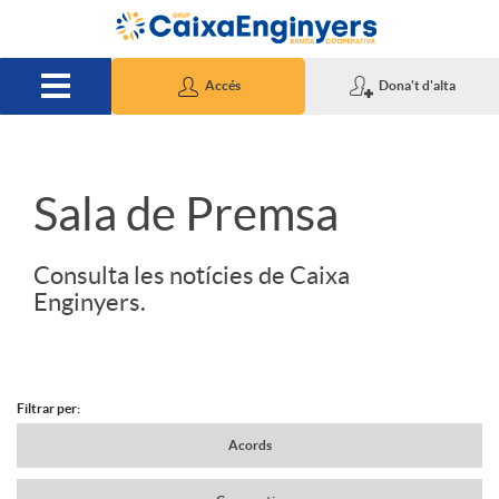
Salta al contingut principal
Accés
Dona't d'alta
S
Sala de Premsa
l
Consulta les notícies de Caixa
Enginyers.
i
d
Filtrar per:
N
Acords
e