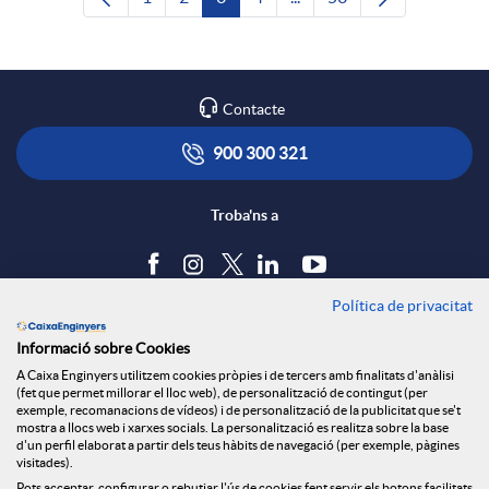
Pàgina
Pàgina
Pàgina
Pàgina
Pàgines intermèdies Utili
Pàgina
Contacte
900 300 321
Troba'ns a
Política de privacitat
Blog
Informació sobre Cookies
Tauler d'anuncis
A Caixa Enginyers utilitzem cookies pròpies i de tercers amb finalitats d'anàlisi
Política de cookies
(fet que permet millorar el lloc web), de personalització de contingut (per
Avís legal
exemple, recomanacions de vídeos) i de personalització de la publicitat que se't
mostra a llocs web i xarxes socials. La personalització es realitza sobre la base
Seguretat Online
d'un perfil elaborat a partir dels teus hàbits de navegació (per exemple, pàgines
Privacitat
visitades).
Canal denúncies
Pots acceptar, configurar o rebutjar l'ús de cookies fent servir els botons facilitats