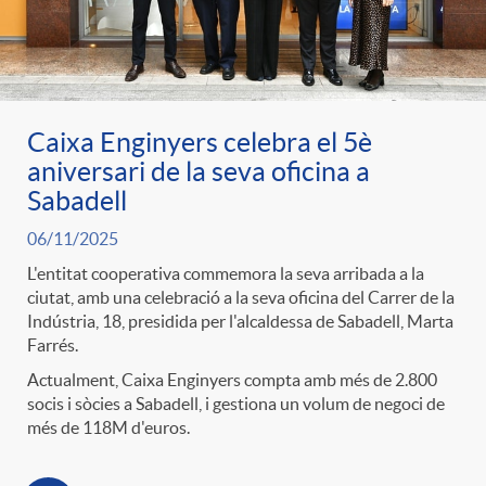
ó
t
l
r
p
e
i
a
Caixa Enginyers celebra el 5è
e
n
c
aniversari de la seva oficina a
S
Sabadell
r
i
a
06/11/2025
a
L'entitat cooperativa commemora la seva arribada a la
c
d
ciutat, amb una celebració a la seva oficina del Carrer de la
d
Indústria, 18, presidida per l'alcaldessa de Sabadell, Marta
l
Farrés.
a
o
o
Actualment, Caixa Enginyers compta amb més de 2.800
a
socis i sòcies a Sabadell, i gestiona un volum de negoci de
més de 118M d'euros.
t
A
r
d