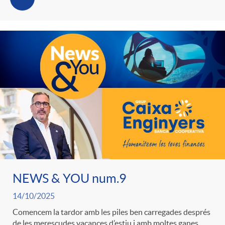
g
o
r
i
a
s
NEWS & YOU num.9
14/10/2025
Comencem la tardor amb les piles ben carregades després
de les merescudes vacances d’estiu i amb moltes ganes