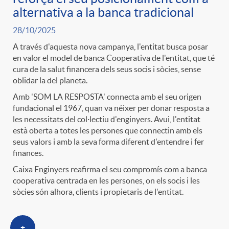
t
alternativa a la banca tradicional
n
28/10/2025
r
g
A través d'aquesta nova campanya, l'entitat busca posar
en valor el model de banca Cooperativa de l'entitat, que té
cura de la salut financera dels seus socis i sòcies, sense
o
u
oblidar la del planeta.
Amb 'SOM LA RESPOSTA' connecta amb el seu origen
C
fundacional el 1967, quan va néixer per donar resposta a
t
les necessitats del col·lectiu d'enginyers. Avui, l'entitat
està oberta a totes les persones que connectin amb els
a
seus valors i amb la seva forma diferent d'entendre i fer
s
finances.
Caixa Enginyers reafirma el seu compromís com a banca
t
cooperativa centrada en les persones, on els socis i les
sòcies són alhora, clients i propietaris de l'entitat.
e
+