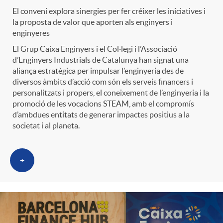
t
El conveni explora sinergies per fer créixer les iniciatives i
n
la proposta de valor que aporten als enginyers i
enginyeres
r
g
El Grup Caixa Enginyers i el Col·legi i l’Associació
d’Enginyers Industrials de Catalunya han signat una
o
aliança estratègica per impulsar l’enginyeria des de
u
diversos àmbits d’acció com són els serveis financers i
personalitzats i propers, el coneixement de l’enginyeria i la
C
promoció de les vocacions STEAM, amb el compromís
t
d’ambdues entitats de generar impactes positius a la
societat i al planeta.
a
s
+
t
e