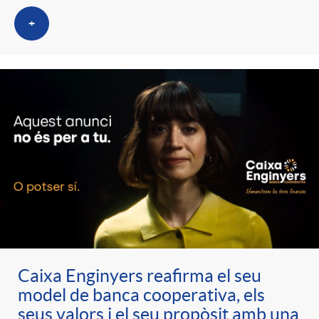
+
Caixa Enginyers reafirma el seu
model de banca cooperativa, els
seus valors i el seu propòsit amb una