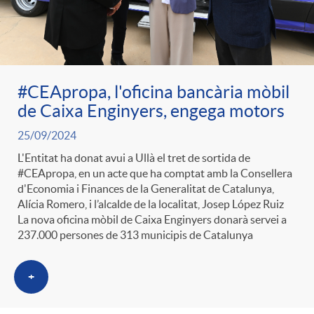
ó
t
l
r
p
e
i
a
#CEApropa, l'oficina bancària mòbil
e
n
c
de Caixa Enginyers, engega motors
S
25/09/2024
r
i
a
L'Entitat ha donat avui a Ullà el tret de sortida de
a
#CEApropa, en un acte que ha comptat amb la Consellera
c
d
d'Economia i Finances de la Generalitat de Catalunya,
d
Alícia Romero, i l’alcalde de la localitat, Josep López Ruiz
l
La nova oficina mòbil de Caixa Enginyers donarà servei a
a
o
237.000 persones de 313 municipis de Catalunya
o
a
t
+
A
r
d