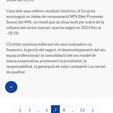
L'any dels seus millors resultats històrics, el Grup ha
aconseguit un índex de recomanació NPS (Net Promoter
Score) del 44%, un nivell que se situa molt per sobre de la
mitjana del sector bancari, que ha caigut en 2023 fins al
-18,1%
L'Entitat continua millorant els seus indicadors no
financers, la gestió del negoci, el desenvolupament del seu
equip professional i la consolidació del seu model de
banca cooperativa, promovent la proximitat, la
responsabilitat, la generació de valor compartit i un servei
de qualitat
+
1
...
6
7
8
...
53
Pàgina
Pàgines intermèdies Utilitzeu TAB per nave
Pàgina
Pàgina
Pàgina
Pàgines intermèdies Uti
Pàgina