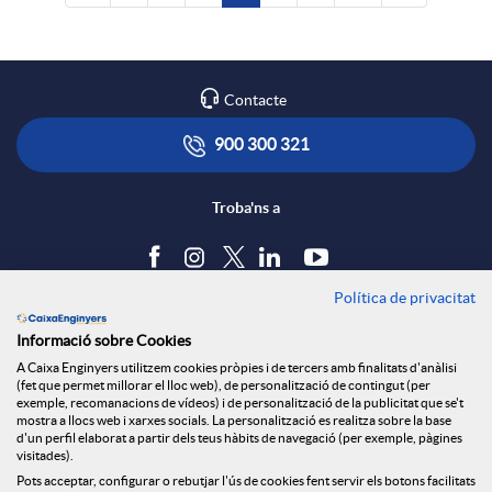
Contacte
900 300 321
Troba'ns a
Política de privacitat
Blog
Informació sobre Cookies
Tauler d'anuncis
A Caixa Enginyers utilitzem cookies pròpies i de tercers amb finalitats d'anàlisi
Política de cookies
(fet que permet millorar el lloc web), de personalització de contingut (per
Avís legal
exemple, recomanacions de vídeos) i de personalització de la publicitat que se't
mostra a llocs web i xarxes socials. La personalització es realitza sobre la base
Seguretat Online
d'un perfil elaborat a partir dels teus hàbits de navegació (per exemple, pàgines
Privacitat
visitades).
Pots acceptar, configurar o rebutjar l'ús de cookies fent servir els botons facilitats
Canal denúncies