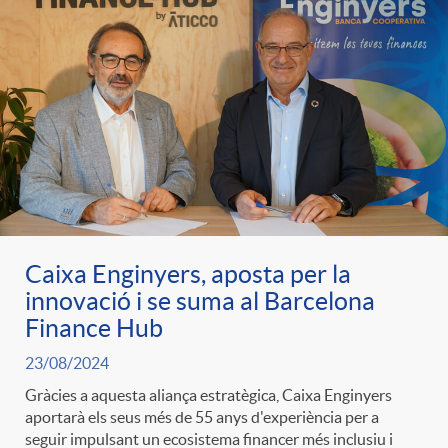
g
o
r
i
a
Caixa Enginyers, aposta per la
innovació i se suma al Barcelona
Finance Hub
s
23/08/2024
Gràcies a aquesta aliança estratègica, Caixa Enginyers
aportarà els seus més de 55 anys d'experiència per a
seguir impulsant un ecosistema financer més inclusiu i