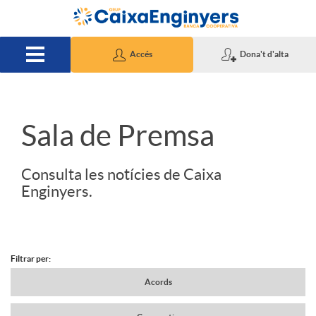
Salta al contingut principal
Accés
Dona't d'alta
S
Sala de Premsa
l
Consulta les notícies de Caixa
Enginyers.
i
d
Filtrar per:
N
Acords
e