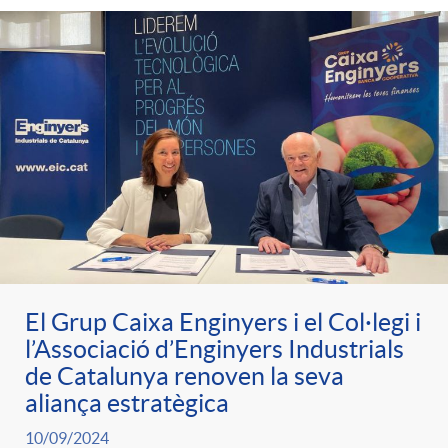
e
n
d
e
g
c
e
p
o
l
c
r
r
a
o
e
i
F
n
n
El Grup Caixa Enginyers i el Col·legi i
e
i
t
l’Associació d’Enginyers Industrials
s
de Catalunya renoven la seva
s
l
aliança estratègica
i
a
10/09/2024