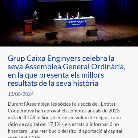
Grup Caixa Enginyers celebra la
seva Assemblea General Ordinària,
en la que presenta els millors
resultats de la seva història
13/06/2024
Durant l'Assemblea, les sòcies i els socis de l'Entitat
Cooperativa han aprovat els comptes anuals de 2023 –
més de 8.139 milions d'euros en volum de negoci i una
ràtio de capital del 17,1% -, els estats d'informació no
financera i una retribució del títol d'aportació al capital
social del 4,25%