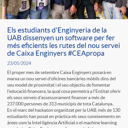
ó
t
l
r
p
e
i
Els estudiants d'Enginyeria de la
a
UAB dissenyen un software per fer
e
n
c
més eficients les rutes del nou servei
S
de Caixa Enginyers #CEApropa
r
i
a
23/05/2024
a
El proper mes de setembre Caixa Enginyers posarà en
c
d
marxa un nou servei d'oficines bancàries mòbils dins del
d
seu model de proximitat i el seu objectiu de fomentar
l
l'educació financera, la qual cosa permetrà a l'Entitat oferir
a
o
els seus serveis d'assessorament financer a més de
o
a
237.000 persones de 313 municipis de tota Catalunya.
En el marc del hackaton organitzat per la UAB, més de 130
t
A
r
estudiants han posat en pràctica els seus coneixements en
d
àrees com la Intel·ligència Artificial o el machine learning