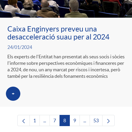
Caixa Enginyers preveu una
desacceleració suau per al 2024
24/01/2024
Els experts de l'Entitat han presentat als seus socis i sòcies
l'informe sobre perspectives econòmiques i financeres per
a 2024, de nou, un any marcat per riscos i incertesa, però
també per la resiliència dels fonaments econòmics
+
1
...
7
8
9
...
53
Pàgina
Pàgines intermèdies Utilitzeu TAB per nave
Pàgina
Pàgina
Pàgina
Pàgines intermèdies Uti
Pàgina