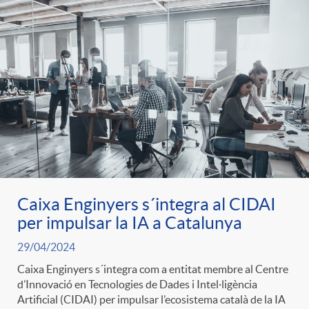
g
o
r
i
a
Caixa Enginyers s´integra al CIDAI
per impulsar la IA a Catalunya
s
29/04/2024
Caixa Enginyers s´integra com a entitat membre al Centre
d’Innovació en Tecnologies de Dades i Intel·ligència
Artificial (CIDAI) per impulsar l’ecosistema català de la IA