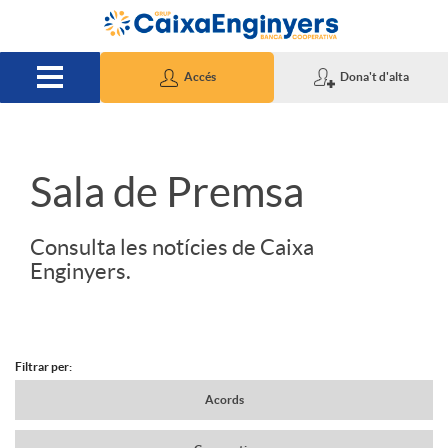
Salta al contingut principal
Accés
Dona't d'alta
S
Sala de Premsa
l
Consulta les notícies de Caixa
Enginyers.
i
d
Filtrar per:
N
Acords
e