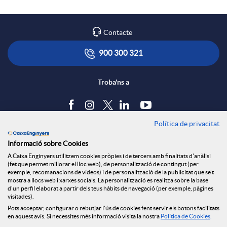
Contacte
900 300 321
Troba'ns a
Política de privacitat
Blog
Informació sobre Cookies
Tauler d'anuncis
A Caixa Enginyers utilitzem cookies pròpies i de tercers amb finalitats d'anàlisi
Política de cookies
(fet que permet millorar el lloc web), de personalització de contingut (per
Avís legal
exemple, recomanacions de vídeos) i de personalització de la publicitat que se't
mostra a llocs web i xarxes socials. La personalització es realitza sobre la base
Seguretat Online
d'un perfil elaborat a partir dels teus hàbits de navegació (per exemple, pàgines
Privacitat
visitades).
Pots acceptar, configurar o rebutjar l'ús de cookies fent servir els botons facilitats
Canal denúncies
en aquest avís. Si necessites més informació visita la nostra
Política de Cookies
.