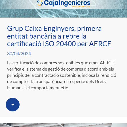
t
n
r
g
Grup Caixa Enginyers, primera
entitat bancària a rebre la
o
certificació ISO 20400 per AERCE
u
30/04/2024
C
t
La certificació de compres sostenibles que emet AERCE
verifica el sistema de gestió de compres d'acord amb els
principis de la contractació sostenible, inclosa la rendició
a
s
de comptes, la transparència, el respecte dels Drets
Humans i el comportament ètic.
t
+
e