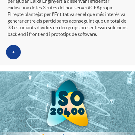
per ajudar Caixa Enginyers a dissenyar i eficientar
e
n
d
cadascuna de les 3 rutes del nou servei #CEApropa.
e
El repte plantejat per l'Entitat va ser el que més interès va
generar entre els participants aconseguint que un total de
g
c
e
33 estudiants dividits en deu grups presentessin solucions
p
back end i front end i prototips de software.
o
l
c
r
+
r
a
o
e
i
F
n
n
e
i
t
s
s
l
i
a