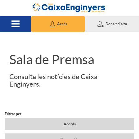
Salta al contingut principal
Accés
Dona't d'alta
S
Sala de Premsa
l
Consulta les notícies de Caixa
Enginyers.
i
d
Filtrar per:
N
Acords
e