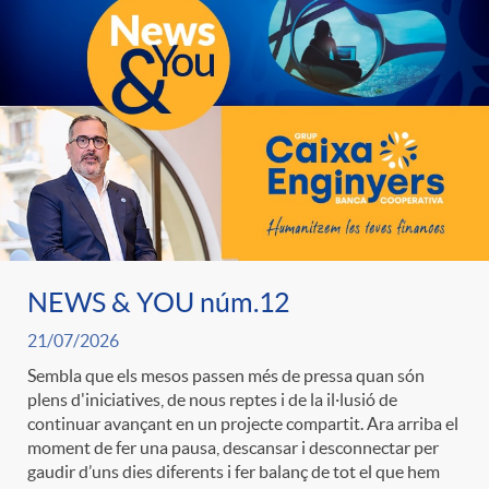
e
n
d
e
g
c
e
p
o
l
c
r
r
a
o
e
i
F
NEWS & YOU núm.12
n
n
21/07/2026
e
i
t
Sembla que els mesos passen més de pressa quan són
s
plens d'iniciatives, de nous reptes i de la il·lusió de
continuar avançant en un projecte compartit. Ara arriba el
s
l
i
moment de fer una pausa, descansar i desconnectar per
a
gaudir d’uns dies diferents i fer balanç de tot el que hem