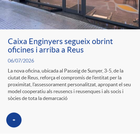
g
o
Caixa Enginyers segueix obrint
r
oficines i arriba a Reus
06/07/2026
i
La nova oficina, ubicada al Passeig de Sunyer, 3-5, de la
ciutat de Reus, reforça el compromís de l’entitat per la
a
proximitat, l’assessorament personalitzat, apropant el seu
model cooperatiu als reusencs i reusenques i als socis i
sòcies de tota la demarcació
s
+