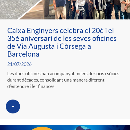
ó
t
l
r
p
e
i
Caixa Enginyers celebra el 20è i el
a
35è aniversari de les seves oficines
e
n
c
de Via Augusta i Còrsega a
S
Barcelona
r
i
a
21/07/2026
a
Les dues oficines han acompanyat milers de socis i sòcies
c
d
durant dècades, consolidant una manera diferent
d
d’entendre i fer finances
l
a
o
o
a
+
t
A
r
d