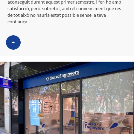
aconseguit durant aquest primer semestre. I fer-ho amb
t
n
satisfacció, però, sobretot, amb el convenciment que res
de tot això no hauria estat possible sense la teva
confiança.
r
g
o
+
u
C
t
a
s
t
e