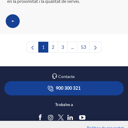
en la proximitat i la qualitat de servei.
+
1
2
3
...
53
Pàgina
Pàgina
Pàgina
Pàgines intermèdies Utilitze
Pàgina
Contacte
900 300 321
Troba'ns a