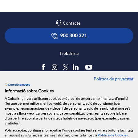
Contacte
900 300 321
Troba'ns a
Política de privacitat
Blog
Informació sobre Cookies
Tauler d'anuncis
A Caixa Enginyers utilitzem cookies pròpies i de tercers amb finalitats d'anàlisi
Política de cookies
(fet que permet millorar el lloc web), de personalització de contingut (per
Avís legal
exemple, recomanacions de vídeos) i de personalització de la publicitat que se't
mostra a llocs web i xarxes socials. La personalització es realitza sobre la base
Seguretat Online
d'un perfil elaborat a partir dels teus hàbits de navegació (per exemple, pàgines
Privacitat
visitades).
Canal denúncies
Pots acceptar, configurar o rebutjar l'ús de cookies fent servir els botons facilitats
en aquest avís. Si necessites més informació visita la nostra
Política de Cookies
.