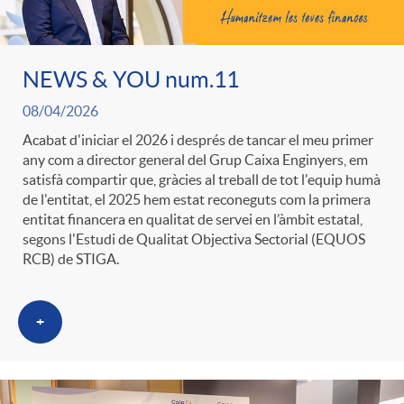
ó
t
l
r
p
e
NEWS & YOU num.11
i
a
08/04/2026
e
n
c
Acabat d'iniciar el 2026 i després de tancar el meu primer
S
any com a director general del Grup Caixa Enginyers, em
satisfà compartir que, gràcies al treball de tot l'equip humà
r
i
a
de l'entitat, el 2025 hem estat reconeguts com la primera
a
entitat financera en qualitat de servei en l’àmbit estatal,
segons l'Estudi de Qualitat Objectiva Sectorial (EQUOS
c
d
d
RCB) de STIGA.
l
a
o
o
+
a
t
A
r
d