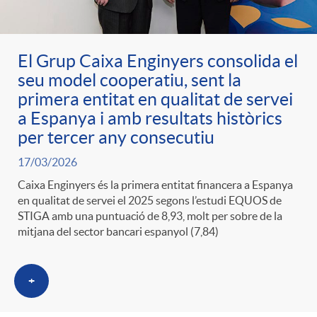
g
o
El Grup Caixa Enginyers consolida el
seu model cooperatiu, sent la
primera entitat en qualitat de servei
r
a Espanya i amb resultats històrics
per tercer any consecutiu
i
17/03/2026
Caixa Enginyers és la primera entitat financera a Espanya
a
en qualitat de servei el 2025 segons l’estudi EQUOS de
STIGA amb una puntuació de 8,93, molt per sobre de la
mitjana del sector bancari espanyol (7,84)
s
+