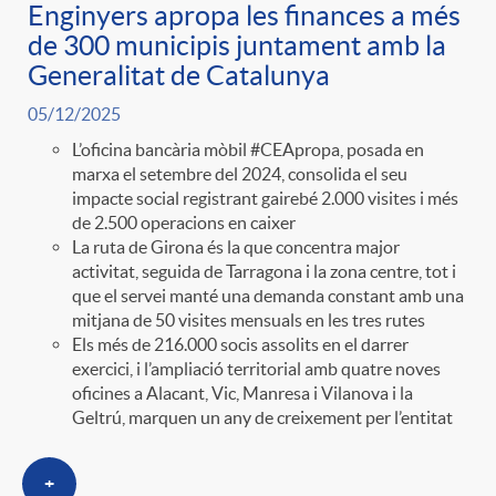
Enginyers apropa les finances a més
de 300 municipis juntament amb la
Generalitat de Catalunya
05/12/2025
L’oficina bancària mòbil #CEApropa, posada en
marxa el setembre del 2024, consolida el seu
impacte social registrant gairebé 2.000 visites i més
de 2.500 operacions en caixer
La ruta de Girona és la que concentra major
activitat, seguida de Tarragona i la zona centre, tot i
que el servei manté una demanda constant amb una
mitjana de 50 visites mensuals en les tres rutes
Els més de 216.000 socis assolits en el darrer
exercici, i l’ampliació territorial amb quatre noves
oficines a Alacant, Vic, Manresa i Vilanova i la
Geltrú, marquen un any de creixement per l’entitat
+