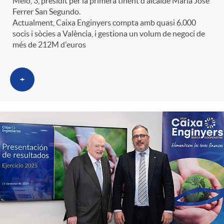
Melo, 3, presidit per la primera tinent d'alcalde María José
t
n
Ferrer San Segundo.
Actualment, Caixa Enginyers compta amb quasi 6.000
socis i sòcies a València, i gestiona un volum de negoci de
r
g
més de 212M d'euros
o
u
+
C
t
a
s
t
e