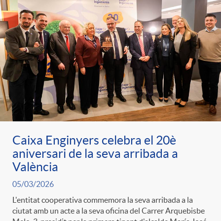
e
n
d
e
g
c
e
p
o
l
c
r
r
a
o
e
i
F
n
Caixa Enginyers celebra el 20è
n
aniversari de la seva arribada a
e
i
València
t
s
05/03/2026
s
l
L'entitat cooperativa commemora la seva arribada a la
i
a
ciutat amb un acte a la seva oficina del Carrer Arquebisbe