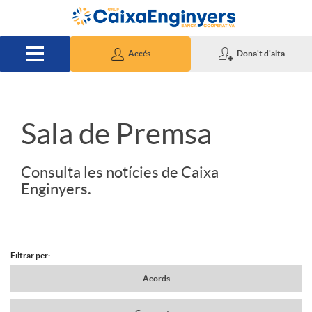
Salta al contingut principal
Accés
Dona't d'alta
S
Sala de Premsa
l
Consulta les notícies de Caixa
Enginyers.
i
d
Filtrar per:
N
Acords
e