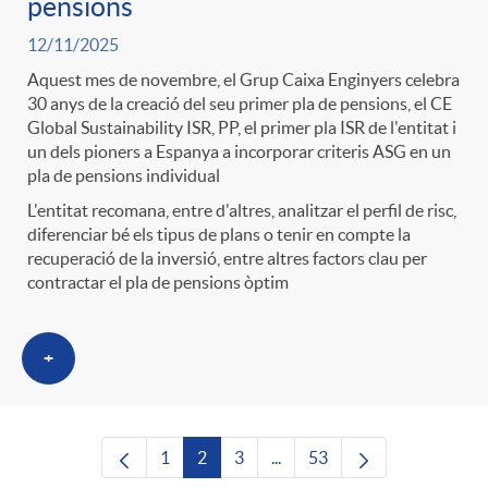
pensions
12/11/2025
Aquest mes de novembre, el Grup Caixa Enginyers celebra
30 anys de la creació del seu primer pla de pensions, el CE
Global Sustainability ISR, PP, el primer pla ISR de l'entitat i
un dels pioners a Espanya a incorporar criteris ASG en un
pla de pensions individual
L'entitat recomana, entre d'altres, analitzar el perfil de risc,
diferenciar bé els tipus de plans o tenir en compte la
recuperació de la inversió, entre altres factors clau per
contractar el pla de pensions òptim
+
1
2
3
...
53
Pàgina
Pàgina
Pàgina
Pàgines intermèdies Utilitze
Pàgina