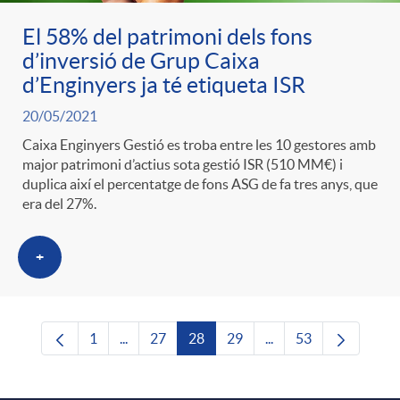
El 58% del patrimoni dels fons
d’inversió de Grup Caixa
d’Enginyers ja té etiqueta ISR
20/05/2021
Caixa Enginyers Gestió es troba entre les 10 gestores amb
major patrimoni d’actius sota gestió ISR (510 MM€) i
duplica així el percentatge de fons ASG de fa tres anys, que
era del 27%.
+
1
...
27
28
29
...
53
Pàgina
Pàgines intermèdies Utilitzeu TAB per navega
Pàgina
Pàgina
Pàgina
Pàgines intermèdies U
Pàgina