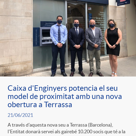
t
n
r
g
o
u
C
t
a
s
Caixa d'Enginyers potencia el seu
model de proximitat amb una nova
t
obertura a Terrassa
21/06/2021
e
A través d'aquesta nova seu a Terrassa (Barcelona),
l'Entitat donarà servei als gairebé 10.200 socis que té a la