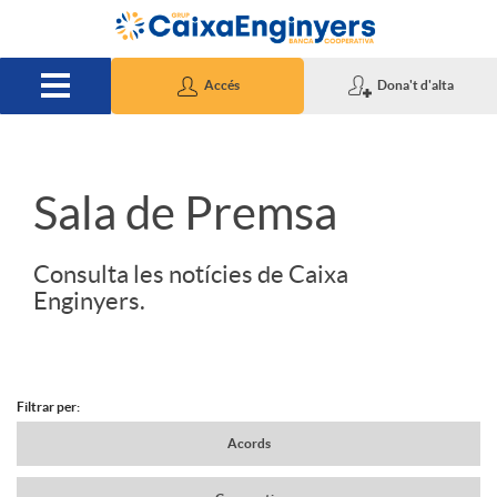
Salta al contingut principal
Accés
Dona't d'alta
S
Sala de Premsa
l
Consulta les notícies de Caixa
Enginyers.
i
d
Filtrar per:
N
Acords
e