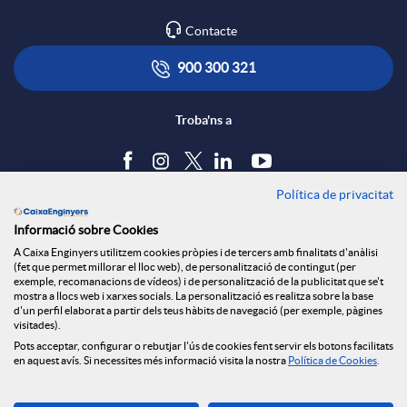
Contacte
900 300 321
Troba'ns a
Política de privacitat
Blog
Informació sobre Cookies
Tauler d'anuncis
A Caixa Enginyers utilitzem cookies pròpies i de tercers amb finalitats d'anàlisi
Política de cookies
(fet que permet millorar el lloc web), de personalització de contingut (per
Avís legal
exemple, recomanacions de vídeos) i de personalització de la publicitat que se't
mostra a llocs web i xarxes socials. La personalització es realitza sobre la base
Seguretat Online
d'un perfil elaborat a partir dels teus hàbits de navegació (per exemple, pàgines
Privacitat
visitades).
Pots acceptar, configurar o rebutjar l'ús de cookies fent servir els botons facilitats
Canal denúncies
en aquest avís. Si necessites més informació visita la nostra
Política de Cookies
.
Descarrega-la ara