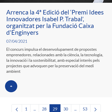
Arrenca la 4ª Edició del ‘Premi Idees
Innovadores Isabel P. Trabal’,
organitzat per la Fundació Caixa
d'Enginyers
07/04/2021
El concurs impulsa el desenvolupament de propostes
emprenedores, relacionades amb la ciència, la tecnologia,
la innovació i la sostenibilitat, amb especial interès pels
projectes que advoquen per la preservació del medi
ambient
+
1
...
28
29
30
...
53
Pàgina
Pàgines intermèdies Utilitzeu TAB per navega
Pàgina
Pàgina
Pàgina
Pàgines intermèdies U
Pàgina