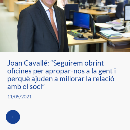
e
n
d
e
g
c
e
p
o
l
c
r
r
a
Joan Cavallé: “Seguirem obrint
o
e
oficines per apropar-nos a la gent i
perquè ajuden a millorar la relació
i
F
n
amb el soci”
n
e
i
11/05/2021
t
s
s
l
+
i
a