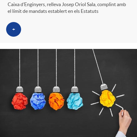
Caixa d’Enginyers, relleva Josep Oriol Sala, complint amb
el límit de mandats establert en els Estatuts
+