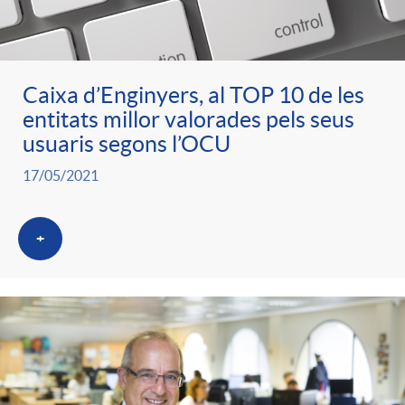
ó
t
l
r
p
e
i
Caixa d’Enginyers, al TOP 10 de les
a
entitats millor valorades pels seus
e
n
c
usuaris segons l’OCU
S
17/05/2021
r
i
a
a
+
c
d
d
l
a
o
o
a
t
A
r
d