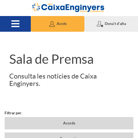
Salta al contingut principal
Accés
Dona't d'alta
S
Sala de Premsa
l
Consulta les notícies de Caixa
Enginyers.
i
d
Filtrar per:
N
Acords
e