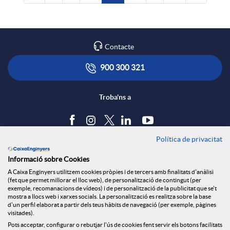
Contacte
900 300 321
Troba'ns a
Política de privacitat
Blog
Informació sobre Cookies
Tauler d'anuncis
A Caixa Enginyers utilitzem cookies pròpies i de tercers amb finalitats d'anàlisi
Política de cookies
(fet que permet millorar el lloc web), de personalització de contingut (per
Avís legal
exemple, recomanacions de vídeos) i de personalització de la publicitat que se't
mostra a llocs web i xarxes socials. La personalització es realitza sobre la base
Seguretat Online
d'un perfil elaborat a partir dels teus hàbits de navegació (per exemple, pàgines
Privacitat
visitades).
Pots acceptar, configurar o rebutjar l'ús de cookies fent servir els botons facilitats
Canal denúncies