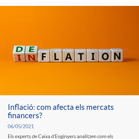
t
n
r
g
o
u
C
t
a
s
t
Inflació: com afecta els mercats
financers?
e
06/05/2021
Els experts de Caixa d’Enginyers analitzen com els