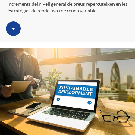
g
increments del nivell general de preus repercuteixen en les
estratègies de renda fixa i de renda variable
o
+
r
i
a
s