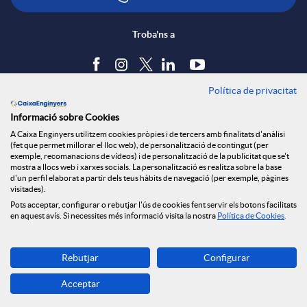
Troba'ns a
Política de privacitat
Blog
Informació sobre Cookies
Tauler d'anuncis
A Caixa Enginyers utilitzem cookies pròpies i de tercers amb finalitats d'anàlisi
Política de cookies
(fet que permet millorar el lloc web), de personalització de contingut (per
Avís legal
exemple, recomanacions de vídeos) i de personalització de la publicitat que se't
mostra a llocs web i xarxes socials. La personalització es realitza sobre la base
Seguretat Online
d'un perfil elaborat a partir dels teus hàbits de navegació (per exemple, pàgines
Privacitat
visitades).
Canal denúncies
Pots acceptar, configurar o rebutjar l'ús de cookies fent servir els botons facilitats
en aquest avís. Si necessites més informació visita la nostra
Política de Cookies
.
Descarrega-la ara
Rebutjar
Configurar
Banca MOBILE
Acceptar
© Grup Caixa Enginyers 2026