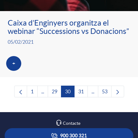
Caixa d’Enginyers organitza el
webinar “Successions vs Donacions”
05/02/2021
+
1
...
29
30
31
...
53
Pàgina
Pàgines intermèdies Utilitzeu TAB per navega
Pàgina
Pàgina
Pàgina
Pàgines intermèdies U
Pàgina
Contacte
900 300 321