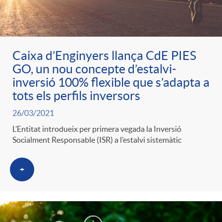
ó
t
l
r
p
e
i
a
Caixa d’Enginyers llança CdE PIES
GO, un nou concepte d’estalvi-
e
n
c
inversió 100% flexible que s’adapta a
S
tots els perfils inversors
r
i
a
26/03/2021
a
L’Entitat introdueix per primera vegada la Inversió
c
d
d
Socialment Responsable (ISR) a l’estalvi sistemàtic
l
a
o
o
+
a
t
A
r
d