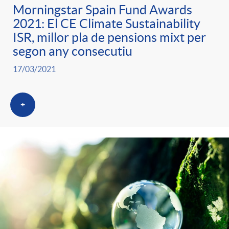
Morningstar Spain Fund Awards
2021: El CE Climate Sustainability
ISR, millor pla de pensions mixt per
segon any consecutiu
17/03/2021
+