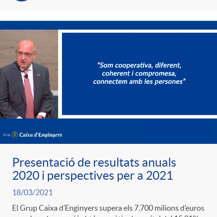
t
n
r
g
o
u
C
t
a
s
Presentació de resultats anuals
t
2020 i perspectives per a 2021
e
18/03/2021
El Grup Caixa d’Enginyers supera els 7.700 milions d’euros