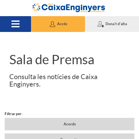
Salta al contingut principal
Accés
Dona't d'alta
S
Sala de Premsa
l
Consulta les notícies de Caixa
Enginyers.
i
d
Filtrar per:
N
Acords
e