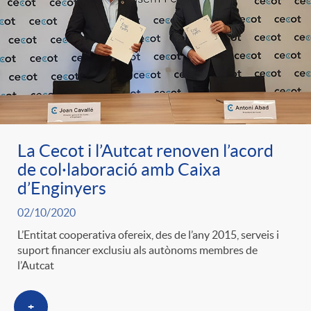
e
n
d
e
g
c
e
p
o
l
c
r
r
a
La Cecot i l’Autcat renoven l’acord
o
e
de col·laboració amb Caixa
d’Enginyers
i
F
n
n
02/10/2020
e
i
L’Entitat cooperativa ofereix, des de l’any 2015, serveis i
t
suport financer exclusiu als autònoms membres de
s
l’Autcat
s
l
i
a
+