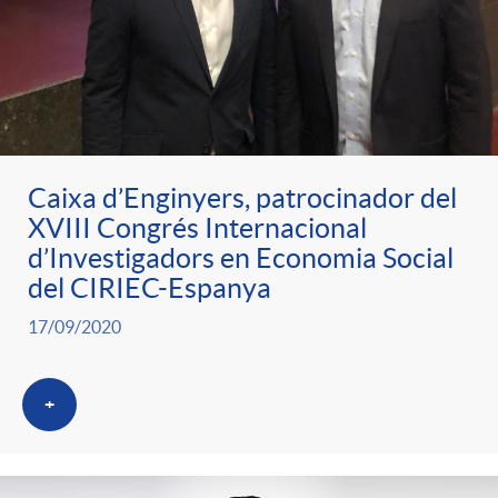
Caixa d’Enginyers, patrocinador del
XVIII Congrés Internacional
d’Investigadors en Economia Social
del CIRIEC-Espanya
17/09/2020
+