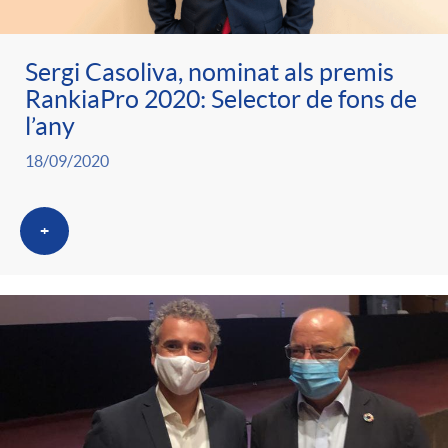
Sergi Casoliva, nominat als premis
RankiaPro 2020: Selector de fons de
l’any
18/09/2020
+