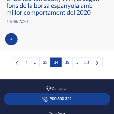
fons de la borsa espanyola amb
millor comportament del 2020
14/08/2020
+
1
...
33
34
35
...
53
Pàgina
Pàgines intermèdies Utilitzeu TAB per navega
Pàgina
Pàgina
Pàgina
Pàgines intermèdies U
Pàgina
Contacte
900 300 321
Troba'ns a