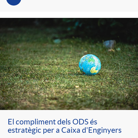
t
n
r
g
o
u
C
t
a
s
t
El compliment dels ODS és
e
estratègic per a Caixa d'Enginyers