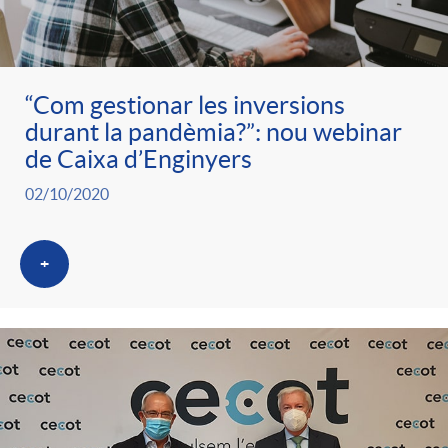
ó
t
l
r
p
e
i
“Com gestionar les inversions
a
durant la pandèmia?”: nou webinar
e
n
c
de Caixa d’Enginyers
S
02/10/2020
r
i
a
a
+
c
d
d
l
a
o
o
a
t
A
r
d