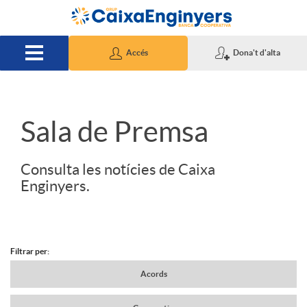
Salta al contingut principal
Accés
Dona't d'alta
S
Sala de Premsa
l
Consulta les notícies de Caixa
Enginyers.
i
d
Filtrar per:
N
Acords
e