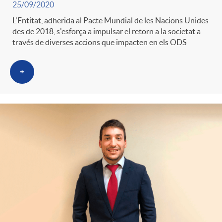
25/09/2020
g
L'Entitat, adherida al Pacte Mundial de les Nacions Unides
des de 2018, s'esforça a impulsar el retorn a la societat a
o
través de diverses accions que impacten en els ODS
r
+
i
a
s