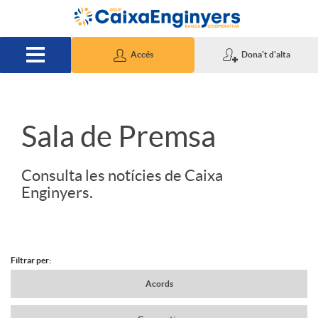
Salta al contingut principal
Accés
Dona't d'alta
S
Sala de Premsa
l
Consulta les notícies de Caixa
Enginyers.
i
d
Filtrar per:
N
Acords
e