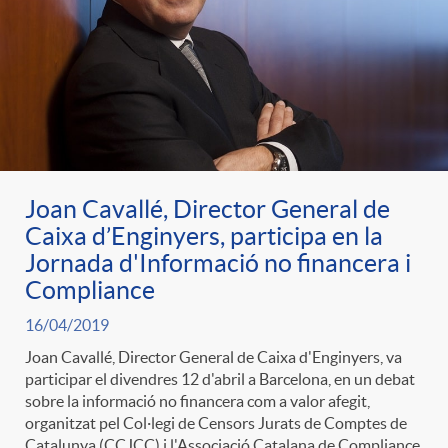
g
o
r
i
Joan Cavallé, Director General de
Caixa d’Enginyers, participa en la
Jornada d'Informació no financera i
a
Compliance
16/04/2019
s
Joan Cavallé, Director General de Caixa d'Enginyers, va
participar el divendres 12 d'abril a Barcelona, en un debat
sobre la informació no financera com a valor afegit,
organitzat pel Col·legi de Censors Jurats de Comptes de
Catalunya (CCJCC) i l'Associació Catalana de Compliance