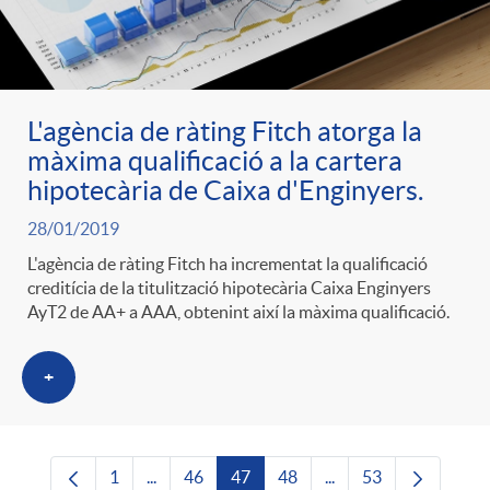
L'agència de ràting Fitch atorga la
màxima qualificació a la cartera
hipotecària de Caixa d'Enginyers.
28/01/2019
L'agència de ràting Fitch ha incrementat la qualificació
creditícia de la titulització hipotecària Caixa Enginyers
AyT2 de AA+ a AAA, obtenint així la màxima qualificació.
+
1
...
46
47
48
...
53
Pàgina
Pàgines intermèdies Utilitzeu TAB per navega
Pàgina
Pàgina
Pàgina
Pàgines intermèdies U
Pàgina