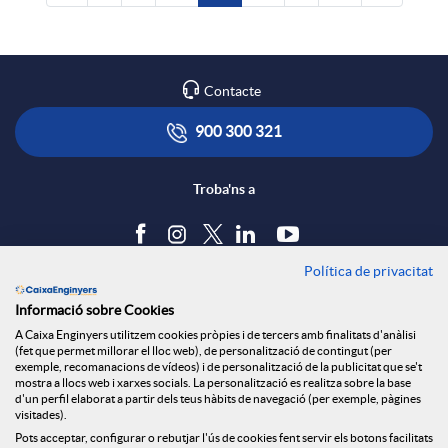
Contacte
900 300 321
Troba'ns a
Política de privacitat
Blog
Informació sobre Cookies
Tauler d'anuncis
A Caixa Enginyers utilitzem cookies pròpies i de tercers amb finalitats d'anàlisi
Política de cookies
(fet que permet millorar el lloc web), de personalització de contingut (per
Avís legal
exemple, recomanacions de vídeos) i de personalització de la publicitat que se't
mostra a llocs web i xarxes socials. La personalització es realitza sobre la base
Seguretat Online
d'un perfil elaborat a partir dels teus hàbits de navegació (per exemple, pàgines
Privacitat
visitades).
Pots acceptar, configurar o rebutjar l'ús de cookies fent servir els botons facilitats
Canal denúncies