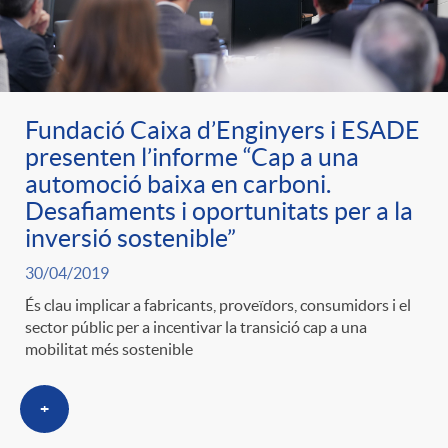
ó
t
l
r
p
e
i
a
Fundació Caixa d’Enginyers i ESADE
e
n
c
presenten l’informe “Cap a una
S
automoció baixa en carboni.
r
i
Desafiaments i oportunitats per a la
a
inversió sostenible”
a
c
d
30/04/2019
d
l
És clau implicar a fabricants, proveïdors, consumidors i el
sector públic per a incentivar la transició cap a una
a
o
o
mobilitat més sostenible
a
t
A
r
+
d