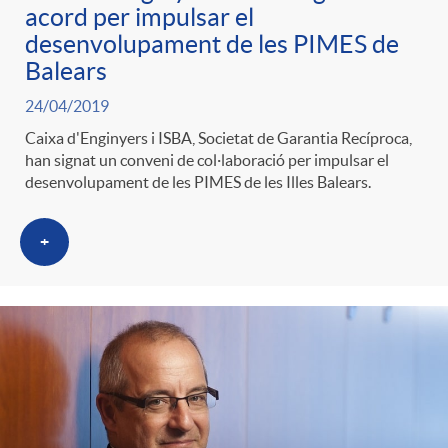
t
acord per impulsar el
n
desenvolupament de les PIMES de
Balears
r
g
24/04/2019
Caixa d'Enginyers i ISBA, Societat de Garantia Recíproca,
o
u
han signat un conveni de col·laboració per impulsar el
desenvolupament de les PIMES de les Illes Balears.
C
t
+
a
s
t
e