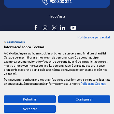
900 300 321
Troba'ns a
Política de privacitat
Blog
Informació sobre Cookies
Tauler d'anuncis
A Caixa Enginyers utilitzem cookies pròpies i de tercers amb finalitats d'anàlisi
Política de cookies
(fet que permet millorar el lloc web), de personalització de contingut (per
Avís legal
exemple, recomanacions de vídeos) i de personalització de la publicitat que se't
mostra a llocs web i xarxes socials. La personalització es realitza sobre la base
Seguretat Online
d'un perfil elaborat a partir dels teus hàbits de navegació (per exemple, pàgines
Privacitat
visitades).
Pots acceptar, configurar o rebutjar l'ús de cookies fent servir els botons facilitats
Canal denúncies
en aquest avís. Si necessites més informació visita la nostra
Política de Cookies
.
Descarrega-la ara
Rebutjar
Configurar
Banca MOBILE
Acceptar
© Grup Caixa Enginyers 2026