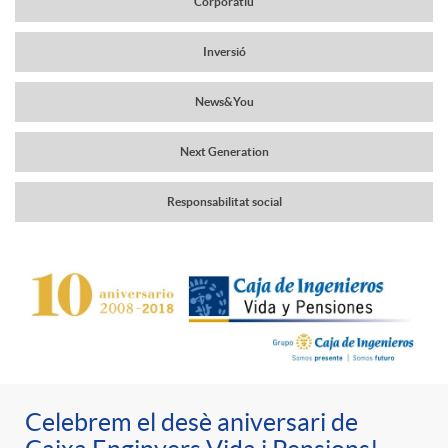
Corporatiu
a
r
Inversió
v
News&You
c
e
Next Generation
a
g
Responsabilitat social
b
a
C
P
e
c
o
u
c
i
n
b
Celebrem el desè aniversari de
e