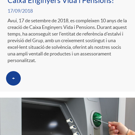
Caixa Enginyers Vida i Pensions!
ó
t
l
17/09/2018
r
Avui, 17 de setembre de 2018, es compleixen 10 anys de la
p
e
i
creació de Caixa Enginyers Vida i Pensions. Durant aquest
a
temps, ha aconseguit ser l'entitat de referència d'estalvi i
previsió del Grup, amb un creixement sostingut i una
e
n
c
excel·lent situació de solvència, oferint als nostres socis
S
una ampli ventall de productes i un assessorament
personalitzat.
r
i
a
a
+
c
d
d
l
a
o
o
a
t
A
r
d