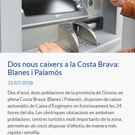
e
n
d
e
g
c
e
p
o
l
c
r
r
a
Dos nous caixers a la Costa Brava:
o
e
Blanes i Palamós
i
F
31/07/2018
n
n
Des d'avui, dues poblacions de la província de Girona, en
plena Costa Brava: Blanes i Palamós, disposen de caixer
e
i
t
automàtic de Caixa d'Enginyers en funcionament les 24
s
hores del dia. Les cèntriques ubicacions en ambdues
s
poblacions, centres turístics molt importants de la zona,
l
i
permetran als socis disposar d'efectiu de manera més
a
ràpida i senzilla.