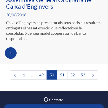
Assemblea General Ordinària de
Caixa d'Enginyers
20/06/2018
Caixa d'Enginyers ha presentat als seus socis els resultats
obtinguts el passat exercici que reflecteixen la
consolidació del seu model cooperatiu i de banca
responsable.
+
1
...
49
50
51
52
53
Pàgina
Pàgines intermèdies Utilitzeu TAB per navegar
Pàgina
Pàgina
Pàgina
Pàgina
Pàgina
Contacte