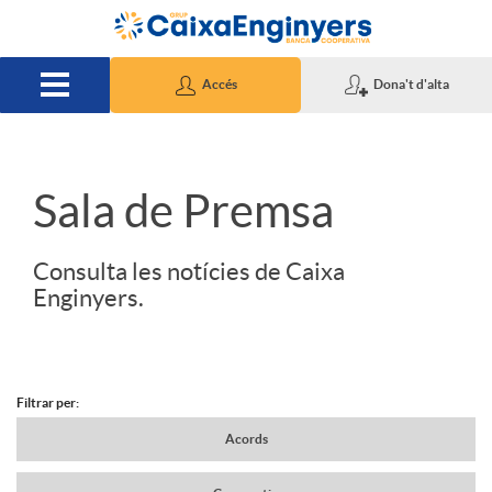
Salta al contingut principal
Accés
Dona't d'alta
S
Sala de Premsa
l
Consulta les notícies de Caixa
Enginyers.
i
d
Filtrar per:
N
Acords
e