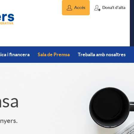
Accés
Dona't d'alta
ca i financera
Sala de Premsa
Treballa amb nosaltres
msa
inyers.