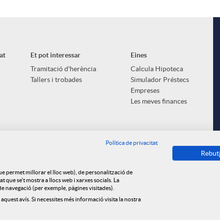
at
Et pot interessar
Eines
Tramitació d'herència
Calcula Hipoteca
Tallers i trobades
Simulador Préstecs
Empreses
Les meves finances
Política de privacitat
Rebut
que permet millorar el lloc web), de personalització de
 que se't mostra a llocs web i xarxes socials. La
s de navegació (per exemple, pàgines visitades).
 aquest avís. Si necessites més informació visita la nostra
ica de cookies
Privacitat
Avís legal
Tauler d'anuncis