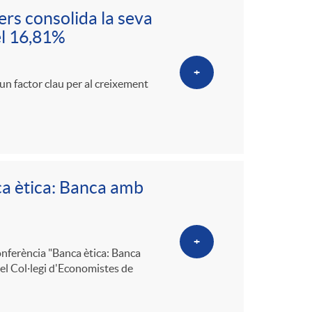
o
ers consolida la seva
el 16,81%
m
+
a
 un factor clau per al creixement
ca ètica: Banca amb
+
conferència "Banca ètica: Banca
 el Col·legi d'Economistes de