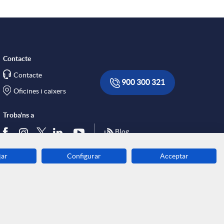
Contacte
Contacte
900 300 321
Oficines i caixers
Troba'ns a
Blog
jar
Configurar
Acceptar
Descarrega-la ara
Banca MOBILE
© Grup Caixa Enginyers 2026