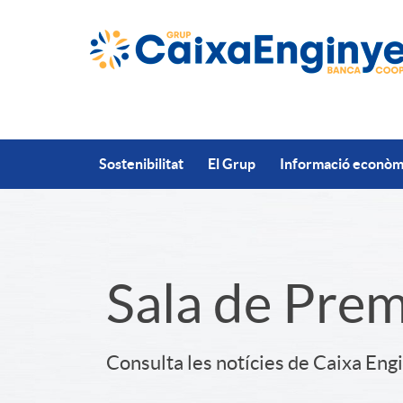
Salta al contingut principal
Sostenibilitat
El Grup
Informació econòmi
S
Sala de Pre
l
Consulta les notícies de Caixa Eng
i