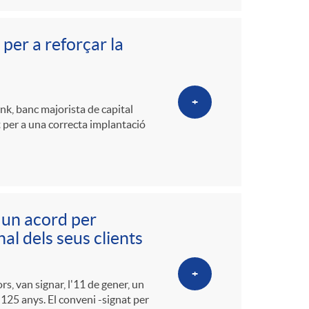
er a reforçar la
+
k, banc majorista de capital
at per a una correcta implantació
 un acord per
l dels seus clients
+
s, van signar, l'11 de gener, un
125 anys. El conveni -signat per