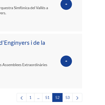
+
rquestra Simfònica del Vallès a
ers.
'Enginyers i de la
+
 les Assemblees Extraordinàries
1
...
51
52
53
Pàgina
Pàgines intermèdies Utilitzeu TAB per nav
Pàgina
Pàgina
Pàgina