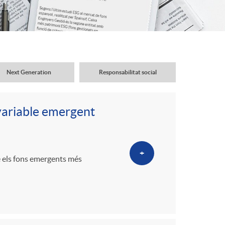
o
r
d
Next Generation
Responsabilitat social
'
variable emergent
i
+
d
e els fons emergents més
i