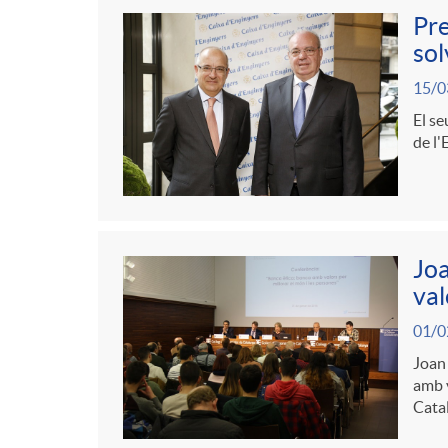
g
t
l
Pre
c
sol
a
e
i
15/0
e
c
El se
n
c
de l'
r
i
i
a
a
ó
d
d
Joa
S
val
p
o
o
01/0
a
Joan 
e
A
amb v
r
Cata
l