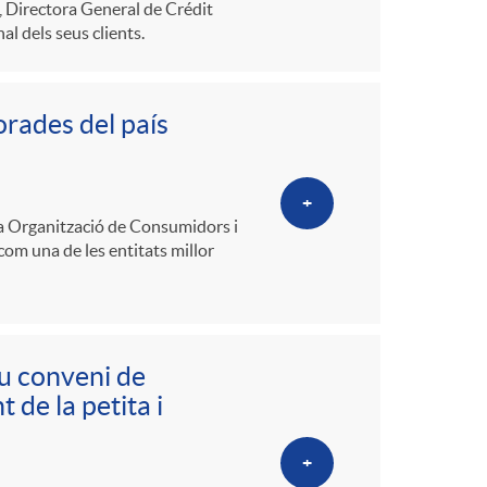
n, Directora General de Crédit
l dels seus clients.
orades del país
+
a Organització de Consumidors i
com una de les entitats millor
u conveni de
 de la petita i
+