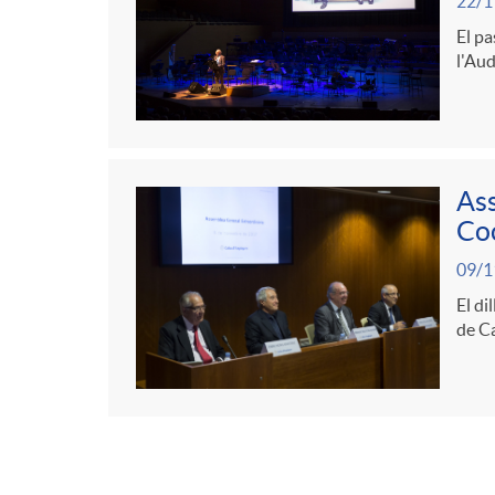
22/1
El pa
l'Aud
Ass
Co
09/1
El di
de Ca