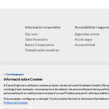
Informació corporativa
Accessibilitat i seguret
Qui som
Seguretat online
Salut financera
Accés segur
Banca Cooperativa
Accessibilitat
Treballa amb nosaltres
Informació sobre Cookies
A Caixa Enginyers utilitzem cookies pròpies i de tercers amb finalitats d'anàlisi (fet 
contingut (per exemple, recomanacions de vídeos) i de personalització de la publicitat
personalització es realitza sobre la base d'un perfil elaborat a partir dels teus hàbit
Pots acceptar, configurar o rebutjar l'ús de cookies fent servir els botons facilitats en
Mapa web
ISO
Api Market
Polít
Política de Cookies
.