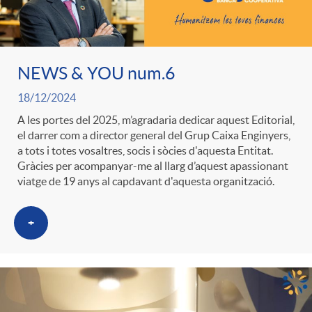
ó
t
l
r
p
e
i
NEWS & YOU num.6
a
e
n
18/12/2024
c
S
A les portes del 2025, m’agradaria dedicar aquest Editorial,
el darrer com a director general del Grup Caixa Enginyers,
r
i
a
a tots i totes vosaltres, socis i sòcies d'aquesta Entitat.
a
Gràcies per acompanyar-me al llarg d’aquest apassionant
viatge de 19 anys al capdavant d'aquesta organització.
c
d
d
l
+
a
o
o
a
t
A
r
d