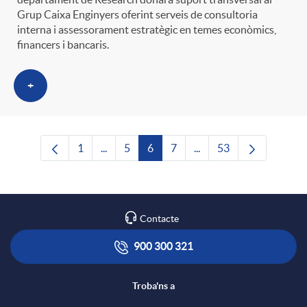
Grup Caixa Enginyers oferint serveis de consultoria
interna i assessorament estratègic en temes econòmics,
financers i bancaris.
+
1
...
5
6
7
...
53
Pàgina
Pàgines intermèdies Utilitzeu TAB per nave
Pàgina
Pàgina
Pàgina
Pàgines intermèdies Uti
Pàgina
Contacte
900 300 321
Troba'ns a