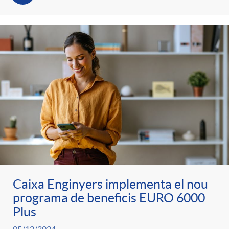
t
n
r
g
o
u
C
t
a
s
t
Caixa Enginyers implementa el nou
programa de beneficis EURO 6000
e
Plus