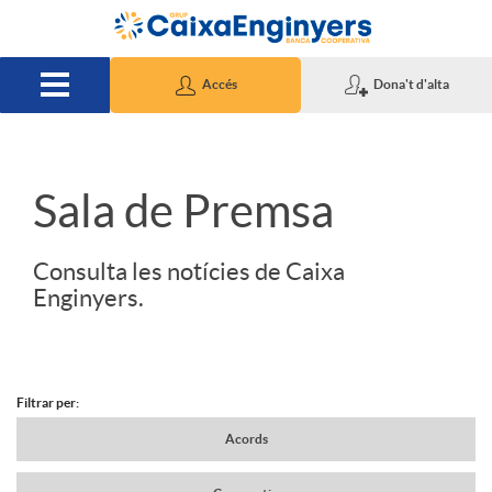
Salta al contingut principal
Accés
Dona't d'alta
S
Sala de Premsa
l
Consulta les notícies de Caixa
Enginyers.
i
d
Filtrar per:
N
Acords
e