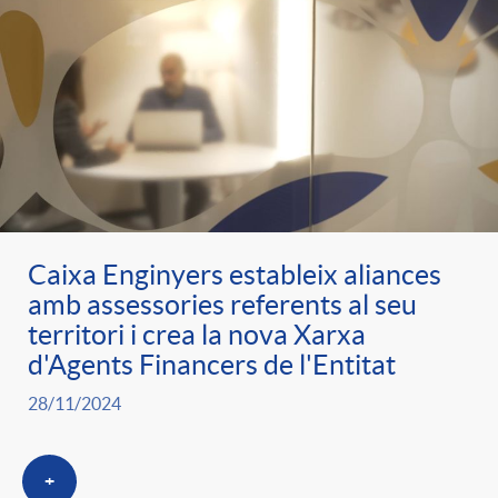
e
n
d
e
g
c
e
p
o
l
c
r
r
a
o
e
Caixa Enginyers estableix aliances
i
F
amb assessories referents al seu
n
territori i crea la nova Xarxa
n
d'Agents Financers de l'Entitat
e
i
t
s
28/11/2024
s
l
i
a
+