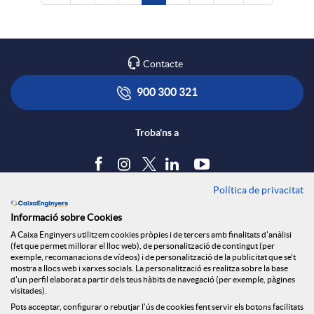
Contacte
900 300 321
Troba'ns a
Política de privacitat
Blog
Informació sobre Cookies
Tauler d'anuncis
A Caixa Enginyers utilitzem cookies pròpies i de tercers amb finalitats d'anàlisi
Política de cookies
(fet que permet millorar el lloc web), de personalització de contingut (per
Avís legal
exemple, recomanacions de vídeos) i de personalització de la publicitat que se't
mostra a llocs web i xarxes socials. La personalització es realitza sobre la base
Seguretat Online
d'un perfil elaborat a partir dels teus hàbits de navegació (per exemple, pàgines
Privacitat
visitades).
Pots acceptar, configurar o rebutjar l'ús de cookies fent servir els botons facilitats
Canal denúncies