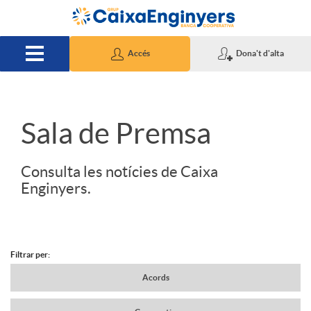
Salta al contingut principal
Accés
Dona't d'alta
S
Sala de Premsa
l
Consulta les notícies de Caixa
Enginyers.
i
d
Filtrar per:
N
Acords
e