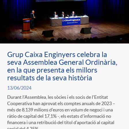
Grup Caixa Enginyers celebra la
seva Assemblea General Ordinària,
en la que presenta els millors
resultats de la seva història
13/06/2024
Durant l'Assemblea, les sòcies i els socis de l'Entitat
Cooperativa han aprovat els comptes anuals de 2023 –
més de 8.139 milions d'euros en volum de negoci i una
ràtio de capital del 17,1% -, els estats d'informació no
financera i una retribució del títol d'aportació al capital
social del 4,25%