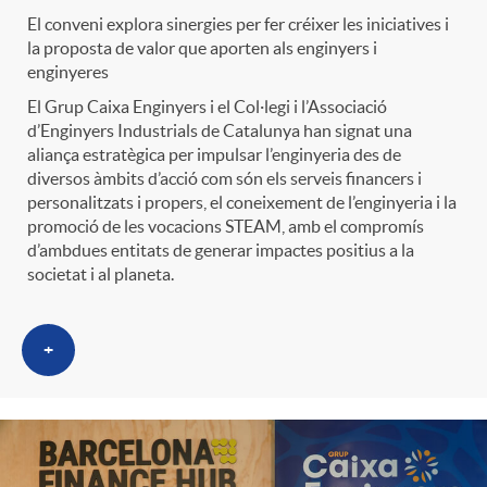
t
El conveni explora sinergies per fer créixer les iniciatives i
n
la proposta de valor que aporten als enginyers i
enginyeres
r
g
El Grup Caixa Enginyers i el Col·legi i l’Associació
d’Enginyers Industrials de Catalunya han signat una
o
aliança estratègica per impulsar l’enginyeria des de
u
diversos àmbits d’acció com són els serveis financers i
personalitzats i propers, el coneixement de l’enginyeria i la
C
promoció de les vocacions STEAM, amb el compromís
t
d’ambdues entitats de generar impactes positius a la
societat i al planeta.
a
s
+
t
e