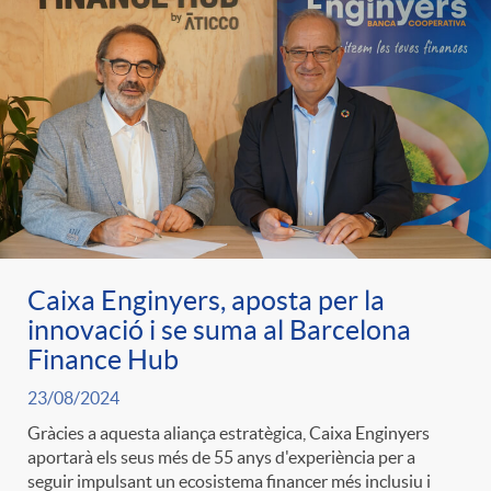
g
o
r
i
a
Caixa Enginyers, aposta per la
innovació i se suma al Barcelona
Finance Hub
s
23/08/2024
Gràcies a aquesta aliança estratègica, Caixa Enginyers
aportarà els seus més de 55 anys d'experiència per a
seguir impulsant un ecosistema financer més inclusiu i