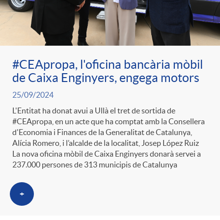
ó
t
l
r
p
e
i
a
#CEApropa, l'oficina bancària mòbil
e
n
c
de Caixa Enginyers, engega motors
S
25/09/2024
r
i
a
L'Entitat ha donat avui a Ullà el tret de sortida de
a
#CEApropa, en un acte que ha comptat amb la Consellera
c
d
d'Economia i Finances de la Generalitat de Catalunya,
d
Alícia Romero, i l’alcalde de la localitat, Josep López Ruiz
l
La nova oficina mòbil de Caixa Enginyers donarà servei a
a
o
237.000 persones de 313 municipis de Catalunya
o
a
t
+
A
r
d