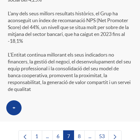
L'any dels seus millors resultats històrics, el Grup ha
aconseguit un índex de recomanació NPS (Net Promoter
Score) del 44%, un nivell que se situa molt per sobre de la
mitjana del sector bancari, que ha caigut en 2023 fins al
-18,1%
L'Entitat continua millorant els seus indicadors no
financers, la gestió del negoci, el desenvolupament del seu
equip professional i la consolidació del seu model de
banca cooperativa, promovent la proximitat, la
responsabilitat, la generació de valor compartit i un servei
de qualitat
+
1
...
6
7
8
...
53
Pàgina
Pàgines intermèdies Utilitzeu TAB per nave
Pàgina
Pàgina
Pàgina
Pàgines intermèdies Uti
Pàgina