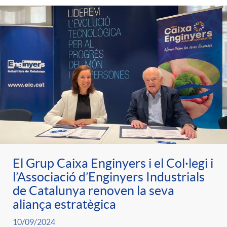
e
n
d
e
g
c
e
p
o
l
c
r
r
a
o
e
i
F
n
n
El Grup Caixa Enginyers i el Col·legi i
e
i
t
l’Associació d’Enginyers Industrials
s
de Catalunya renoven la seva
s
l
aliança estratègica
i
a
10/09/2024