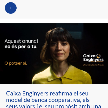
+
Caixa Enginyers reafirma el seu
model de banca cooperativa, els
seus valors i el seu propòsit amb una