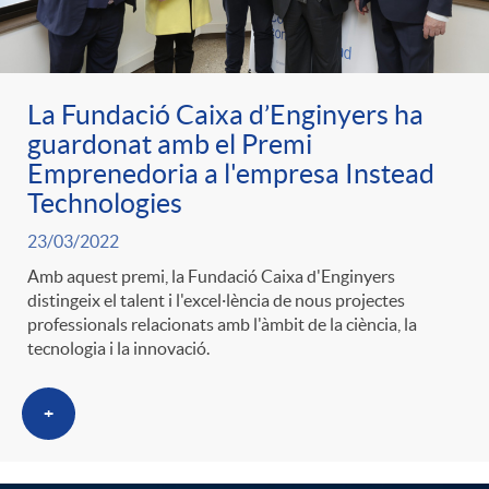
ó
t
l
r
p
e
i
La Fundació Caixa d’Enginyers ha
a
guardonat amb el Premi
e
n
c
Emprenedoria a l'empresa Instead
S
Technologies
r
i
a
23/03/2022
a
Amb aquest premi, la Fundació Caixa d'Enginyers
c
d
distingeix el talent i l'excel·lència de nous projectes
d
professionals relacionats amb l'àmbit de la ciència, la
l
tecnologia i la innovació.
a
o
o
a
+
t
A
r
d