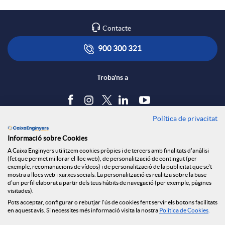
Contacte
900 300 321
Troba'ns a
Política de privacitat
Blog
Informació sobre Cookies
Tauler d'anuncis
A Caixa Enginyers utilitzem cookies pròpies i de tercers amb finalitats d'anàlisi
Política de cookies
(fet que permet millorar el lloc web), de personalització de contingut (per
Avís legal
exemple, recomanacions de vídeos) i de personalització de la publicitat que se't
mostra a llocs web i xarxes socials. La personalització es realitza sobre la base
Seguretat Online
d'un perfil elaborat a partir dels teus hàbits de navegació (per exemple, pàgines
Privacitat
visitades).
Pots acceptar, configurar o rebutjar l'ús de cookies fent servir els botons facilitats
Canal denúncies
en aquest avís. Si necessites més informació visita la nostra
Política de Cookies
.