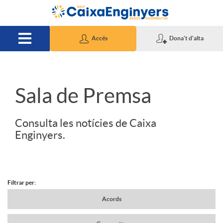
Salta al contingut principal
Accés
Dona't d'alta
S
Sala de Premsa
l
Consulta les notícies de Caixa
Enginyers.
i
d
Filtrar per:
N
Acords
e