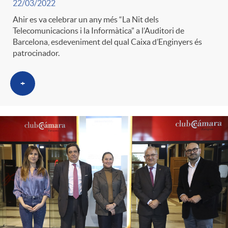
22/03/2022
g
Ahir es va celebrar un any més “La Nit dels
Telecomunicacions i la Informàtica” a l’Auditori de
o
Barcelona, esdeveniment del qual Caixa d’Enginyers és
patrocinador.
r
+
i
a
s