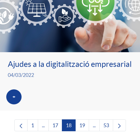
Ajudes a la digitalització empresarial
04/03/2022
+
1
...
17
18
19
...
53
Pàgina
Pàgines intermèdies Utilitzeu TAB per navega
Pàgina
Pàgina
Pàgina
Pàgines intermèdies U
Pàgina