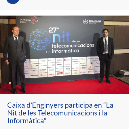
t
n
r
g
o
u
C
t
a
s
t
Caixa d’Enginyers participa en “La
Nit de les Telecomunicacions i la
e
Informàtica”