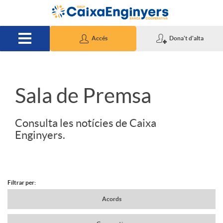
Salta al contingut principal
Accés
Dona't d'alta
S
Sala de Premsa
l
Consulta les notícies de Caixa
Enginyers.
i
d
Filtrar per:
N
Acords
e