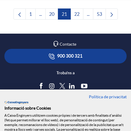
1
...
20
21
22
...
53
Pàgina
Pàgines intermèdies Utilitzeu TAB per navega
Pàgina
Pàgina
Pàgina
Pàgines intermèdies U
Pàgina
Contacte
900 300 321
Troba'ns a
Política de privacitat
Blog
Informació sobre Cookies
Tauler d'anuncis
A Caixa Enginyers utilitzem cookies pròpies i de tercers amb finalitats d'anàlisi
Política de cookies
(fet que permet millorar el lloc web), de personalització de contingut (per
Avís legal
exemple, recomanacions de vídeos) i de personalització de la publicitat que se't
mostra a llocs web i xarxes socials. La personalització es realitza sobre la base