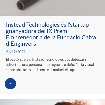
ó
t
l
r
p
e
i
Instead Technologies és l’startup
a
guanyadora del IX Premi
e
n
c
Emprenedoria de la Fundació Caixa
S
d'Enginyers
r
i
a
21/12/2021
a
El bastó Egara d’Instead Tecnologies pot detectar i
c
d
advertir a una persona amb ceguesa o deficiència visual
d
sobre obstacles aeris entre el maluc i el cap.
l
a
o
o
+
a
t
A
r
d