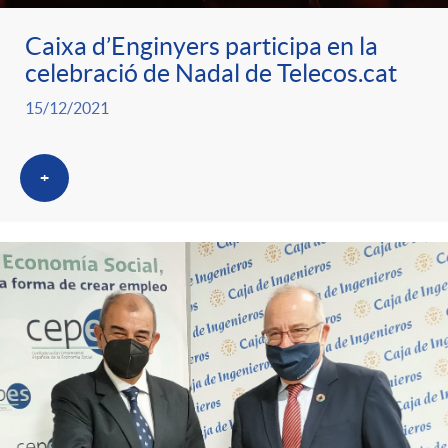
g
Caixa d’Enginyers participa en la
celebració de Nadal de Telecos.cat
o
15/12/2021
r
+
i
a
s