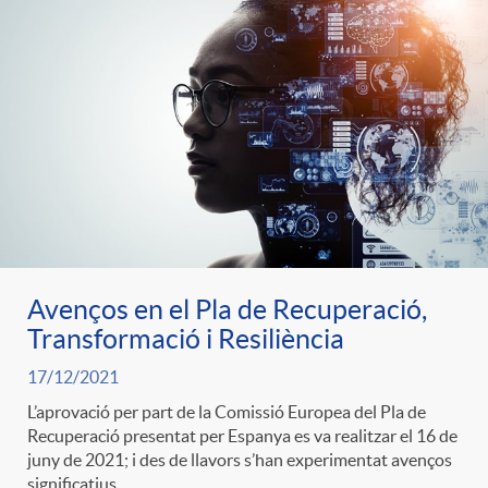
e
n
d
e
g
c
e
p
o
l
c
r
r
a
o
e
i
F
n
Avenços en el Pla de Recuperació,
n
Transformació i Resiliència
e
i
t
17/12/2021
s
L’aprovació per part de la Comissió Europea del Pla de
s
l
Recuperació presentat per Espanya es va realitzar el 16 de
i
juny de 2021; i des de llavors s’han experimentat avenços
a
significatius.