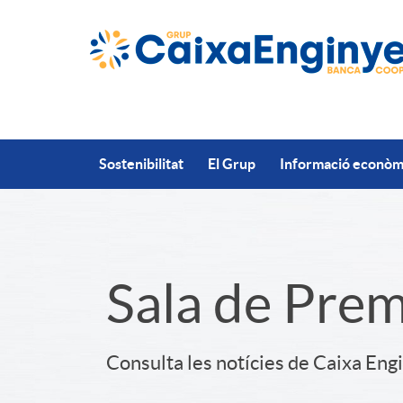
Salta al contingut principal
Sostenibilitat
El Grup
Informació econòmi
S
Sala de Pre
l
Consulta les notícies de Caixa Eng
i