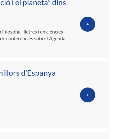
ió i el planeta” dins
+
Filosofia i lletres i en ciències
 de conferències sobre l’Agenda
millors d’Espanya
+