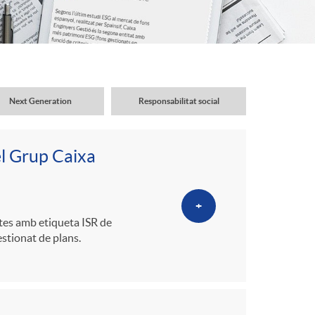
o
r
d
Next Generation
Responsabilitat social
'
el Grup Caixa
i
+
d
ctes amb etiqueta ISR de
estionat de plans.
i