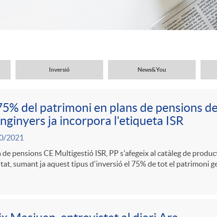
Inversió
News&You
75% del patrimoni en plans de pensions d
nginyers ja incorpora l'etiqueta ISR
0/2021
a de pensions CE Multigestió ISR, PP s'afegeix al catàleg de produ
itat, sumant ja aquest tipus d'inversió el 75% de tot el patrimoni g