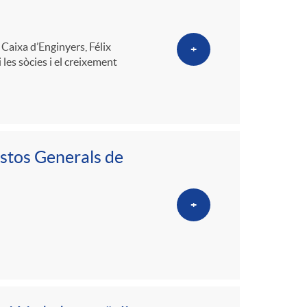
o
m
 Caixa d’Enginyers, Félix
+
 les sòcies i el creixement
a
stos Generals de
+