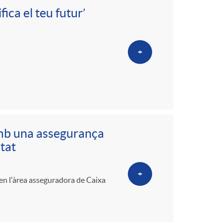
ica el teu futur’
+
amb una assegurança
itat
+
 en l'àrea asseguradora de Caixa