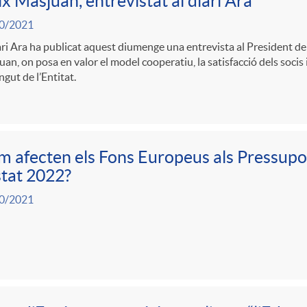
ix Masjuan, entrevistat al diari Ara
0/2021
ari Ara ha publicat aquest diumenge una entrevista al President de
an, on posa en valor el model cooperatiu, la satisfacció dels socis i
ngut de l’Entitat.
 afecten els Fons Europeus als Pressupo
stat 2022?
0/2021