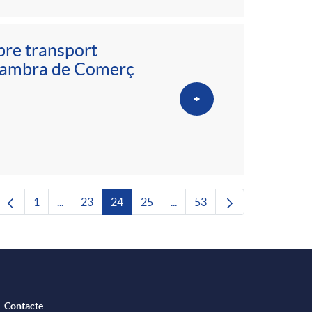
bre transport
a Cambra de Comerç
+
1
...
23
24
25
...
53
Pàgina
Pàgines intermèdies Utilitzeu TAB per navegar.
Pàgina
Pàgina
Pàgina
Pàgines intermèdies Utilitze
Pàgina
Contacte