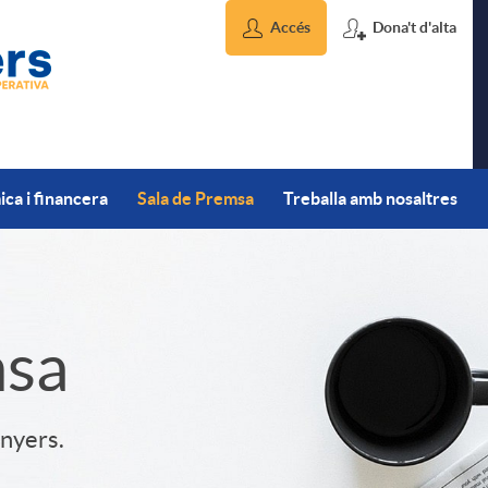
Accés
Dona't d'alta
ca i financera
Sala de Premsa
Treballa amb nosaltres
msa
inyers.