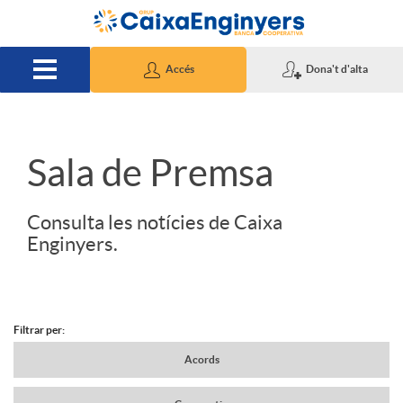
Salta al contingut principal
Accés
Dona't d'alta
S
Sala de Premsa
l
Consulta les notícies de Caixa
Enginyers.
i
d
Filtrar per:
N
Acords
e