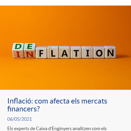
t
n
r
g
o
u
C
t
a
s
t
Inflació: com afecta els mercats
financers?
e
06/05/2021
Els experts de Caixa d’Enginyers analitzen com els