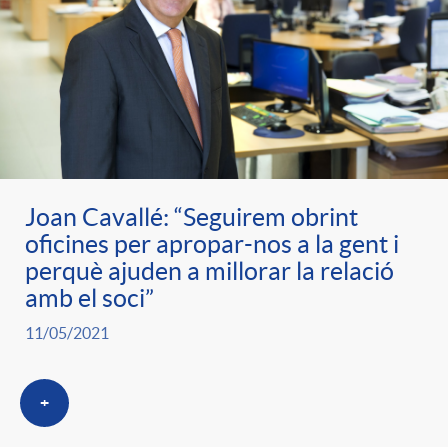
e
n
d
e
g
c
e
p
o
l
c
r
r
a
Joan Cavallé: “Seguirem obrint
o
e
oficines per apropar-nos a la gent i
perquè ajuden a millorar la relació
i
F
n
amb el soci”
n
e
i
11/05/2021
t
s
s
l
+
i
a