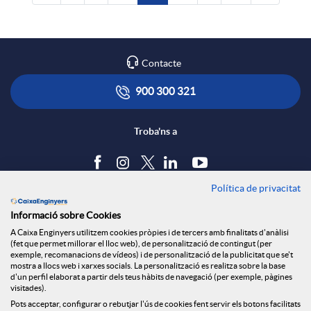
Contacte
900 300 321
Troba'ns a
Política de privacitat
Blog
Informació sobre Cookies
Tauler d'anuncis
A Caixa Enginyers utilitzem cookies pròpies i de tercers amb finalitats d'anàlisi
Política de cookies
(fet que permet millorar el lloc web), de personalització de contingut (per
Avís legal
exemple, recomanacions de vídeos) i de personalització de la publicitat que se't
mostra a llocs web i xarxes socials. La personalització es realitza sobre la base
Seguretat Online
d'un perfil elaborat a partir dels teus hàbits de navegació (per exemple, pàgines
Privacitat
visitades).
Pots acceptar, configurar o rebutjar l'ús de cookies fent servir els botons facilitats
Canal denúncies