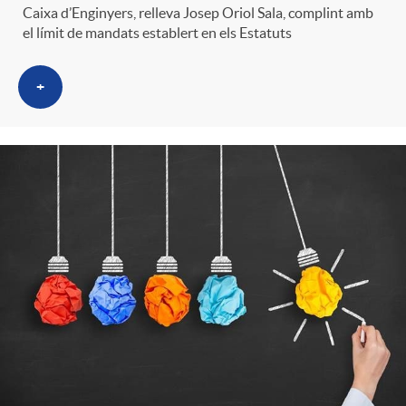
Caixa d’Enginyers, relleva Josep Oriol Sala, complint amb
el límit de mandats establert en els Estatuts
+