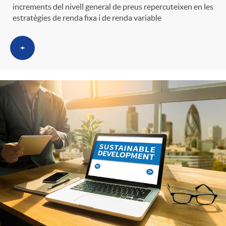
g
increments del nivell general de preus repercuteixen en les
estratègies de renda fixa i de renda variable
o
+
r
i
a
s