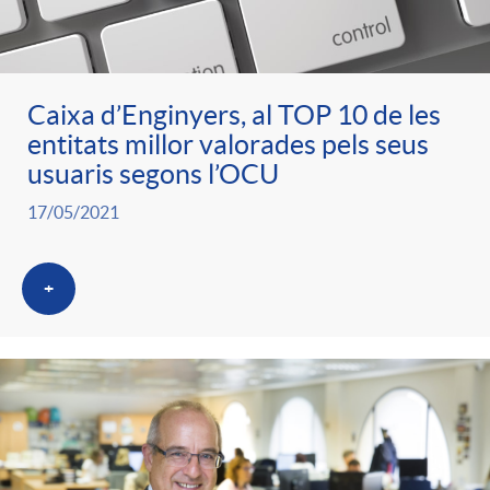
ó
t
l
r
p
e
i
Caixa d’Enginyers, al TOP 10 de les
a
entitats millor valorades pels seus
e
n
c
usuaris segons l’OCU
S
17/05/2021
r
i
a
a
+
c
d
d
l
a
o
o
a
t
A
r
d