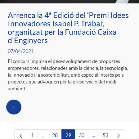
Arrenca la 4ª Edició del ‘Premi Idees
Innovadores Isabel P. Trabal’,
organitzat per la Fundació Caixa
d'Enginyers
07/04/2021
El concurs impulsa el desenvolupament de propostes
emprenedores, relacionades amb la ciència, la tecnologia,
la innovació i la sostenibilitat, amb especial interès pels
projectes que advoquen per la preservació del medi
ambient
+
1
...
28
29
30
...
53
Pàgina
Pàgines intermèdies Utilitzeu TAB per navega
Pàgina
Pàgina
Pàgina
Pàgines intermèdies U
Pàgina