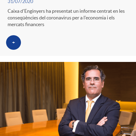
31/07/2020
g
Caixa d'Enginyers ha presentat un informe centrat en les
conseqüències del coronavirus per a l'economia i els
o
mercats financers
+
r
i
a
s