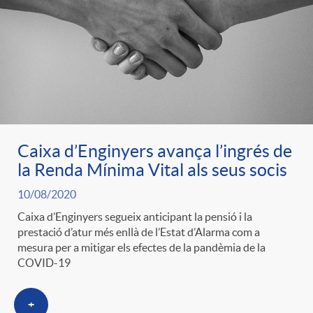
e
n
d
e
g
c
e
p
o
l
c
r
r
a
Caixa d’Enginyers avança l’ingrés de
o
e
la Renda Mínima Vital als seus socis
i
F
10/08/2020
n
n
Caixa d’Enginyers segueix anticipant la pensió i la
e
prestació d’atur més enllà de l’Estat d’Alarma com a
i
t
mesura per a mitigar els efectes de la pandèmia de la
s
COVID-19
s
l
i
a
+