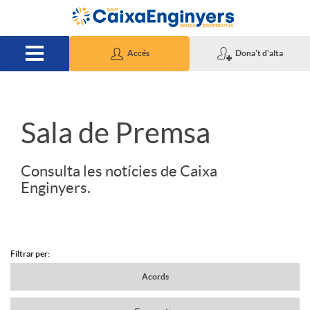
Salta al contingut principal
Accés
Dona't d'alta
S
Sala de Premsa
l
Consulta les notícies de Caixa
Enginyers.
i
d
Filtrar per:
N
Acords
e