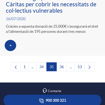
Càritas per cobrir les necessitats de
col·lectius vulnerables
16/07/2020
Gràcies a aquesta donació de 25.000€ s'assegurarà el dret
a l'alimentació de 195 persones durant tres mesos
+
1
...
34
35
36
...
53
Pàgina
Pàgines intermèdies Utilitzeu TAB per navega
Pàgina
Pàgina
Pàgina
Pàgines intermèdies U
Pàgina
Contacte
900 300 321