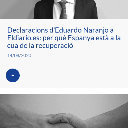
ó
t
l
r
p
e
i
Declaracions d’Eduardo Naranjo a
a
Eldiario.es: per què Espanya està a la
e
n
c
cua de la recuperació
S
14/08/2020
r
i
a
a
+
c
d
d
l
a
o
o
a
t
A
r
d