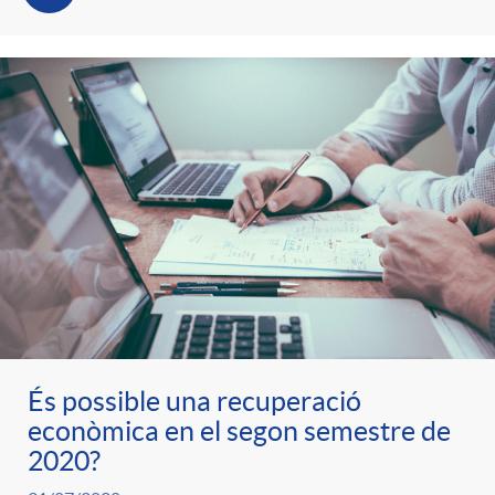
t
n
r
g
o
u
C
t
a
s
t
És possible una recuperació
econòmica en el segon semestre de
e
2020?