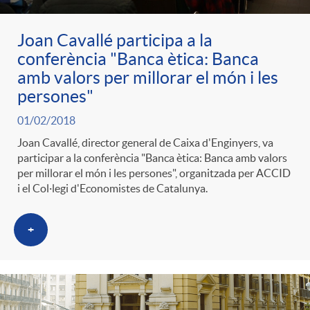
g
Joan Cavallé participa a la
o
conferència "Banca ètica: Banca
amb valors per millorar el món i les
persones"
r
01/02/2018
i
Joan Cavallé, director general de Caixa d'Enginyers, va
participar a la conferència "Banca ètica: Banca amb valors
per millorar el món i les persones", organitzada per ACCID
a
i el Col·legi d'Economistes de Catalunya.
+
s