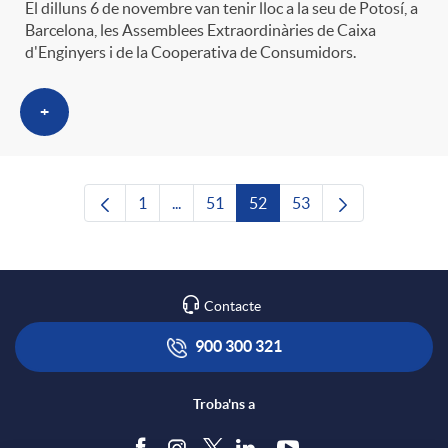
El dilluns 6 de novembre van tenir lloc a la seu de Potosí, a
Barcelona, les Assemblees Extraordinàries de Caixa
d'Enginyers i de la Cooperativa de Consumidors.
+
1
...
51
52
53
Pàgina
Pàgines intermèdies Utilitzeu TAB per n
Pàgina
Pàgina
Pàgina
Contacte
900 300 321
Troba'ns a