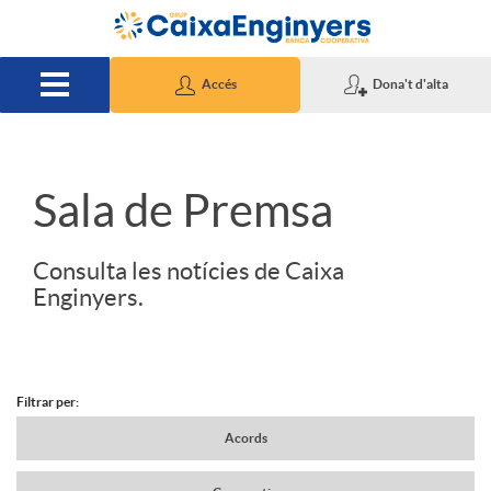
Salta al contingut principal
Accés
Dona't d'alta
S
Sala de Premsa
l
Consulta les notícies de Caixa
Enginyers.
i
d
Filtrar per:
N
Acords
e