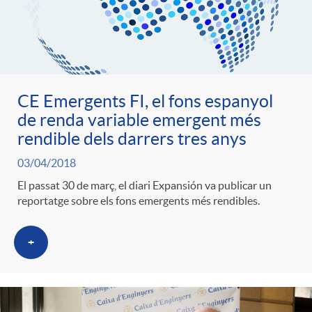
ó
t
l
r
p
e
i
a
e
n
CE Emergents FI, el fons espanyol
c
de renda variable emergent més
S
rendible dels darrers tres anys
r
i
a
a
03/04/2018
c
El passat 30 de març, el diari Expansión va publicar un
d
d
reportatge sobre els fons emergents més rendibles.
l
a
o
o
+
a
t
A
r
d