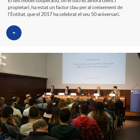
El seu model cooperatiu, on el soci és alhora client i
t
n
propietari, ha estat un factor clau per al creixement de
l'Entitat, que el 2017 ha celebrat el seu 50 aniversari.
r
g
+
o
u
C
t
a
s
t
e