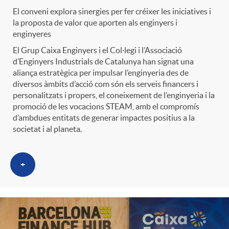
t
El conveni explora sinergies per fer créixer les iniciatives i
n
la proposta de valor que aporten als enginyers i
enginyeres
r
g
El Grup Caixa Enginyers i el Col·legi i l’Associació
d’Enginyers Industrials de Catalunya han signat una
o
aliança estratègica per impulsar l’enginyeria des de
u
diversos àmbits d’acció com són els serveis financers i
personalitzats i propers, el coneixement de l’enginyeria i la
C
promoció de les vocacions STEAM, amb el compromís
t
d’ambdues entitats de generar impactes positius a la
societat i al planeta.
a
s
+
t
e