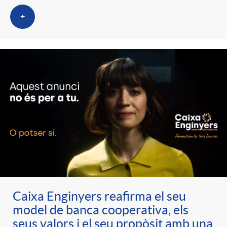
+
Caixa Enginyers reafirma el seu
model de banca cooperativa, els
seus valors i el seu propòsit amb una