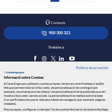
Contacte
900 300 321
Troba'ns a
Política de privacitat
Blog
Informació sobre Cookies
Tauler d'anuncis
A Caixa Enginyers utilitzem cookies pròpies i de tercers amb finalitats d'anàlisi
Política de cookies
(fet que permet millorar el lloc web), de personalització de contingut (per
Avís legal
exemple, recomanacions de vídeos) i de personalització de la publicitat que se't
mostra a llocs web i xarxes socials. La personalització es realitza sobre la base
Seguretat Online
d'un perfil elaborat a partir dels teus hàbits de navegació (per exemple, pàgines
Privacitat
visitades).
Pots acceptar, configurar o rebutjar l'ús de cookies fent servir els botons facilitats
Canal denúncies