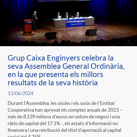
Grup Caixa Enginyers celebra la
seva Assemblea General Ordinària,
en la que presenta els millors
resultats de la seva història
13/06/2024
Durant l'Assemblea, les sòcies i els socis de l'Entitat
Cooperativa han aprovat els comptes anuals de 2023 –
més de 8.139 milions d'euros en volum de negoci i una
ràtio de capital del 17,1% -, els estats d'informació no
financera i una retribució del títol d'aportació al capital
social del 4,25%