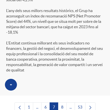
L'any dels seus millors resultats històrics, el Grup ha
aconseguit un índex de recomanació NPS (Net Promoter
Score) del 44%, un nivell que se situa molt per sobre de la
mitjana del sector bancari, que ha caigut en 2023 fins al
-18,1%
L'Entitat continua millorant els seus indicadors no
financers, la gestió del negoci, el desenvolupament del seu
equip professional i la consolidació del seu model de
banca cooperativa, promovent la proximitat, la
responsabilitat, la generació de valor compartit i un servei
de qualitat
+
1
...
6
7
8
...
53
Pàgina
Pàgines intermèdies Utilitzeu TAB per nave
Pàgina
Pàgina
Pàgina
Pàgines intermèdies Uti
Pàgina