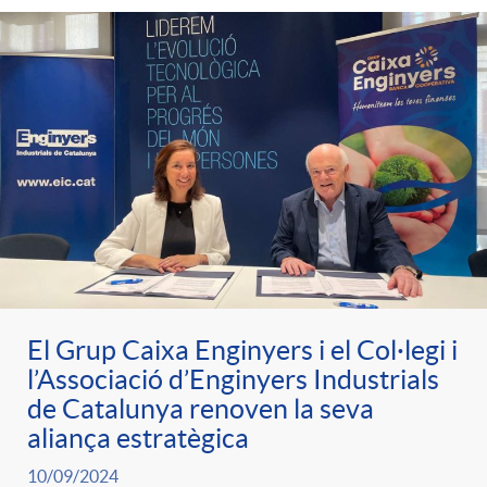
e
n
d
e
g
c
e
p
o
l
c
r
r
a
o
e
i
F
n
n
El Grup Caixa Enginyers i el Col·legi i
e
i
t
l’Associació d’Enginyers Industrials
s
de Catalunya renoven la seva
s
l
aliança estratègica
i
a
10/09/2024