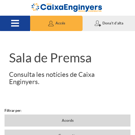
Salta al contingut principal
Accés
Dona't d'alta
S
Sala de Premsa
l
Consulta les notícies de Caixa
Enginyers.
i
d
Filtrar per:
N
Acords
e