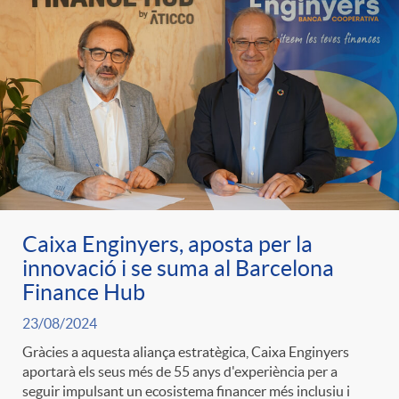
g
o
r
i
a
Caixa Enginyers, aposta per la
innovació i se suma al Barcelona
Finance Hub
s
23/08/2024
Gràcies a aquesta aliança estratègica, Caixa Enginyers
aportarà els seus més de 55 anys d'experiència per a
seguir impulsant un ecosistema financer més inclusiu i