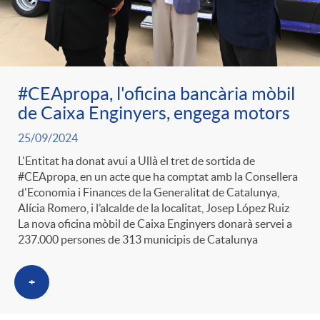
ó
t
l
r
p
e
i
a
#CEApropa, l'oficina bancària mòbil
e
n
c
de Caixa Enginyers, engega motors
S
25/09/2024
r
i
a
L'Entitat ha donat avui a Ullà el tret de sortida de
a
#CEApropa, en un acte que ha comptat amb la Consellera
c
d
d'Economia i Finances de la Generalitat de Catalunya,
d
Alícia Romero, i l’alcalde de la localitat, Josep López Ruiz
l
La nova oficina mòbil de Caixa Enginyers donarà servei a
a
o
237.000 persones de 313 municipis de Catalunya
o
a
t
+
A
r
d