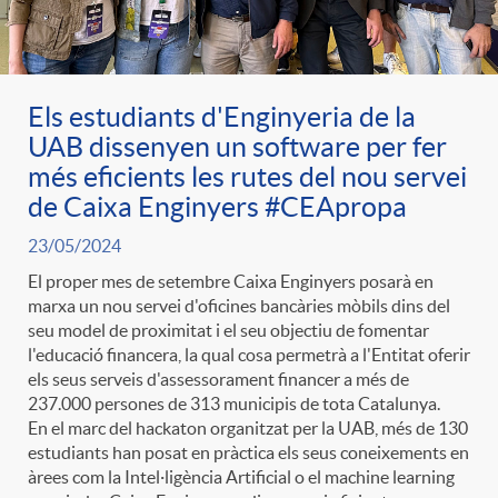
ó
t
l
r
p
e
i
Els estudiants d'Enginyeria de la
a
UAB dissenyen un software per fer
e
n
c
més eficients les rutes del nou servei
S
de Caixa Enginyers #CEApropa
r
i
a
23/05/2024
a
El proper mes de setembre Caixa Enginyers posarà en
c
d
marxa un nou servei d'oficines bancàries mòbils dins del
d
seu model de proximitat i el seu objectiu de fomentar
l
l'educació financera, la qual cosa permetrà a l'Entitat oferir
a
o
els seus serveis d'assessorament financer a més de
o
a
237.000 persones de 313 municipis de tota Catalunya.
En el marc del hackaton organitzat per la UAB, més de 130
t
A
r
estudiants han posat en pràctica els seus coneixements en
d
àrees com la Intel·ligència Artificial o el machine learning