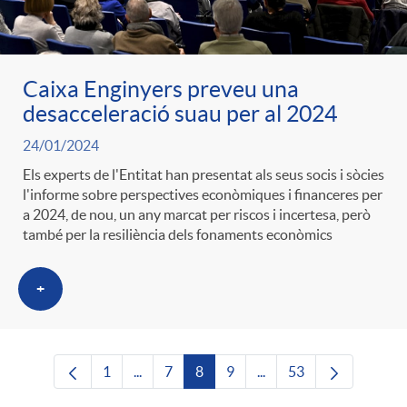
Caixa Enginyers preveu una
desacceleració suau per al 2024
24/01/2024
Els experts de l'Entitat han presentat als seus socis i sòcies
l'informe sobre perspectives econòmiques i financeres per
a 2024, de nou, un any marcat per riscos i incertesa, però
també per la resiliència dels fonaments econòmics
+
1
...
7
8
9
...
53
Pàgina
Pàgines intermèdies Utilitzeu TAB per nave
Pàgina
Pàgina
Pàgina
Pàgines intermèdies Uti
Pàgina