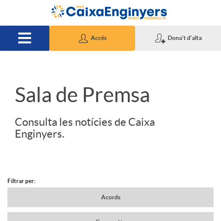
Salta al contingut principal
Accés
Dona't d'alta
S
Sala de Premsa
l
Consulta les notícies de Caixa
Enginyers.
i
d
Filtrar per:
N
Acords
e