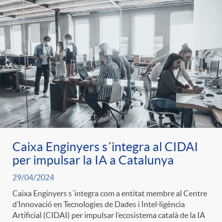
g
o
r
i
a
Caixa Enginyers s´integra al CIDAI
per impulsar la IA a Catalunya
s
29/04/2024
Caixa Enginyers s´integra com a entitat membre al Centre
d’Innovació en Tecnologies de Dades i Intel·ligència
Artificial (CIDAI) per impulsar l’ecosistema català de la IA