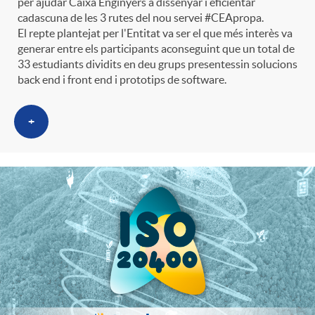
per ajudar Caixa Enginyers a dissenyar i eficientar
e
n
d
cadascuna de les 3 rutes del nou servei #CEApropa.
e
El repte plantejat per l'Entitat va ser el que més interès va
generar entre els participants aconseguint que un total de
g
c
e
33 estudiants dividits en deu grups presentessin solucions
p
back end i front end i prototips de software.
o
l
c
r
+
r
a
o
e
i
F
n
n
e
i
t
s
s
l
i
a