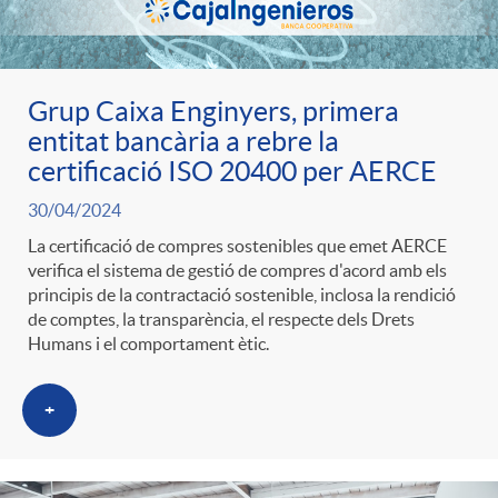
t
n
r
g
Grup Caixa Enginyers, primera
entitat bancària a rebre la
o
certificació ISO 20400 per AERCE
u
30/04/2024
C
t
La certificació de compres sostenibles que emet AERCE
verifica el sistema de gestió de compres d'acord amb els
principis de la contractació sostenible, inclosa la rendició
a
s
de comptes, la transparència, el respecte dels Drets
Humans i el comportament ètic.
t
+
e