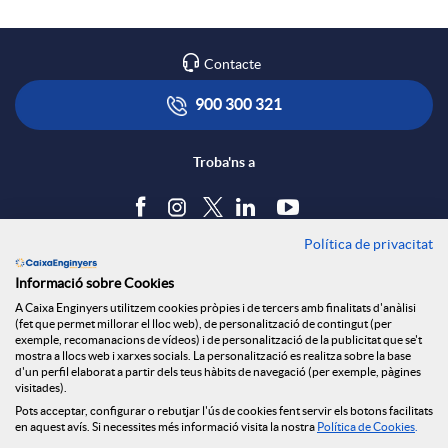
Contacte
900 300 321
Troba'ns a
Política de privacitat
Blog
Informació sobre Cookies
Tauler d'anuncis
A Caixa Enginyers utilitzem cookies pròpies i de tercers amb finalitats d'anàlisi
Política de cookies
(fet que permet millorar el lloc web), de personalització de contingut (per
Avís legal
exemple, recomanacions de vídeos) i de personalització de la publicitat que se't
mostra a llocs web i xarxes socials. La personalització es realitza sobre la base
Seguretat Online
d'un perfil elaborat a partir dels teus hàbits de navegació (per exemple, pàgines
Privacitat
visitades).
Pots acceptar, configurar o rebutjar l'ús de cookies fent servir els botons facilitats
Canal denúncies
en aquest avís. Si necessites més informació visita la nostra
Política de Cookies
.