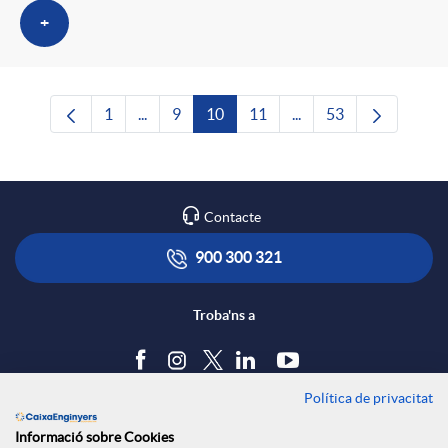
+
1
...
9
10
11
...
53
Pàgina
Pàgines intermèdies Utilitzeu TAB per navega
Pàgina
Pàgina
Pàgina
Pàgines intermèdies U
Pàgina
Contacte
900 300 321
Troba'ns a
Política de privacitat
Blog
Informació sobre Cookies
Tauler d'anuncis