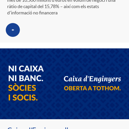
t
ràtio de capital del 15,78% – així com els estats
n
d'informació no financera
r
g
+
o
u
C
t
a
s
t
e