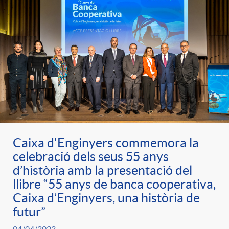
Caixa d'Enginyers commemora la
celebració dels seus 55 anys
d’història amb la presentació del
llibre “55 anys de banca cooperativa,
Caixa d’Enginyers, una història de
futur”