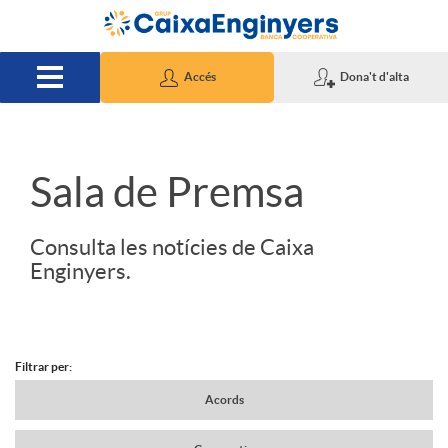
Salta al contingut principal
Accés
Dona't d'alta
S
Sala de Premsa
l
Consulta les notícies de Caixa
Enginyers.
i
d
Filtrar per:
N
Acords
e