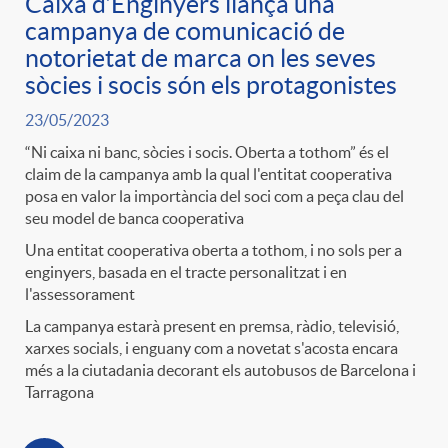
Caixa d’Enginyers llança una
g
campanya de comunicació de
notorietat de marca on les seves
o
sòcies i socis són els protagonistes
23/05/2023
r
“Ni caixa ni banc, sòcies i socis. Oberta a tothom” és el
claim de la campanya amb la qual l'entitat cooperativa
posa en valor la importància del soci com a peça clau del
i
seu model de banca cooperativa
Una entitat cooperativa oberta a tothom, i no sols per a
a
enginyers, basada en el tracte personalitzat i en
l'assessorament
La campanya estarà present en premsa, ràdio, televisió,
s
xarxes socials, i enguany com a novetat s'acosta encara
més a la ciutadania decorant els autobusos de Barcelona i
Tarragona