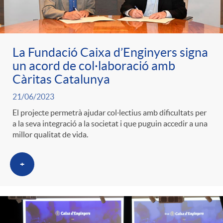
ó
t
l
r
p
e
i
La Fundació Caixa d’Enginyers signa
a
un acord de col·laboració amb
e
n
c
Càritas Catalunya
S
21/06/2023
r
i
a
El projecte permetrà ajudar col·lectius amb dificultats per
a
a la seva integració a la societat i que puguin accedir a una
c
d
millor qualitat de vida.
d
l
a
+
o
o
a
t
A
r
d