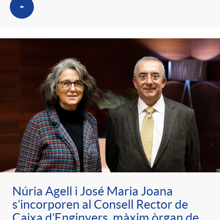
+
Núria Agell i José Maria Joana
s’incorporen al Consell Rector de
Caixa d’Enginyers, màxim òrgan de