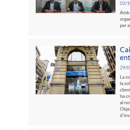
g
03/1
Amb l
o
organ
per a
r
Cai
i
ent
29/0
a
La co
la so
clien
s
ha cr
al no
Obje
d'inv