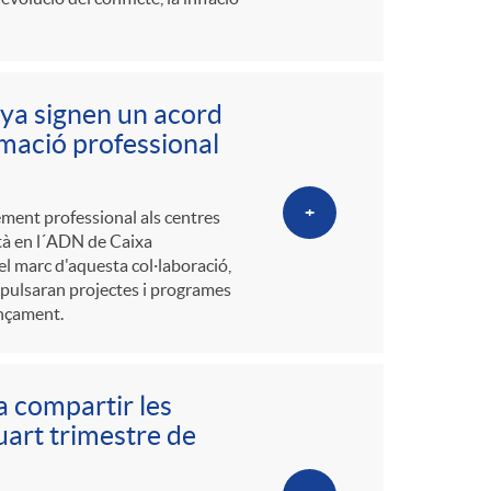
nya signen un acord
rmació professional
+
ement professional als centres
stà en l´ADN de Caixa
n el marc d'aquesta col·laboració,
mpulsaran projectes i programes
ançament.
a compartir les
uart trimestre de