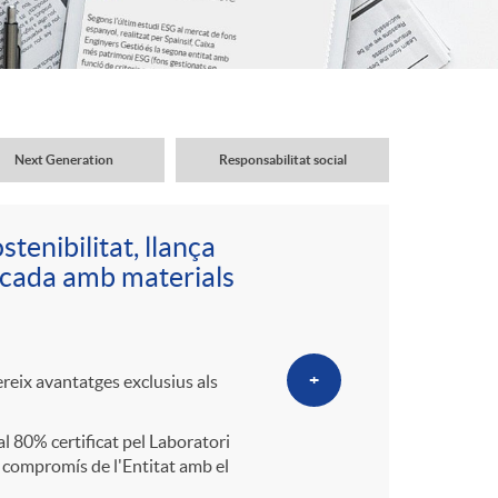
o
r
d
Next Generation
Responsabilitat social
'
tenibilitat, llança
i
icada amb materials
d
+
reix avantatges exclusius als
i
 80% certificat pel Laboratori
el compromís de l'Entitat amb el