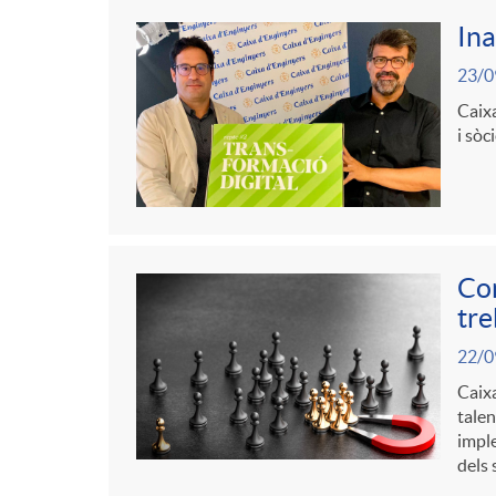
Ina
23/0
Caixa
i sòc
Con
tre
22/0
Caixa
talen
imple
dels 