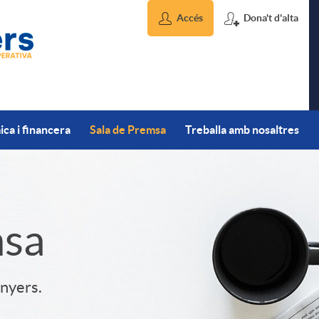
Accés
Dona't d'alta
ca i financera
Sala de Premsa
Treballa amb nosaltres
msa
inyers.