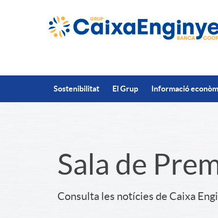
Salta al contingut principal
Sostenibilitat
El Grup
Informació econòmi
S
Sala de Pre
l
Consulta les notícies de Caixa Eng
i