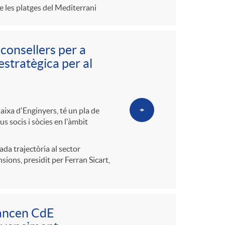
o
e les platges del Mediterrani
m
consellers per a
a
estratègica per al
+
ixa d'Enginyers, té un pla de
s socis i sòcies en l'àmbit
ada trajectòria al sector
sions, presidit per Ferran Sicart,
lancen CdE