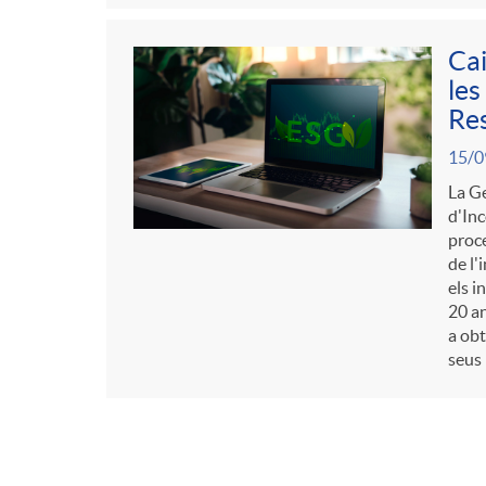
Cai
les
Re
15/0
La Ge
d'Inc
proce
de l'
els i
20 an
a obt
seus 