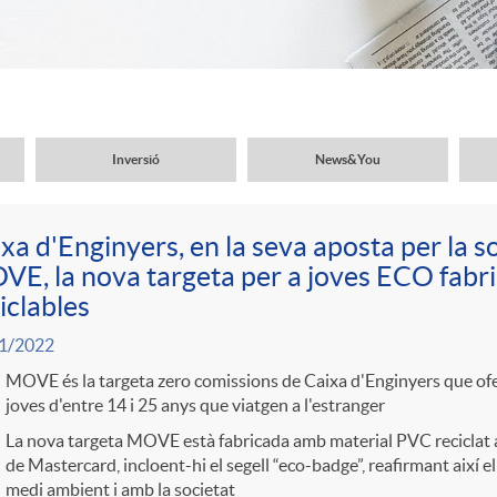
Inversió
News&You
xa d'Enginyers, en la seva aposta per la sos
E, la nova targeta per a joves ECO fabr
iclables
1/2022
MOVE és la targeta zero comissions de Caixa d'Enginyers que ofe
joves d'entre 14 i 25 anys que viatgen a l'estranger
La nova targeta MOVE està fabricada amb material PVC reciclat al
de Mastercard, incloent-hi el segell “eco-badge”, reafirmant així 
medi ambient i amb la societat