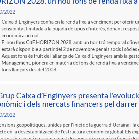
IZON 2028, un nou fons de renda fixa a
0/2022
Caixa d'Enginyers confia en la renda fixa a venciment per oferir 
sensibilitat limitada a la pujada de tipus d'interès, donant respost
econòmica actual.
El nou fons CdE HORIZON 2028, amb un horitzó temporal d'inver
estarà disponible a partir del 2 de novembre per als socis i sòcies
Aquest fons és fruit de l'aliança de Caixa d'Enginyers amb la ge
Management, pionera en matèria de fons de renda fixa a vencime
fons llançats des del 2008.
Grup Caixa d’Enginyers presenta l’evolució
nòmic i dels mercats financers pel darrer
0/2022
ensions geopolítiques, unides per l'inici de la guerra d'Ucraïna i la 
te en la desestabilització de l'estructura econòmica global. Els ex
ertesa és elevat i va acompanyat de canvis d’escenari en funció de l’e