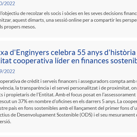
0/2022
’objectiu de recolzar els socis i sòcies en les seves decisions finan
itzar, aquest dimarts, una sessió online per a compartir les persp
ls propers mesos.
xa d'Enginyers celebra 55 anys d'història 
itat cooperativa líder en finances sosteni
9/2022
operativa de crèdit i serveis financers i asseguradors compta amb 
lvència, la transparència i el servei personalitzat i de proximitat, on
ts i propietaris de l'Entitat. Amb el focus posat en l'assessorament
escut un 37% en nombre d'oficines en els darrers 5 anys. La cooper
stre país en fons sostenibles amb el llançament del primer fons d'
ctius de Desenvolupament Sostenible (ODS) i el seu mesurament d
ersió.