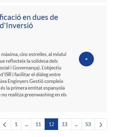
ficació en dues de
 d'Inversió
màxima, cinc estrelles, al mòdul
+
e reflecteix la solidesa dels
cial i Governança). L'objectiu
'ISR i facilitar el diàleg entre
. Caixa Enginyers Gestió compleix
és la primera entitat espanyola
e no realitza greenwashing en els
1
...
11
12
13
...
53
Pàgina
Pàgines intermèdies Utilitzeu TAB per navegar.
Pàgina
Pàgina
Pàgina
Pàgines intermèdies Utilitze
Pàgina