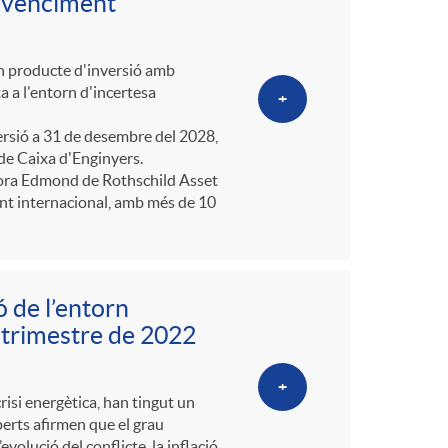
 venciment
un producte d'inversió amb
a a l'entorn d'incertesa
+
sió a 31 de desembre del 2028,
 de Caixa d'Enginyers.
stora Edmond de Rothschild Asset
nt internacional, amb més de 10
 de l’entorn
 trimestre de 2022
+
crisi energètica, han tingut un
perts afirmen que el grau
volució del conflicte, la inflació