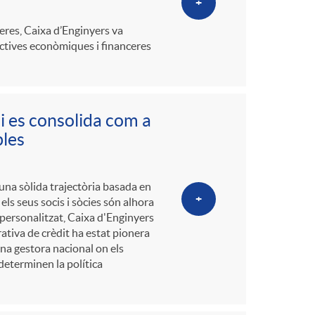
+
ceres, Caixa d’Enginyers va
ectives econòmiques i financeres
i es consolida com a
bles
una sòlida trajectòria basada en
+
 els seus socis i sòcies són alhora
 personalitzat, Caixa d'Enginyers
ativa de crèdit ha estat pionera
una gestora nacional on els
eterminen la política