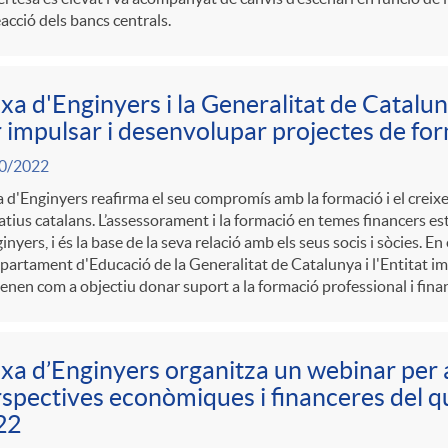
reacció dels bancs centrals.
xa d'Enginyers i la Generalitat de Catalu
 impulsar i desenvolupar projectes de fo
0/2022
 d'Enginyers reafirma el seu compromís amb la formació i el creix
tius catalans. L’assessorament i la formació en temes financers e
inyers, i és la base de la seva relació amb els seus socis i sòcies. E
partament d'Educació de la Generalitat de Catalunya i l'Entitat i
enen com a objectiu donar suport a la formació professional i fin
xa d’Enginyers organitza un webinar per 
spectives econòmiques i financeres del q
22