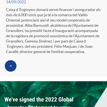
14/09/2022
t
n
Caixa d´Enginyers donarà servei financer i assegurador als
més de 6.000 socis que ja té a la comarca del Vallès
r
Oriental, potenciant així el seu model cooperatiu de
g
proximitat. Alba Barnusell, alcaldessa de l’Ajuntament de
Granollers, ha presidit l’acte d’inauguració acompanyada
o
u
de la regidora de promoció econòmica de l’Ajuntament de
Granollers, Gemma Jiménez, i per part de Caixa d
´Enginyers, del seu president, Félix Masjuan, i de Joan
C
t
Cavallé, director general de l’entitat cooperativa.
a
+
s
t
e