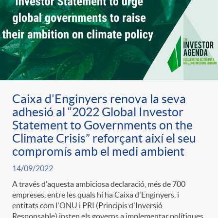
g
o
r
Caixa d'Enginyers renova la seva
i
adhesió al “2022 Global Investor
Statement to Governments on the
a
Climate Crisis” reforçant així el seu
compromís amb el medi ambient
s
14/09/2022
A través d'aquesta ambiciosa declaració, més de 700
empreses, entre les quals hi ha Caixa d'Enginyers, i
entitats com l'ONU i PRI (Principis d'Inversió
Responsable) insten els governs a implementar polítiques