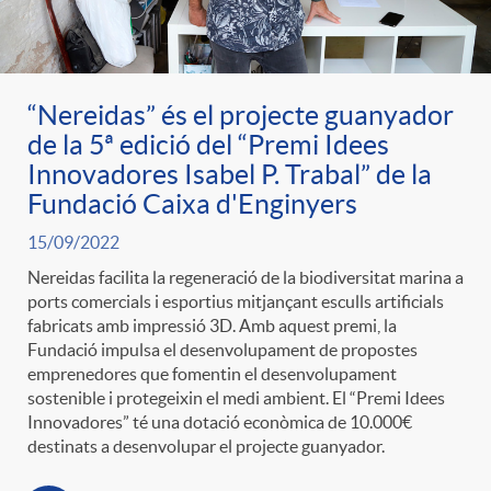
ó
t
l
r
p
e
i
“Nereidas” és el projecte guanyador
a
de la 5ª edició del “Premi Idees
e
n
c
Innovadores Isabel P. Trabal” de la
S
Fundació Caixa d'Enginyers
r
i
a
15/09/2022
a
Nereidas facilita la regeneració de la biodiversitat marina a
c
d
ports comercials i esportius mitjançant esculls artificials
d
fabricats amb impressió 3D. Amb aquest premi, la
l
Fundació impulsa el desenvolupament de propostes
a
o
emprenedores que fomentin el desenvolupament
o
a
sostenible i protegeixin el medi ambient. El “Premi Idees
Innovadores” té una dotació econòmica de 10.000€
t
A
r
destinats a desenvolupar el projecte guanyador.
d