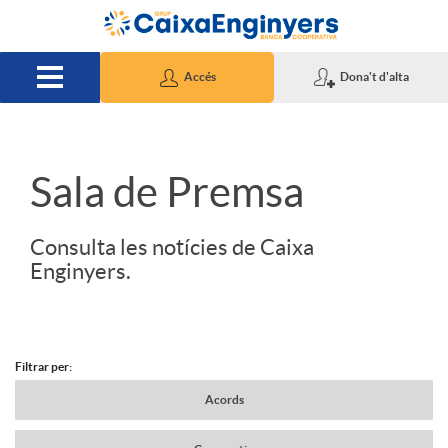
Salta al contingut principal
Accés
Dona't d'alta
S
Sala de Premsa
l
Consulta les notícies de Caixa
Enginyers.
i
d
Filtrar per:
N
Acords
e