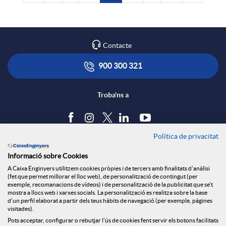
Contacte
900 300 321
Troba'ns a
Política de privacitat
Blog
Informació sobre Cookies
Tauler d'anuncis
A Caixa Enginyers utilitzem cookies pròpies i de tercers amb finalitats d'anàlisi
Política de cookies
(fet que permet millorar el lloc web), de personalització de contingut (per
Avís legal
exemple, recomanacions de vídeos) i de personalització de la publicitat que se't
mostra a llocs web i xarxes socials. La personalització es realitza sobre la base
Seguretat Online
d'un perfil elaborat a partir dels teus hàbits de navegació (per exemple, pàgines
Privacitat
visitades).
Pots acceptar, configurar o rebutjar l'ús de cookies fent servir els botons facilitats
Canal denúncies