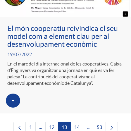
El món cooperatiu reivindica el seu
model com a element clau per al
desenvolupament econòmic
19/07/2022
En el marc del dia internacional de les cooperatives, Caixa
d’Enginyers va organitzar una jornada en què es va fer
palesa “La contribució del cooperativisme al
desenvolupament econòmic de Catalunya”.
+
1
...
12
13
14
...
53
Pàgina
Pàgines intermèdies Utilitzeu TAB per navega
Pàgina
Pàgina
Pàgina
Pàgines intermèdies U
Pàgina