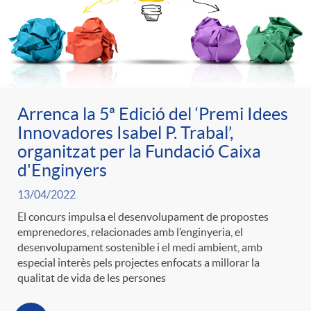
e
n
d
e
g
c
e
p
o
l
c
Arrenca la 5ª Edició del ‘Premi Idees
r
Innovadores Isabel P. Trabal’,
r
a
organitzat per la Fundació Caixa
o
e
d'Enginyers
i
F
n
13/04/2022
n
El concurs impulsa el desenvolupament de propostes
e
i
emprenedores, relacionades amb l’enginyeria, el
t
desenvolupament sostenible i el medi ambient, amb
s
especial interès pels projectes enfocats a millorar la
s
l
qualitat de vida de les persones
i
a