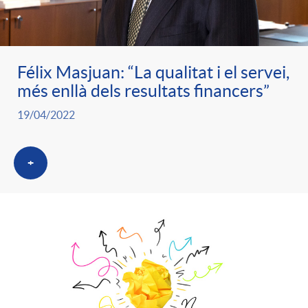
ó
t
l
r
p
e
i
Félix Masjuan: “La qualitat i el servei,
a
més enllà dels resultats financers”
e
n
c
19/04/2022
S
r
i
a
a
+
c
d
d
l
a
o
o
a
t
A
r
d