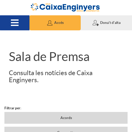
Salta al contingut principal
Accés
Dona't d'alta
S
Sala de Premsa
l
Consulta les notícies de Caixa
Enginyers.
i
d
Filtrar per:
N
Acords
e