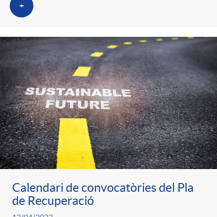
t
+
n
r
g
o
u
C
t
a
s
t
Calendari de convocatòries del Pla
e
de Recuperació