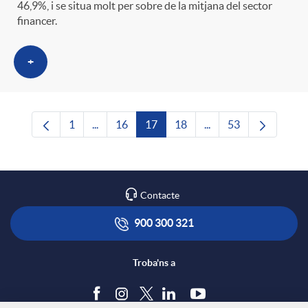
46,9%, i se situa molt per sobre de la mitjana del sector
financer.
+
1
...
16
17
18
...
53
Pàgina
Pàgines intermèdies Utilitzeu TAB per navega
Pàgina
Pàgina
Pàgina
Pàgines intermèdies U
Pàgina
Contacte
900 300 321
Troba'ns a