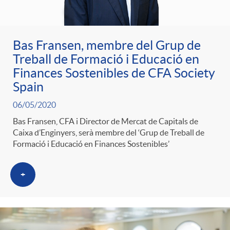
ó
t
l
r
p
e
Bas Fransen, membre del Grup de
i
a
Treball de Formació i Educació en
Finances Sostenibles de CFA Society
e
n
c
Spain
S
r
i
06/05/2020
a
a
Bas Fransen, CFA i Director de Mercat de Capitals de
Caixa d’Enginyers, serà membre del ‘Grup de Treball de
c
d
d
Formació i Educació en Finances Sostenibles’
l
a
o
+
o
a
t
A
r
d