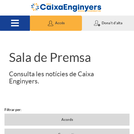
Salta al contingut principal
Accés
Dona't d'alta
S
Sala de Premsa
l
Consulta les notícies de Caixa
Enginyers.
i
d
Filtrar per:
N
Acords
e