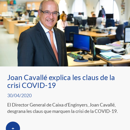
e
n
d
e
g
c
e
p
o
l
c
r
r
a
o
e
Joan Cavallé explica les claus de la
i
F
n
crisi COVID-19
n
30/04/2020
e
i
t
El Director General de Caixa d’Enginyers, Joan Cavallé,
s
desgrana les claus que marquen la crisi de la COVID-19.
s
l
i
a
+