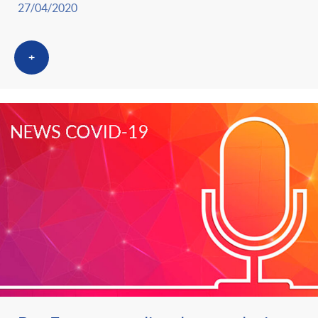
27/04/2020
g
o
+
r
i
a
s