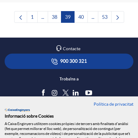
1
...
38
39
40
...
53
Pàgina
Pàgines intermèdies Utilitzeu TAB per navega
Pàgina
Pàgina
Pàgina
Pàgines intermèdies U
Pàgina
Contacte
900 300 321
Troba'ns a
Política de privacitat
Blog
Informació sobre Cookies
Tauler d'anuncis
A Caixa Enginyers utilitzem cookies pròpies i de tercers amb finalitats d'anàlisi
Política de cookies
(fet que permet millorar el lloc web), de personalització de contingut (per
Avís legal
exemple, recomanacions de vídeos) i de personalització de la publicitat que se't