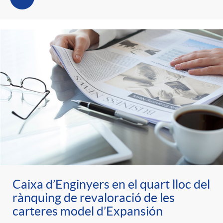
t
n
r
g
o
u
C
t
a
s
t
Caixa d’Enginyers en el quart lloc del
rànquing de revaloració de les
e
carteres model d’Expansión