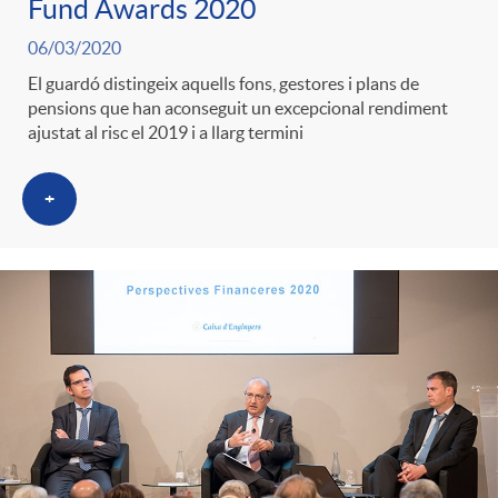
Fund Awards 2020
g
06/03/2020
El guardó distingeix aquells fons, gestores i plans de
o
pensions que han aconseguit un excepcional rendiment
ajustat al risc el 2019 i a llarg termini
r
+
i
a
s