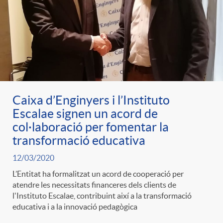
e
n
d
e
g
c
e
p
o
l
c
r
Caixa d’Enginyers i l’Instituto
r
a
o
Escalae signen un acord de
e
col·laboració per fomentar la
i
F
transformació educativa
n
n
12/03/2020
e
i
t
L’Entitat ha formalitzat un acord de cooperació per
s
atendre les necessitats financeres dels clients de
l'Instituto Escalae, contribuint així a la transformació
s
l
i
educativa i a la innovació pedagògica
a