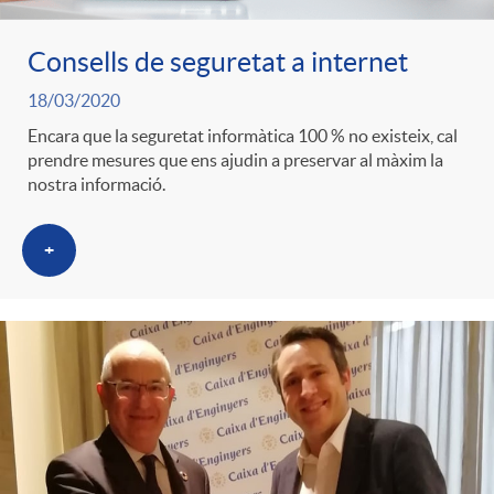
ó
t
l
r
Consells de seguretat a internet
p
e
i
18/03/2020
a
Encara que la seguretat informàtica 100 % no existeix, cal
e
n
prendre mesures que ens ajudin a preservar al màxim la
c
nostra informació.
S
r
i
a
+
a
c
d
d
l
a
o
o
a
t
A
r
d