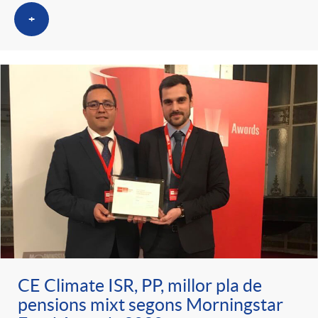
t
n
+
r
g
o
u
C
t
a
s
t
e
CE Climate ISR, PP, millor pla de
pensions mixt segons Morningstar