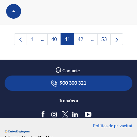
+
1
...
40
41
42
...
53
Pàgina
Pàgines intermèdies Utilitzeu TAB per navega
Pàgina
Pàgina
Pàgina
Pàgines intermèdies U
Pàgina
Contacte
900 300 321
Troba'ns a
Política de privacitat
Blog