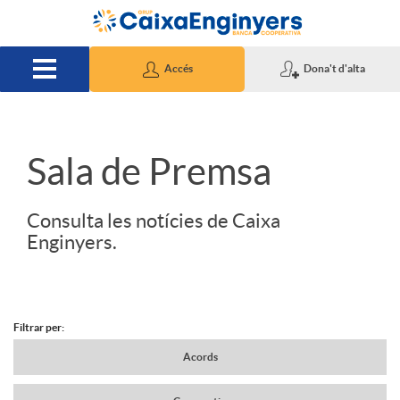
Salta al contingut principal
Accés
Dona't d'alta
S
Sala de Premsa
l
Consulta les notícies de Caixa
Enginyers.
i
d
Filtrar per:
N
Acords
e