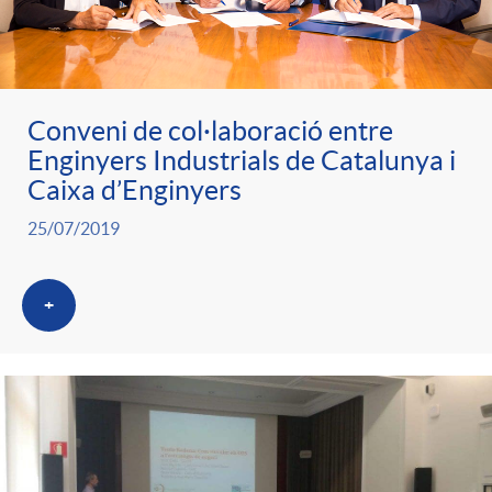
g
o
Conveni de col·laboració entre
r
Enginyers Industrials de Catalunya i
Caixa d’Enginyers
i
25/07/2019
a
+
s