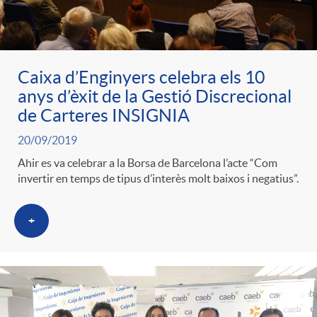
ó
t
l
r
p
e
i
Caixa d’Enginyers celebra els 10
a
anys d’èxit de la Gestió Discrecional
e
n
c
de Carteres INSIGNIA
S
20/09/2019
r
i
a
Ahir es va celebrar a la Borsa de Barcelona l’acte “Com
a
invertir en temps de tipus d’interès molt baixos i negatius”.
c
d
d
l
+
a
o
o
a
t
A
r
d