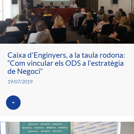
Caixa d'Enginyers, a la taula rodona:
“Com vincular els ODS a l'estratègia
de Negoci”
19/07/2019
+