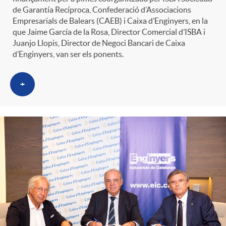
t
de Garantía Recíproca, Confederació d’Associacions
n
Empresarials de Balears (CAEB) i Caixa d’Enginyers, en la
que Jaime García de la Rosa, Director Comercial d’ISBA i
r
Juanjo Llopis, Director de Negoci Bancari de Caixa
g
d’Enginyers, van ser els ponents.
o
u
+
C
t
a
s
t
e