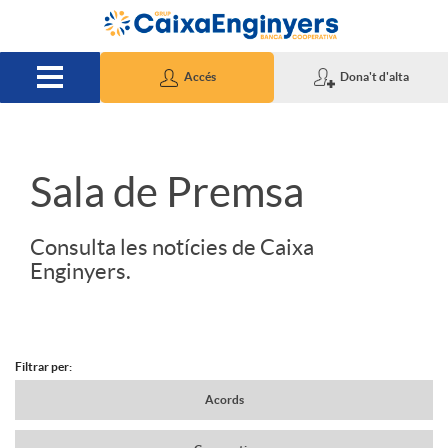
Salta al contingut principal
Accés
Dona't d'alta
S
Sala de Premsa
l
Consulta les notícies de Caixa
Enginyers.
i
d
Filtrar per:
N
Acords
e