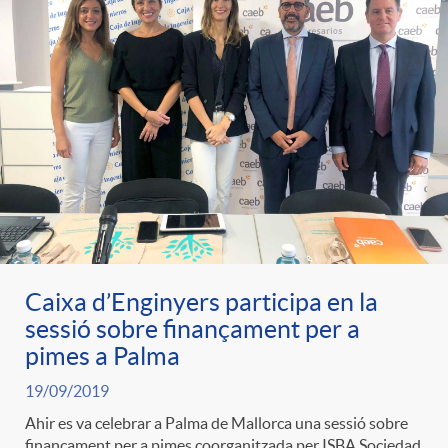
e
n
d
e
g
c
e
p
o
l
c
r
r
a
o
e
i
F
n
Caixa d’Enginyers participa en la
n
sessió sobre finançament per a
e
i
t
pimes a Palma
s
19/09/2019
s
l
i
Ahir es va celebrar a Palma de Mallorca una sessió sobre
a
finançament per a pimes coorganitzada per ISBA Sociedad