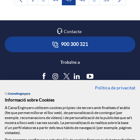
Pàgina
Pàgines intermèdies Utilitzeu TAB per navega
Pàgina
Pàgina
Pàgina
Pàgines intermèdies U
Pàgina
Contacte
900 300 321
Troba'ns a
Política de privacitat
Blog
Informació sobre Cookies
Tauler d'anuncis
A Caixa Enginyers utilitzem cookies pròpies i de tercers amb finalitats d'anàlisi
Política de cookies
(fet que permet millorar el lloc web), de personalització de contingut (per
Avís legal
exemple, recomanacions de vídeos) i de personalització de la publicitat que se't
mostra a llocs web i xarxes socials. La personalització es realitza sobre la base
Seguretat Online
d'un perfil elaborat a partir dels teus hàbits de navegació (per exemple, pàgines
Privacitat
visitades).
Pots acceptar, configurar o rebutjar l'ús de cookies fent servir els botons facilitats