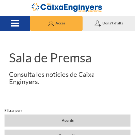
Salta al contingut principal
Accés
Dona't d'alta
S
Sala de Premsa
l
Consulta les notícies de Caixa
Enginyers.
i
d
Filtrar per:
N
Acords
e