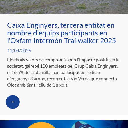
ó
t
l
r
p
e
Caixa Enginyers, tercera entitat en
i
a
nombre d'equips participants en
l'Oxfam Intermón Trailwalker 2025
e
n
c
S
11/04/2025
r
i
Fidels als valors de compromís amb l'impacte positiu en la
a
societat, gairebé 100 empleats del Grup Caixa Enginyers,
a
el 16,5% de la plantilla, han participat en l'edició
c
d
d'enguany a Girona, recorrent la Via Verda que connecta
d
Olot amb Sant Feliu de Guíxols.
l
a
o
o
+
a
t
A
r
d