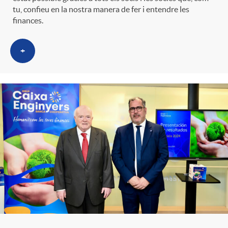
t
tu, confieu en la nostra manera de fer i entendre les
n
finances.
r
g
+
o
u
C
t
a
s
t
e