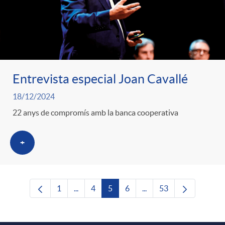
Entrevista especial Joan Cavallé
18/12/2024
22 anys de compromís amb la banca cooperativa
+
1
...
4
5
6
...
53
Pàgina
Pàgines intermèdies Utilitzeu TAB per nave
Pàgina
Pàgina
Pàgina
Pàgines intermèdies Uti
Pàgina