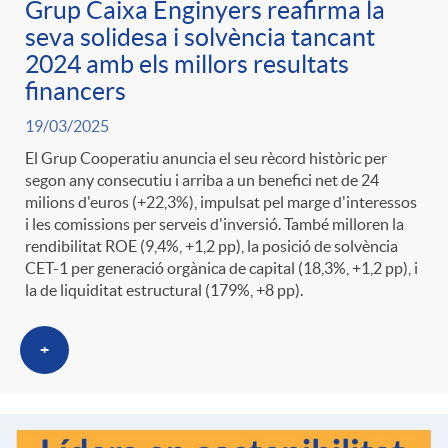
Grup Caixa Enginyers reafirma la
g
seva solidesa i solvència tancant
2024 amb els millors resultats
o
financers
19/03/2025
r
El Grup Cooperatiu anuncia el seu rècord històric per
segon any consecutiu i arriba a un benefici net de 24
milions d'euros (+22,3%), impulsat pel marge d'interessos
i
i les comissions per serveis d'inversió. També milloren la
rendibilitat ROE (9,4%, +1,2 pp), la posició de solvència
a
CET-1 per generació orgànica de capital (18,3%, +1,2 pp), i
la de liquiditat estructural (179%, +8 pp).
s
+