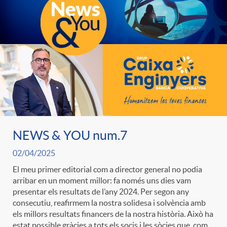
e
n
d
e
g
c
e
p
o
l
c
r
r
a
o
e
NEWS & YOU num.7
i
F
n
n
02/04/2025
e
i
El meu primer editorial com a director general no podia
t
arribar en un moment millor: fa només uns dies vam
s
presentar els resultats de l’any 2024. Per segon any
s
l
consecutiu, reafirmem la nostra solidesa i solvència amb
i
els millors resultats financers de la nostra història. Això ha
a
estat possible gràcies a tots els socis i les sòcies que, com