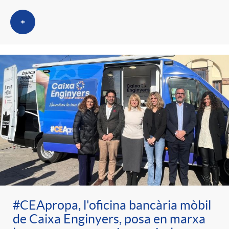
+
#CEApropa, l'oficina bancària mòbil
de Caixa Enginyers, posa en marxa