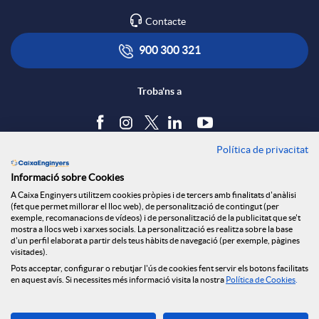
Contacte
900 300 321
Troba'ns a
Política de privacitat
Blog
Informació sobre Cookies
Tauler d'anuncis
A Caixa Enginyers utilitzem cookies pròpies i de tercers amb finalitats d'anàlisi
Política de cookies
(fet que permet millorar el lloc web), de personalització de contingut (per
Avís legal
exemple, recomanacions de vídeos) i de personalització de la publicitat que se't
mostra a llocs web i xarxes socials. La personalització es realitza sobre la base
Seguretat Online
d'un perfil elaborat a partir dels teus hàbits de navegació (per exemple, pàgines
Privacitat
visitades).
Canal denúncies
Pots acceptar, configurar o rebutjar l'ús de cookies fent servir els botons facilitats
en aquest avís. Si necessites més informació visita la nostra
Política de Cookies
.
Descarrega-la ara