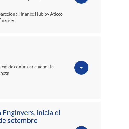
l Barcelona Finance Hub by Aticco
financer
ició de continuar cuidant la
+
aneta
Enginyers, inicia el
 de setembre