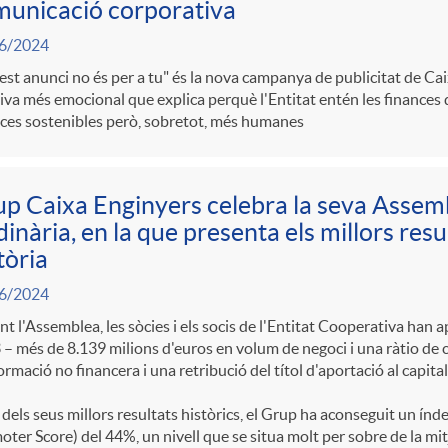
unicació corporativa
6/2024
st anunci no és per a tu" és la nova campanya de publicitat de Cai
iva més emocional que explica perquè l'Entitat entén les finances
ces sostenibles però, sobretot, més humanes
p Caixa Enginyers celebra la seva Assem
inària, en la que presenta els millors resu
tòria
6/2024
t l'Assemblea, les sòcies i els socis de l'Entitat Cooperativa han 
– més de 8.139 milions d'euros en volum de negoci i una ràtio de ca
ormació no financera i una retribució del títol d'aportació al capita
 dels seus millors resultats històrics, el Grup ha aconseguit un í
ter Score) del 44%, un nivell que se situa molt per sobre de la mit