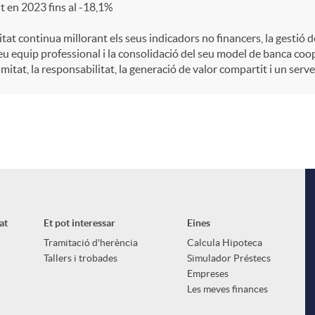
t en 2023 fins al -18,1%
itat continua millorant els seus indicadors no financers, la gestió
eu equip professional i la consolidació del seu model de banca coo
mitat, la responsabilitat, la generació de valor compartit i un serve
at
Et pot interessar
Eines
Tramitació d'herència
Calcula Hipoteca
Tallers i trobades
Simulador Préstecs
Empreses
Les meves finances