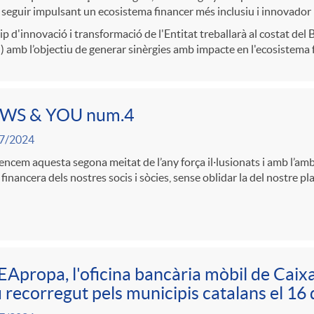
 seguir impulsant un ecosistema financer més inclusiu i innovador
ip d'innovació i transformació de l'Entitat treballarà al costat de
 amb l’objectiu de generar sinèrgies amb impacte en l'ecosistema 
WS & YOU num.4
7/2024
cem aquesta segona meitat de l’any força il·lusionats i amb l’amb
 financera dels nostres socis i sòcies, sense oblidar la del nostre pl
Apropa, l'oficina bancària mòbil de Caixa 
 recorregut pels municipis catalans el 16