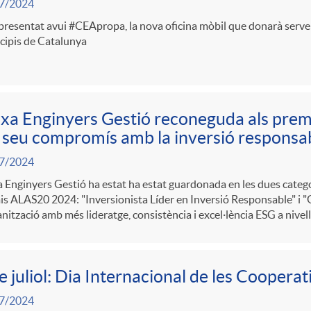
7/2024
presentat avui #CEApropa, la nova oficina mòbil que donarà serv
cipis de Catalunya
xa Enginyers Gestió reconeguda als pre
 seu compromís amb la inversió responsa
7/2024
 Enginyers Gestió ha estat ha estat guardonada en les dues catego
s ALAS20 2024: "Inversionista Líder en Inversió Responsable" i "
anització amb més lideratge, consistència i excel·lència ESG a niv
e juliol: Dia Internacional de les Cooperat
7/2024