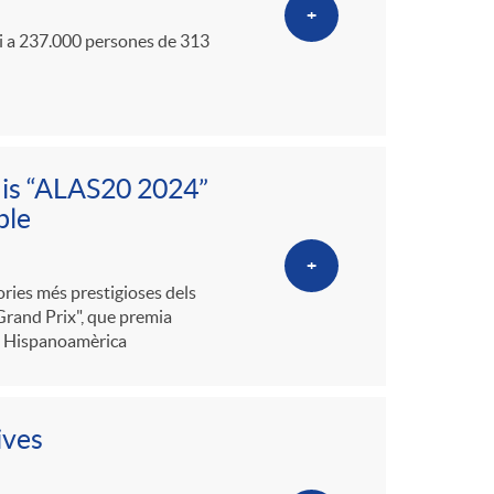
+
ei a 237.000 persones de 313
mis “ALAS20 2024”
ble
+
ries més prestigioses dels
Grand Prix", que premia
ell Hispanoamèrica
ives