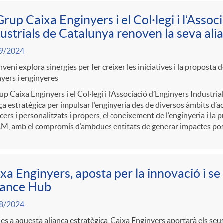
Grup Caixa Enginyers i el Col·legi i l’Asso
ustrials de Catalunya renoven la seva ali
9/2024
nveni explora sinergies per fer créixer les iniciatives i la proposta 
yers i enginyeres
up Caixa Enginyers i el Col·legi i l’Associació d’Enginyers Industri
ça estratègica per impulsar l’enginyeria des de diversos àmbits d’a
cers i personalitzats i propers, el coneixement de l’enginyeria i la
, amb el compromís d’ambdues entitats de generar impactes positiu
xa Enginyers, aposta per la innovació i s
nance Hub
8/2024
es a aquesta aliança estratègica, Caixa Enginyers aportarà els seu