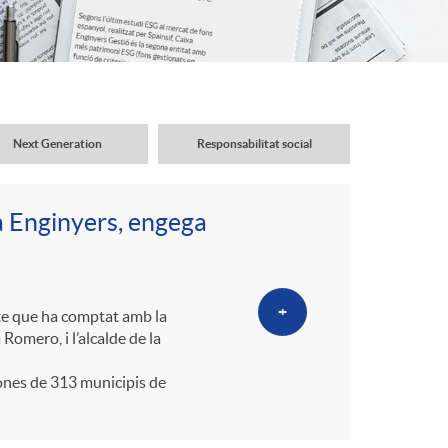
o
r
d
Next Generation
Responsabilitat social
'
a Enginyers, engega
i
d
+
cte que ha comptat amb la
Romero, i l’alcalde de la
i
ones de 313 municipis de