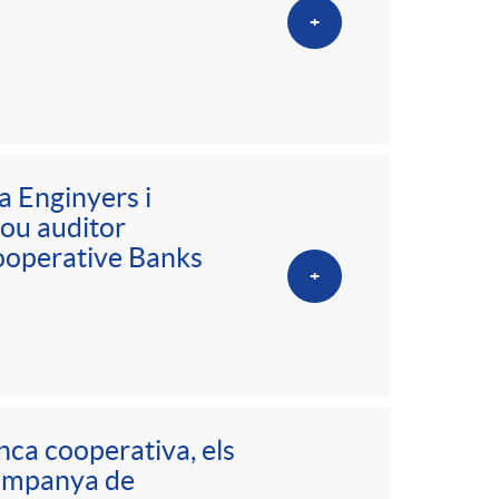
+
a Enginyers i
nou auditor
ooperative Banks
+
nca cooperativa, els
campanya de