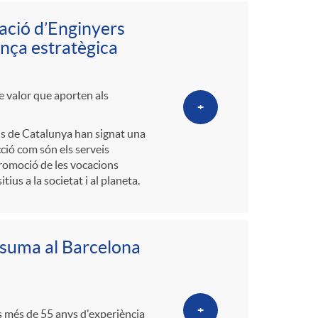
o
ciació d’Enginyers
m
ança estratègica
a
de valor que aporten als
+
als de Catalunya han signat una
cció com són els serveis
 promoció de les vocacions
s a la societat i al planeta.
e suma al Barcelona
+
s més de 55 anys d'experiència