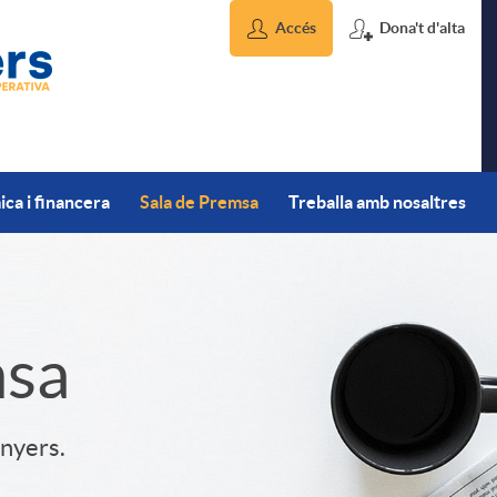
Accés
Dona't d'alta
ca i financera
Sala de Premsa
Treballa amb nosaltres
msa
inyers.