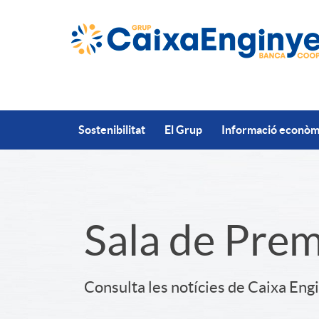
Salta al contingut principal
Sostenibilitat
El Grup
Informació econòmi
S
Sala de Pre
l
Consulta les notícies de Caixa Eng
i