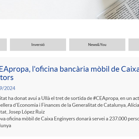
Inversió
News&You
Apropa, l'oficina bancària mòbil de Caix
tors
9/2024
itat ha donat avui a Ullà el tret de sortida de #CEApropa, en un a
llera d'Economia i Finances de la Generalitat de Catalunya, Alícia 
itat, Josep López Ruiz
va oficina mòbil de Caixa Enginyers donarà servei a 237.000 pers
lunya