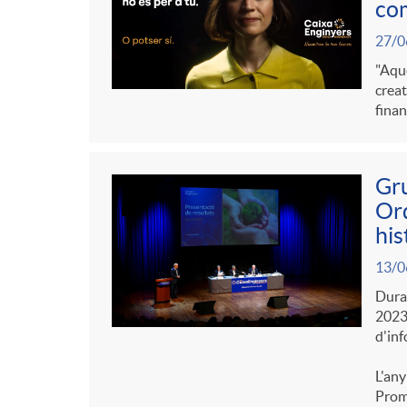
com
27/0
"Aque
creat
finan
Gru
Ord
his
13/0
Duran
2023 
d'inf
L'any
Promo