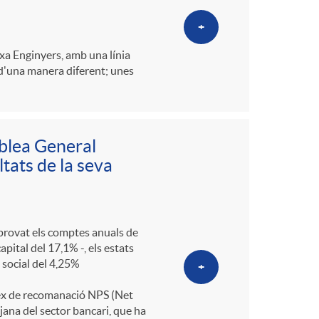
+
xa Enginyers, amb una línia
 d'una manera diferent; unes
blea General
ltats de la seva
aprovat els comptes anuals de
pital del 17,1% -, els estats
l social del 4,25%
+
ndex de recomanació NPS (Net
jana del sector bancari, que ha