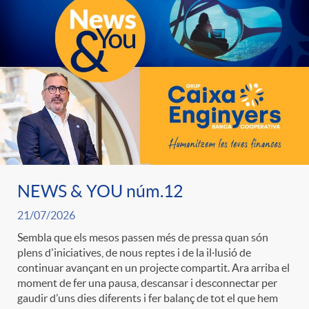
e
n
d
e
g
c
e
p
o
l
c
r
r
a
o
e
i
F
NEWS & YOU núm.12
n
n
21/07/2026
e
i
t
Sembla que els mesos passen més de pressa quan són
s
plens d'iniciatives, de nous reptes i de la il·lusió de
continuar avançant en un projecte compartit. Ara arriba el
s
l
i
moment de fer una pausa, descansar i desconnectar per
a
gaudir d’uns dies diferents i fer balanç de tot el que hem