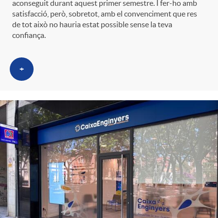
aconseguit durant aquest primer semestre. I fer-ho amb
t
n
satisfacció, però, sobretot, amb el convenciment que res
de tot això no hauria estat possible sense la teva
confiança.
r
g
o
+
u
C
t
a
s
t
e