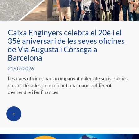
ó
t
l
r
p
e
i
Caixa Enginyers celebra el 20è i el
a
35è aniversari de les seves oficines
e
n
c
de Via Augusta i Còrsega a
S
Barcelona
r
i
a
21/07/2026
a
Les dues oficines han acompanyat milers de socis i sòcies
c
d
durant dècades, consolidant una manera diferent
d
d’entendre i fer finances
l
a
o
o
a
+
t
A
r
d