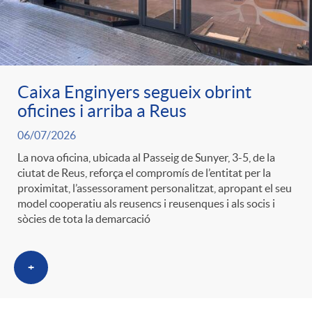
g
o
Caixa Enginyers segueix obrint
r
oficines i arriba a Reus
06/07/2026
i
La nova oficina, ubicada al Passeig de Sunyer, 3-5, de la
ciutat de Reus, reforça el compromís de l’entitat per la
a
proximitat, l’assessorament personalitzat, apropant el seu
model cooperatiu als reusencs i reusenques i als socis i
sòcies de tota la demarcació
s
+