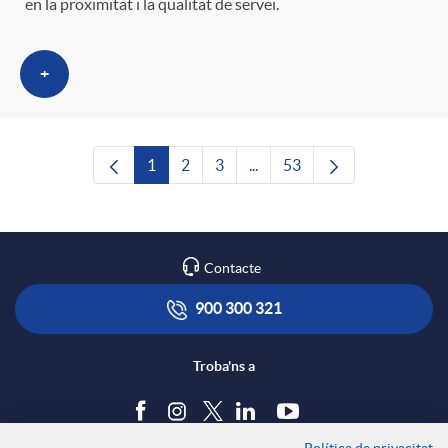
en la proximitat i la qualitat de servei.
+
1
2
3
...
53
Pàgina
Pàgina
Pàgina
Pàgines intermèdies Utilitze
Pàgina
Contacte
900 300 321
Troba'ns a