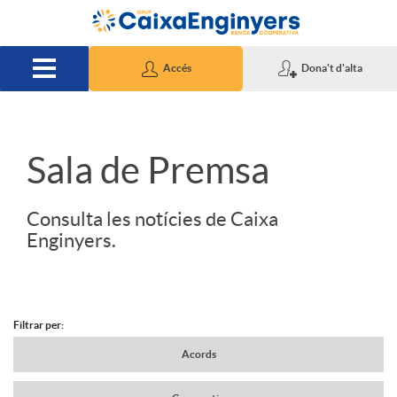
Salta al contingut principal
Accés
Dona't d'alta
S
Sala de Premsa
l
Consulta les notícies de Caixa
Enginyers.
i
d
Filtrar per:
N
Acords
e