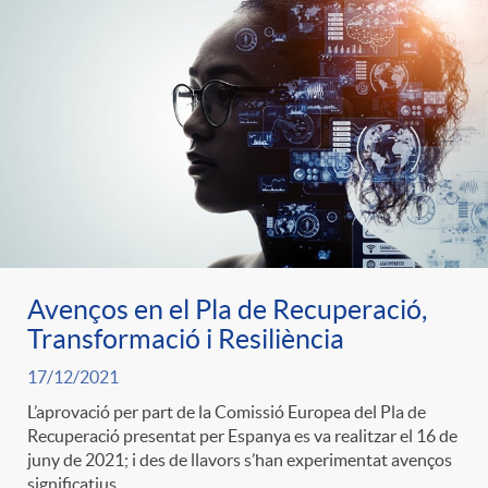
e
n
d
e
g
c
e
p
o
l
c
r
r
a
o
e
i
F
n
Avenços en el Pla de Recuperació,
n
Transformació i Resiliència
e
i
t
17/12/2021
s
L’aprovació per part de la Comissió Europea del Pla de
s
l
Recuperació presentat per Espanya es va realitzar el 16 de
i
juny de 2021; i des de llavors s’han experimentat avenços
a
significatius.