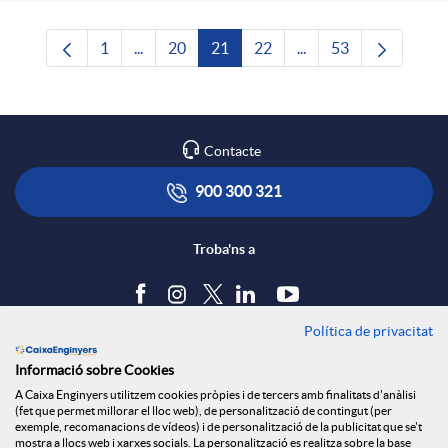
1
...
20
21
22
...
53
Pàgina
Pàgines intermèdies Utilitzeu TAB per navega
Pàgina
Pàgina
Pàgina
Pàgines intermèdies U
Pàgina
Contacte
900 300 321
Troba'ns a
Política de privacitat
Blog
Informació sobre Cookies
Tauler d'anuncis
A Caixa Enginyers utilitzem cookies pròpies i de tercers amb finalitats d'anàlisi
Política de cookies
(fet que permet millorar el lloc web), de personalització de contingut (per
Avís legal
exemple, recomanacions de vídeos) i de personalització de la publicitat que se't
mostra a llocs web i xarxes socials. La personalització es realitza sobre la base