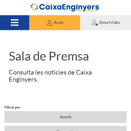
Salta al contingut principal
Accés
Dona't d'alta
S
Sala de Premsa
l
Consulta les notícies de Caixa
Enginyers.
i
d
Filtrar per:
N
Acords
e