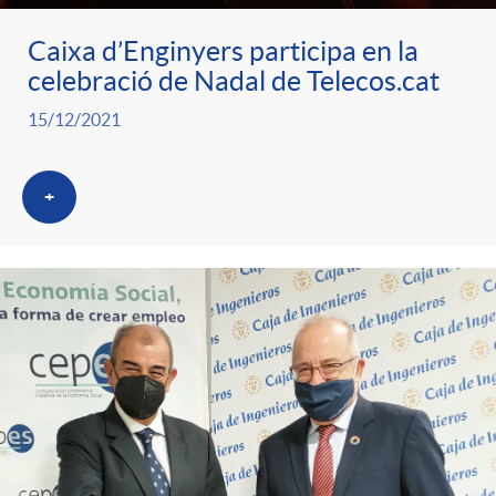
g
Caixa d’Enginyers participa en la
celebració de Nadal de Telecos.cat
o
15/12/2021
r
+
i
a
s