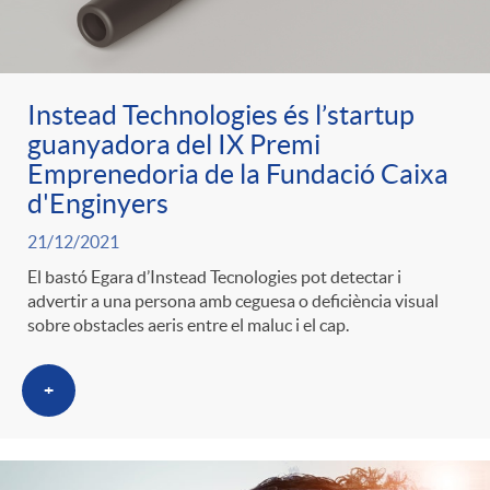
ó
t
l
r
p
e
i
Instead Technologies és l’startup
a
guanyadora del IX Premi
e
n
c
Emprenedoria de la Fundació Caixa
S
d'Enginyers
r
i
a
21/12/2021
a
El bastó Egara d’Instead Tecnologies pot detectar i
c
d
advertir a una persona amb ceguesa o deficiència visual
d
sobre obstacles aeris entre el maluc i el cap.
l
a
o
o
+
a
t
A
r
d